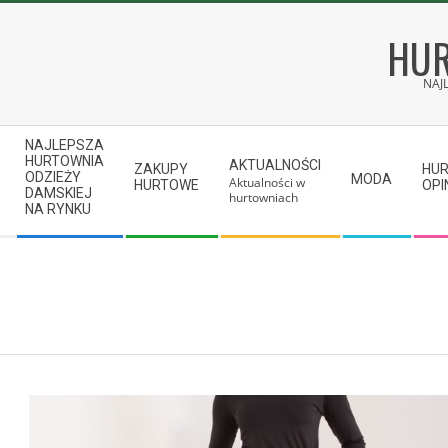
Skip
to
HUR
content
NAJ
Secondary
NAJLEPSZA
Navigation
HURTOWNIA
AKTUALNOŚCI
ZAKUPY
HU
ODZIEŻY
MODA
Aktualności w
Menu
HURTOWE
OPI
DAMSKIEJ
hurtowniach
NA RYNKU