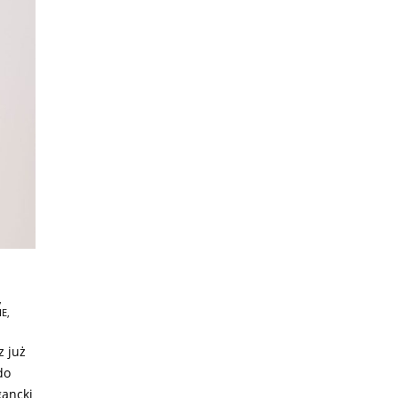
,
IE
,
z już
do
gancki