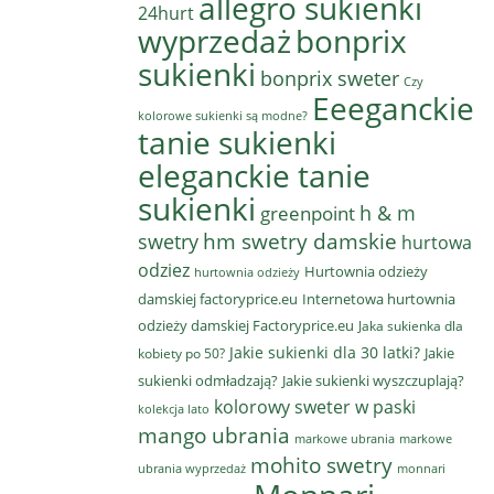
allegro sukienki
24hurt
wyprzedaż
bonprix
sukienki
bonprix sweter
Czy
Eeeganckie
kolorowe sukienki są modne?
tanie sukienki
eleganckie tanie
sukienki
h & m
greenpoint
hm swetry damskie
swetry
hurtowa
odziez
Hurtownia odzieży
hurtownia odzieży
damskiej factoryprice.eu
Internetowa hurtownia
odzieży damskiej Factoryprice.eu
Jaka sukienka dla
Jakie sukienki dla 30 latki?
Jakie
kobiety po 50?
sukienki odmładzają?
Jakie sukienki wyszczuplają?
kolorowy sweter w paski
kolekcja lato
mango ubrania
markowe ubrania
markowe
mohito swetry
ubrania wyprzedaż
monnari