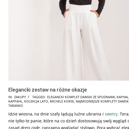
Elegancki zestaw na różne okazje
2025-
IN:
ZAKUPY
TAGGED:
ELEGANCKI KOMPLET DAMSKI ZE SPODNIAMI
,
KAPHAL
KAPPAHL
,
KOLEKCJA LATO
,
MICHELE KORSE
,
NAJMODNIEJSZE KOMPLETY DAMSK
06-
TARANKO
18
Idzie wiosna, na dnie szafy lądują luźne ubrania i
swetry
. Tera
nie tylko te panie, które na co dzień dostosowują swój wygląd 
zasad
dress code
, zapragną wyglądać stylowo. Pora wybrać ele