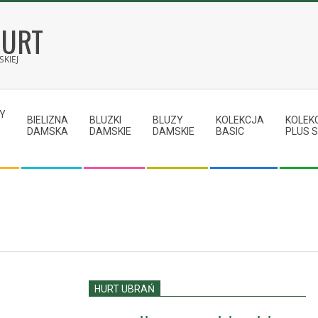
HURT
KIEJ
Y
BIELIZNA
BLUZKI
BLUZY
KOLEKCJA
KOLEK
DAMSKA
DAMSKIE
DAMSKIE
BASIC
PLUS S
HURT UBRAŃ