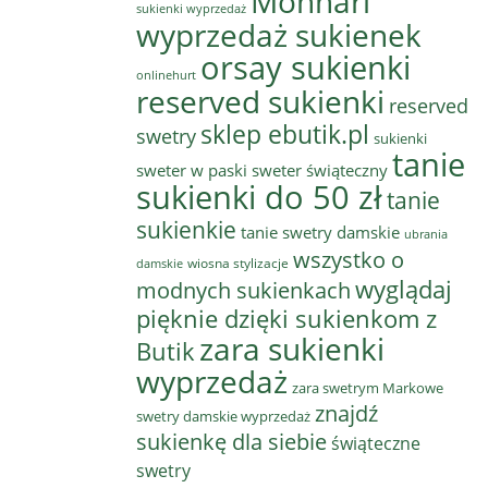
Monnari
sukienki wyprzedaż
wyprzedaż sukienek
orsay sukienki
onlinehurt
reserved sukienki
reserved
sklep ebutik.pl
swetry
sukienki
tanie
sweter w paski
sweter świąteczny
sukienki do 50 zł
tanie
sukienkie
tanie swetry damskie
ubrania
wszystko o
wiosna stylizacje
damskie
wyglądaj
modnych sukienkach
pięknie dzięki sukienkom z
zara sukienki
Butik
wyprzedaż
zara swetrym Markowe
znajdź
swetry damskie wyprzedaż
sukienkę dla siebie
świąteczne
swetry