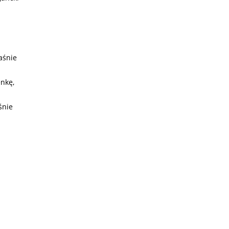
aśnie
enkę,
śnie