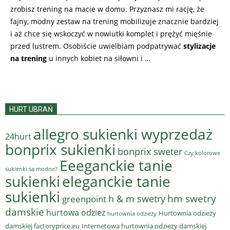
zrobisz trening na macie w domu. Przyznasz mi rację, że
fajny, modny zestaw na trening mobilizuje znacznie bardziej
i aż chce się wskoczyć w nowiutki komplet i prężyć mięśnie
przed lustrem. Osobiście uwielbiam podpatrywać
stylizacje
na trening
u innych kobiet na siłowni i …
HURT UBRAŃ
allegro sukienki wyprzedaż
24hurt
bonprix sukienki
bonprix sweter
Czy kolorowe
Eeeganckie tanie
sukienki są modne?
sukienki
eleganckie tanie
sukienki
hm swetry
h & m swetry
greenpoint
damskie
hurtowa odziez
Hurtownia odzieży
hurtownia odzieży
damskiej factoryprice.eu
Internetowa hurtownia odzieży damskiej