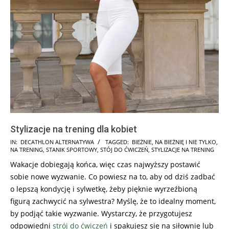
Stylizacje na trening dla kobiet
2025-
IN:
DECATHLON ALTERNATYWA
TAGGED:
BIEŻNIE
,
NA BIEŻNIĘ I NIE TYLKO
,
NA TRENING
,
STANIK SPORTOWY
,
STÓJ DO ĆWICZEŃ
,
STYLIZACJE NA TRENING
12-
Wakacje dobiegają końca, więc czas najwyższy postawić
01
sobie nowe wyzwanie. Co powiesz na to, aby od dziś zadbać
o lepszą kondycję i sylwetkę, żeby pięknie wyrzeźbioną
figurą zachwycić na sylwestra? Myślę, że to idealny moment,
by podjąć takie wyzwanie. Wystarczy, że przygotujesz
odpowiedni
strój do ćwiczeń
i spakujesz się na siłownię lub