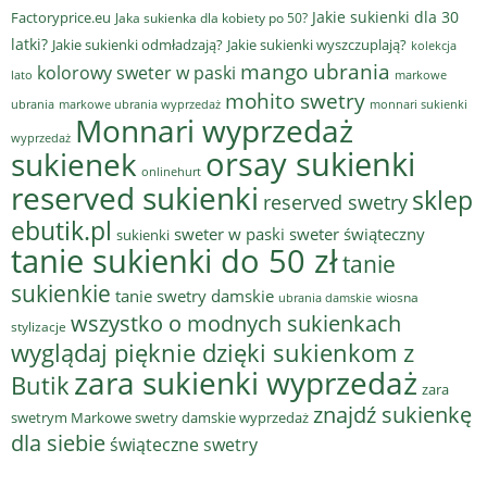
Jakie sukienki dla 30
Factoryprice.eu
Jaka sukienka dla kobiety po 50?
latki?
Jakie sukienki odmładzają?
Jakie sukienki wyszczuplają?
kolekcja
mango ubrania
kolorowy sweter w paski
lato
markowe
mohito swetry
ubrania
markowe ubrania wyprzedaż
monnari sukienki
Monnari wyprzedaż
wyprzedaż
sukienek
orsay sukienki
onlinehurt
reserved sukienki
sklep
reserved swetry
ebutik.pl
sweter w paski
sweter świąteczny
sukienki
tanie sukienki do 50 zł
tanie
sukienkie
tanie swetry damskie
wiosna
ubrania damskie
wszystko o modnych sukienkach
stylizacje
wyglądaj pięknie dzięki sukienkom z
zara sukienki wyprzedaż
Butik
zara
znajdź sukienkę
swetrym Markowe swetry damskie wyprzedaż
dla siebie
świąteczne swetry