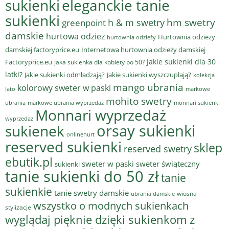
sukienki
eleganckie tanie
sukienki
hm swetry
h & m swetry
greenpoint
damskie
hurtowa odziez
Hurtownia odzieży
hurtownia odzieży
damskiej factoryprice.eu
Internetowa hurtownia odzieży damskiej
Jakie sukienki dla 30
Factoryprice.eu
Jaka sukienka dla kobiety po 50?
latki?
Jakie sukienki odmładzają?
Jakie sukienki wyszczuplają?
kolekcja
mango ubrania
kolorowy sweter w paski
lato
markowe
mohito swetry
ubrania
markowe ubrania wyprzedaż
monnari sukienki
Monnari wyprzedaż
wyprzedaż
sukienek
orsay sukienki
onlinehurt
reserved sukienki
sklep
reserved swetry
ebutik.pl
sweter w paski
sweter świąteczny
sukienki
tanie sukienki do 50 zł
tanie
sukienkie
tanie swetry damskie
wiosna
ubrania damskie
wszystko o modnych sukienkach
stylizacje
wyglądaj pięknie dzięki sukienkom z