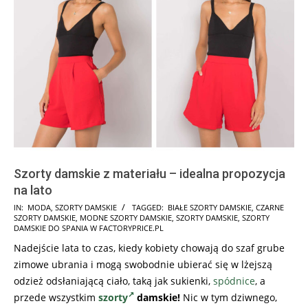
Szorty damskie z materiału – idealna propozycja
na lato
2021-
IN:
MODA
,
SZORTY DAMSKIE
TAGGED:
BIAŁE SZORTY DAMSKIE
,
CZARNE
SZORTY DAMSKIE
,
MODNE SZORTY DAMSKIE
,
SZORTY DAMSKIE
,
SZORTY
06-
DAMSKIE DO SPANIA W FACTORYPRICE.PL
19
Nadejście lata to czas, kiedy kobiety chowają do szaf grube
zimowe ubrania i mogą swobodnie ubierać się w lżejszą
odzież odsłaniającą ciało, taką jak sukienki,
spódnice
, a
przede wszystkim
szorty
damskie!
Nic w tym dziwnego,