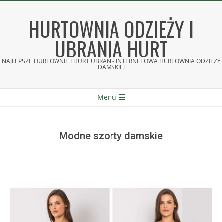
Skip
to
HURTOWNIA ODZIEŻY I
content
UBRANIA HURT
NAJLEPSZE HURTOWNIE I HURT UBRAŃ - INTERNETOWA HURTOWNIA ODZIEŻY
DAMSKIEJ
Secondary
Menu
Navigation
Menu
Modne szorty damskie