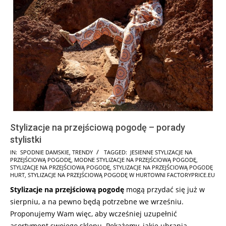
Stylizacje na przejściową pogodę – porady
stylistki
2022-
IN:
SPODNIE DAMSKIE
,
TRENDY
TAGGED:
JESIENNE STYLIZACJE NA
PRZEJŚCIOWĄ POGODĘ
,
MODNE STYLIZACJE NA PRZEJŚCIOWĄ POGODĘ
,
08-
STYLIZACJE NA PRZEJŚCIOWĄ POGODĘ
,
STYLIZACJE NA PRZEJŚCIOWĄ POGODĘ
25
HURT
,
STYLIZACJE NA PRZEJŚCIOWĄ POGODĘ W HURTOWNI FACTORYPRICE.EU
Stylizacje na przejściową pogodę
mogą przydać się już w
sierpniu, a na pewno będą potrzebne we wrześniu.
Proponujemy Wam więc, aby wcześniej uzupełnić
asortyment swojego sklepu. Pokażemy, jakie ubrania