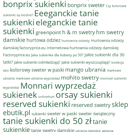
bonprix sukienki
bonprix sweter
Czy kolorowe
Eeeganckie tanie
sukienki są modne?
sukienki
eleganckie tanie
sukienki
hm swetry
h & m swetry
greenpoint
damskie
hurtowa odziez
Hurtownia odzieży
hurtownia odzieży
damskiej factoryprice.eu
Internetowa hurtownia odzieży damskiej
Jakie sukienki dla 30
Factoryprice.eu
Jaka sukienka dla kobiety po 50?
latki?
Jakie sukienki odmładzają?
Jakie sukienki wyszczuplają?
kolekcja
mango ubrania
kolorowy sweter w paski
lato
markowe
mohito swetry
ubrania
markowe ubrania wyprzedaż
monnari sukienki
Monnari wyprzedaż
wyprzedaż
sukienek
orsay sukienki
onlinehurt
reserved sukienki
sklep
reserved swetry
ebutik.pl
sweter w paski
sweter świąteczny
sukienki
tanie sukienki do 50 zł
tanie
sukienkie
tanie swetry damskie
wiosna
ubrania damskie