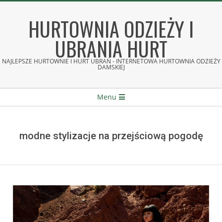
Skip
to
HURTOWNIA ODZIEŻY I
content
UBRANIA HURT
NAJLEPSZE HURTOWNIE I HURT UBRAŃ - INTERNETOWA HURTOWNIA ODZIEŻY
DAMSKIEJ
Secondary
Menu
Navigation
Menu
modne stylizacje na przejściową pogodę