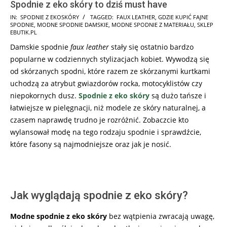
Spodnie z eko skóry to dziś must have
2026-
IN:
SPODNIE Z EKOSKÓRY
TAGGED:
FAUX LEATHER
,
GDZIE KUPIĆ FAJNE
SPODNIE
,
MODNE SPODNIE DAMSKIE
,
MODNE SPODNIE Z MATERIAŁU
,
SKLEP
02-
EBUTIK.PL
03
Damskie spodnie
faux leather
stały się ostatnio bardzo
popularne w codziennych stylizacjach kobiet. Wywodzą się
od skórzanych spodni, które razem ze skórzanymi kurtkami
uchodzą za atrybut gwiazdorów rocka, motocyklistów czy
niepokornych dusz.
Spodnie z eko skóry
są dużo tańsze i
łatwiejsze w pielęgnacji, niż modele ze skóry naturalnej, a
czasem naprawdę trudno je rozróżnić. Zobaczcie kto
wylansował modę na tego rodzaju spodnie i sprawdźcie,
które fasony są najmodniejsze oraz jak je nosić.
Jak wyglądają spodnie z eko skóry?
Modne spodnie z eko skóry
bez wątpienia zwracają uwagę,