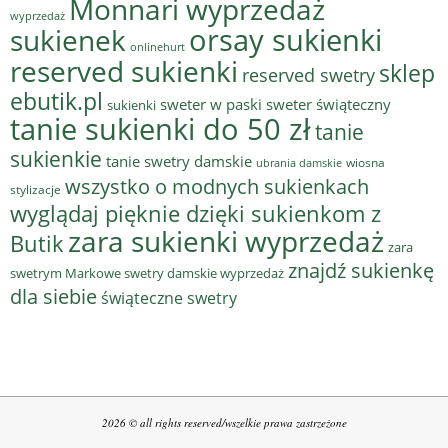
Monnari wyprzedaż
wyprzedaż
sukienek
orsay sukienki
onlinehurt
reserved sukienki
sklep
reserved swetry
ebutik.pl
sweter w paski
sweter świąteczny
sukienki
tanie sukienki do 50 zł
tanie
sukienkie
tanie swetry damskie
wiosna
ubrania damskie
wszystko o modnych sukienkach
stylizacje
wyglądaj pięknie dzięki sukienkom z
zara sukienki wyprzedaż
Butik
zara
znajdź sukienkę
swetrym Markowe swetry damskie wyprzedaż
dla siebie
świąteczne swetry
2026 © all rights reserved/wszelkie prawa zastrzeżone