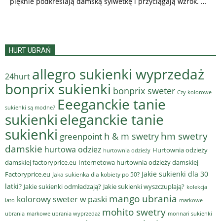
pięknie podkreślają damską sylwetkę i przyciągają wzrok. …
HURT UBRAŃ
allegro sukienki wyprzedaż
24hurt
bonprix sukienki
bonprix sweter
Czy kolorowe
Eeeganckie tanie
sukienki są modne?
sukienki
eleganckie tanie
sukienki
hm swetry
h & m swetry
greenpoint
damskie
hurtowa odziez
Hurtownia odzieży
hurtownia odzieży
damskiej factoryprice.eu
Internetowa hurtownia odzieży damskiej
Jakie sukienki dla 30
Factoryprice.eu
Jaka sukienka dla kobiety po 50?
latki?
Jakie sukienki odmładzają?
Jakie sukienki wyszczuplają?
kolekcja
mango ubrania
kolorowy sweter w paski
lato
markowe
mohito swetry
ubrania
markowe ubrania wyprzedaż
monnari sukienki