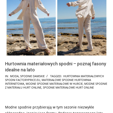
Hurtownia materiałowych spodni – poznaj fasony
idealne na lato
2023-
IN:
MODA
,
SPODNIE DAMSKIE
TAGGED:
HURTOWNIA MATERIAŁOWYCH
SPODNI FACTORYPRICE.EU
,
MATERIAŁOWE SPODNIE HURTOWNIA
05-
INTERNETOWA
,
MODNE SPODNIE MATERIAŁOWE W HURCIE
,
MODNE SPODNIE
18
Z MATERIAŁU HURT ONLINE
,
SPODNIE MATERIAŁOWE HURT ONLINE
Modne spodnie przybierają w tym sezonie niezwykle