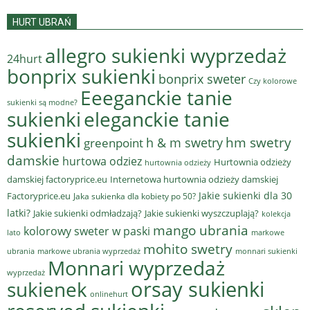
HURT UBRAŃ
allegro sukienki wyprzedaż
24hurt
bonprix sukienki
bonprix sweter
Czy kolorowe
Eeeganckie tanie
sukienki są modne?
sukienki
eleganckie tanie
sukienki
hm swetry
h & m swetry
greenpoint
damskie
hurtowa odziez
Hurtownia odzieży
hurtownia odzieży
damskiej factoryprice.eu
Internetowa hurtownia odzieży damskiej
Jakie sukienki dla 30
Factoryprice.eu
Jaka sukienka dla kobiety po 50?
latki?
Jakie sukienki odmładzają?
Jakie sukienki wyszczuplają?
kolekcja
mango ubrania
kolorowy sweter w paski
lato
markowe
mohito swetry
ubrania
markowe ubrania wyprzedaż
monnari sukienki
Monnari wyprzedaż
wyprzedaż
sukienek
orsay sukienki
onlinehurt