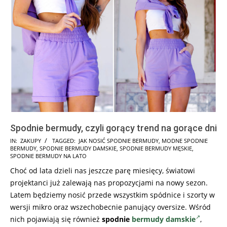
Spodnie bermudy, czyli gorący trend na gorące dni
2025-
IN:
ZAKUPY
TAGGED:
JAK NOSIĆ SPODNIE BERMUDY
,
MODNE SPODNIE
BERMUDY
,
SPODNIE BERMUDY DAMSKIE
,
SPODNIE BERMUDY MĘSKIE
,
07-
SPODNIE BERMUDY NA LATO
31
Choć od lata dzieli nas jeszcze parę miesięcy, światowi
projektanci już zalewają nas propozycjami na nowy sezon.
Latem będziemy nosić przede wszystkim spódnice i szorty w
wersji mikro oraz wszechobecnie panujący oversize. Wśród
nich pojawiają się również
spodnie
bermudy damskie
,