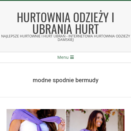
Skip
to
HURTOWNIA ODZIEŻY I
content
UBRANIA HURT
NAJLEPSZE HURTOWNIE I HURT UBRAŃ - INTERNETOWA HURTOWNIA ODZIEŻY
DAMSKIEJ
Secondary
Menu
Navigation
Menu
modne spodnie bermudy