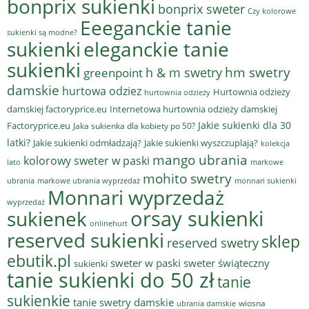
bonprix sukienki
bonprix sweter
Czy kolorowe
Eeeganckie tanie
sukienki są modne?
sukienki
eleganckie tanie
sukienki
hm swetry
h & m swetry
greenpoint
damskie
hurtowa odziez
Hurtownia odzieży
hurtownia odzieży
damskiej factoryprice.eu
Internetowa hurtownia odzieży damskiej
Jakie sukienki dla 30
Factoryprice.eu
Jaka sukienka dla kobiety po 50?
latki?
Jakie sukienki odmładzają?
Jakie sukienki wyszczuplają?
kolekcja
mango ubrania
kolorowy sweter w paski
lato
markowe
mohito swetry
ubrania
markowe ubrania wyprzedaż
monnari sukienki
Monnari wyprzedaż
wyprzedaż
sukienek
orsay sukienki
onlinehurt
reserved sukienki
sklep
reserved swetry
ebutik.pl
sweter w paski
sweter świąteczny
sukienki
tanie sukienki do 50 zł
tanie
sukienkie
tanie swetry damskie
wiosna
ubrania damskie