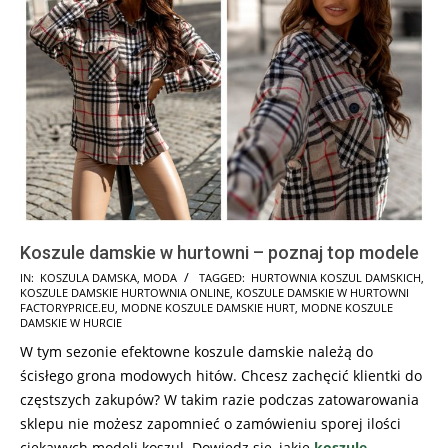
Koszule damskie w hurtowni – poznaj top modele
2023-
IN:
KOSZULA DAMSKA
,
MODA
TAGGED:
HURTOWNIA KOSZUL DAMSKICH
,
KOSZULE DAMSKIE HURTOWNIA ONLINE
,
KOSZULE DAMSKIE W HURTOWNI
02-
FACTORYPRICE.EU
,
MODNE KOSZULE DAMSKIE HURT
,
MODNE KOSZULE
21
DAMSKIE W HURCIE
W tym sezonie efektowne koszule damskie należą do
ścisłego grona modowych hitów. Chcesz zachęcić klientki do
częstszych zakupów? W takim razie podczas zatowarowania
sklepu nie możesz zapomnieć o zamówieniu sporej ilości
ciekawych modeli koszul. Dowiedz się, jakie
koszule