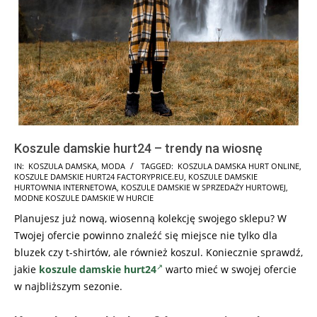
Koszule damskie hurt24 – trendy na wiosnę
2022-
IN:
KOSZULA DAMSKA
,
MODA
TAGGED:
KOSZULA DAMSKA HURT ONLINE
,
KOSZULE DAMSKIE HURT24 FACTORYPRICE.EU
,
KOSZULE DAMSKIE
12-
HURTOWNIA INTERNETOWA
,
KOSZULE DAMSKIE W SPRZEDAŻY HURTOWEJ
,
24
MODNE KOSZULE DAMSKIE W HURCIE
Planujesz już nową, wiosenną kolekcję swojego sklepu? W
Twojej ofercie powinno znaleźć się miejsce nie tylko dla
bluzek czy t-shirtów, ale również koszul. Koniecznie sprawdź,
jakie
koszule damskie hurt24
warto mieć w swojej ofercie
w najbliższym sezonie.