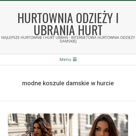
Skip
to
HURTOWNIA ODZIEŻY I
content
UBRANIA HURT
NAJLEPSZE HURTOWNIE I HURT UBRAŃ - INTERNETOWA HURTOWNIA ODZIEŻY
DAMSKIEJ
Secondary
Menu
Navigation
Menu
modne koszule damskie w hurcie