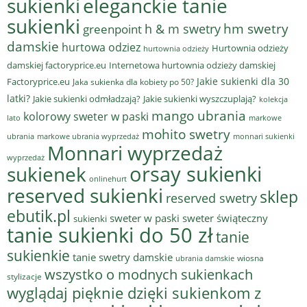
sukienki
eleganckie tanie
sukienki
hm swetry
h & m swetry
greenpoint
damskie
hurtowa odziez
Hurtownia odzieży
hurtownia odzieży
damskiej factoryprice.eu
Internetowa hurtownia odzieży damskiej
Jakie sukienki dla 30
Factoryprice.eu
Jaka sukienka dla kobiety po 50?
latki?
Jakie sukienki odmładzają?
Jakie sukienki wyszczuplają?
kolekcja
mango ubrania
kolorowy sweter w paski
lato
markowe
mohito swetry
ubrania
markowe ubrania wyprzedaż
monnari sukienki
Monnari wyprzedaż
wyprzedaż
sukienek
orsay sukienki
onlinehurt
reserved sukienki
sklep
reserved swetry
ebutik.pl
sweter w paski
sweter świąteczny
sukienki
tanie sukienki do 50 zł
tanie
sukienkie
tanie swetry damskie
wiosna
ubrania damskie
wszystko o modnych sukienkach
stylizacje
wyglądaj pięknie dzięki sukienkom z