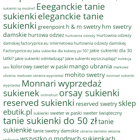
Eeeganckie tanie
sukienki są modne?
sukienki
eleganckie tanie
sukienki
hm swetry
h & m swetry
greenpoint
damskie
hurtowa odziez
Hurtownia odzieży
hurtownia odzieży
damskiej factoryprice.eu
Internetowa hurtownia odzieży damskiej
Jakie sukienki dla 30
Factoryprice.eu
Jaka sukienka dla kobiety po 50?
latki?
Jakie sukienki odmładzają?
Jakie sukienki wyszczuplają?
kolekcja
mango ubrania
kolorowy sweter w paski
lato
markowe
mohito swetry
ubrania
markowe ubrania wyprzedaż
monnari sukienki
Monnari wyprzedaż
wyprzedaż
sukienek
orsay sukienki
onlinehurt
reserved sukienki
sklep
reserved swetry
ebutik.pl
sweter w paski
sweter świąteczny
sukienki
tanie sukienki do 50 zł
tanie
sukienkie
tanie swetry damskie
wiosna
ubrania damskie
wszystko o modnych sukienkach
stylizacje