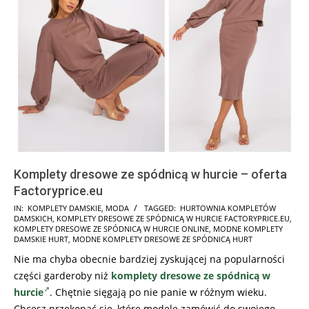
Komplety dresowe ze spódnicą w hurcie – oferta
Factoryprice.eu
2023-
IN:
KOMPLETY DAMSKIE
,
MODA
TAGGED:
HURTOWNIA KOMPLETÓW
DAMSKICH
,
KOMPLETY DRESOWE ZE SPÓDNICĄ W HURCIE FACTORYPRICE.EU
,
03-
KOMPLETY DRESOWE ZE SPÓDNICĄ W HURCIE ONLINE
,
MODNE KOMPLETY
03
DAMSKIE HURT
,
MODNE KOMPLETY DRESOWE ZE SPÓDNICĄ HURT
Nie ma chyba obecnie bardziej zyskującej na popularności
części garderoby niż
komplety dresowe ze spódnicą w
hurcie
. Chętnie sięgają po nie panie w różnym wieku.
Chcesz przekonać się, które modele zamówić do swojego