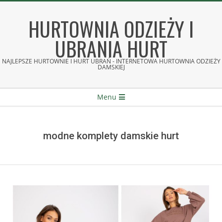
Skip
to
HURTOWNIA ODZIEŻY I
content
UBRANIA HURT
NAJLEPSZE HURTOWNIE I HURT UBRAŃ - INTERNETOWA HURTOWNIA ODZIEŻY
DAMSKIEJ
Secondary
Menu
Navigation
Menu
modne komplety damskie hurt