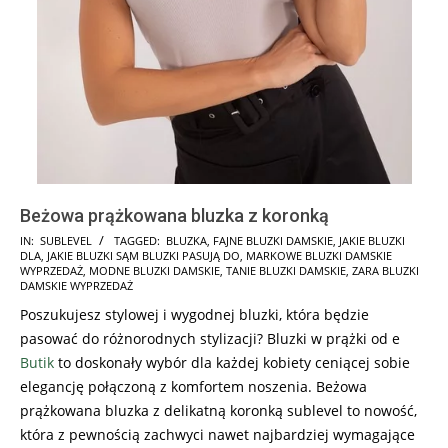
Beżowa prążkowana bluzka z koronką
2025-
IN:
SUBLEVEL
TAGGED:
BLUZKA
,
FAJNE BLUZKI DAMSKIE
,
JAKIE BLUZKI
DLA
,
JAKIE BLUZKI SĄM BLUZKI PASUJĄ DO
,
MARKOWE BLUZKI DAMSKIE
10-
WYPRZEDAŻ
,
MODNE BLUZKI DAMSKIE
,
TANIE BLUZKI DAMSKIE
,
ZARA BLUZKI
01
DAMSKIE WYPRZEDAŻ
Poszukujesz stylowej i wygodnej bluzki, która będzie
pasować do różnorodnych stylizacji? Bluzki w prążki od e
Butik
to doskonały wybór dla każdej kobiety ceniącej sobie
elegancję połączoną z komfortem noszenia. Beżowa
prążkowana bluzka z delikatną koronką sublevel to nowość,
która z pewnością zachwyci nawet najbardziej wymagające