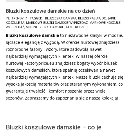
Bluzki koszulowe damskie na co dzień
2025-
IN:
TRENDY
TAGGED:
BLUZECZKA DAMSKA
,
BLUZKI PASUJĄ DO
,
JAKIE
KOSZULE SĄ
,
MARKOWE BLUZKI DAMSKIE WYPRZEDAŻ
,
MARKOWE KOSZULE
10-
WYPRZEDAŻ
,
MODNE BLUZKI DAMSKIE
,
TANIE KOSZULE
19
Bluzki koszulowe damskie
to niezawodne klasyki w modzie,
łączące elegancję z wygodą. W ofercie hurtowej znajdziesz
różnorodne fasony i wzory, które zadowolą nawet
najbardziej wymagających klientek. W naszej ofercie
hurtowej Factoryprice.eu znajdziesz bogaty wybór bluzek
koszulowych damskich, które spełnią oczekiwania nawet
najbardziej wymagających klientek. Nasze bluzki cechują się
wysoką jakością materiałów oraz starannym wykonaniem, co
gwarantuje trwałość i komfort noszenia przez wiele
sezonów. Zapraszamy do zapoznania się z naszą kolekcją!
Bluzki koszulowe damskie – co je