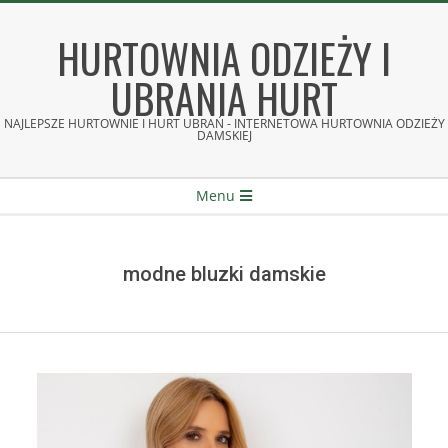
Skip
to
HURTOWNIA ODZIEŻY I
content
UBRANIA HURT
NAJLEPSZE HURTOWNIE I HURT UBRAŃ - INTERNETOWA HURTOWNIA ODZIEŻY
DAMSKIEJ
Secondary
Menu
Navigation
Menu
modne bluzki damskie