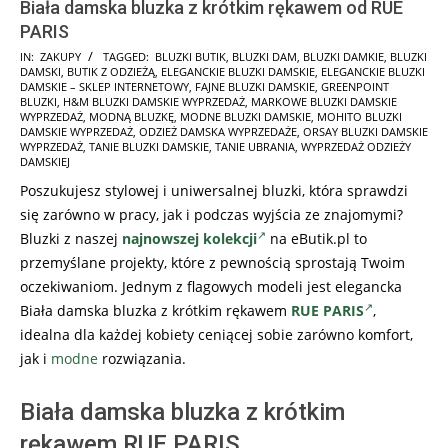
Biała damska bluzka z krótkim rękawem od RUE
PARIS
2025-
IN:
ZAKUPY
TAGGED:
BLUZKI BUTIK
,
BLUZKI DAM
,
BLUZKI DAMKIE
,
BLUZKI
DAMSKI
,
BUTIK Z ODZIEŻĄ
,
ELEGANCKIE BLUZKI DAMSKIE
,
ELEGANCKIE BLUZKI
12-
DAMSKIE – SKLEP INTERNETOWY
,
FAJNE BLUZKI DAMSKIE
,
GREENPOINT
04
BLUZKI
,
H&M BLUZKI DAMSKIE WYPRZEDAŻ
,
MARKOWE BLUZKI DAMSKIE
WYPRZEDAŻ
,
MODNĄ BLUZKĘ
,
MODNE BLUZKI DAMSKIE
,
MOHITO BLUZKI
DAMSKIE WYPRZEDAŻ
,
ODZIEŻ DAMSKA WYPRZEDAŻE
,
ORSAY BLUZKI DAMSKIE
WYPRZEDAŻ
,
TANIE BLUZKI DAMSKIE
,
TANIE UBRANIA
,
WYPRZEDAŻ ODZIEŻY
DAMSKIEJ
Poszukujesz stylowej i uniwersalnej bluzki, która sprawdzi
się zarówno w pracy, jak i podczas wyjścia ze znajomymi?
Bluzki z naszej
najnowszej kolekcji
na eButik.pl to
przemyślane projekty, które z pewnością sprostają Twoim
oczekiwaniom. Jednym z flagowych modeli jest elegancka
Biała damska bluzka z krótkim rękawem
RUE PARIS
,
idealna dla każdej kobiety ceniącej sobie zarówno komfort,
jak i
modne
rozwiązania.
Biała damska bluzka z krótkim
rękawem RUE PARIS