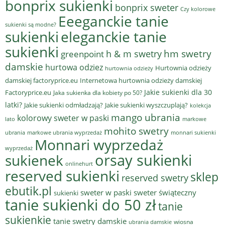
bonprix sukienki
bonprix sweter
Czy kolorowe
Eeeganckie tanie
sukienki są modne?
sukienki
eleganckie tanie
sukienki
hm swetry
h & m swetry
greenpoint
damskie
hurtowa odziez
Hurtownia odzieży
hurtownia odzieży
damskiej factoryprice.eu
Internetowa hurtownia odzieży damskiej
Jakie sukienki dla 30
Factoryprice.eu
Jaka sukienka dla kobiety po 50?
latki?
Jakie sukienki odmładzają?
Jakie sukienki wyszczuplają?
kolekcja
mango ubrania
kolorowy sweter w paski
lato
markowe
mohito swetry
ubrania
markowe ubrania wyprzedaż
monnari sukienki
Monnari wyprzedaż
wyprzedaż
sukienek
orsay sukienki
onlinehurt
reserved sukienki
sklep
reserved swetry
ebutik.pl
sweter w paski
sweter świąteczny
sukienki
tanie sukienki do 50 zł
tanie
sukienkie
tanie swetry damskie
wiosna
ubrania damskie