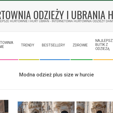
TOWNIA ODZIEŻY I UBRANIA 
LEPSZE HURTOWNIE I HURT UBRAŃ - INTERNETOWA HURTOWNIA ODZIEŻY DAMS
NAJLEPSZ
RTOWNIA
BUTIK Z
TRENDY
BESTSELLERY
ZDROWIE
NIE
ODZIEŻĄ
Modna odzież plus size w hurcie