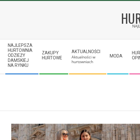
Skip
to
HUR
content
NAJ
Secondary
NAJLEPSZA
Navigation
HURTOWNIA
AKTUALNOŚCI
ZAKUPY
HU
ODZIEŻY
MODA
Aktualności w
Menu
HURTOWE
OPI
DAMSKIEJ
hurtowniach
NA RYNKU