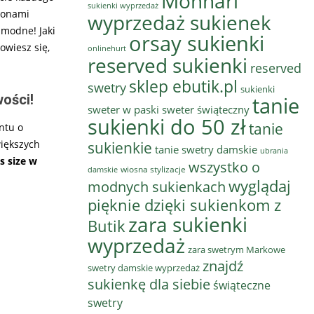
Monnari
sukienki wyprzedaż
sonami
wyprzedaż sukienek
 modne! Jaki
orsay sukienki
owiesz się,
onlinehurt
reserved sukienki
reserved
sklep ebutik.pl
swetry
sukienki
wości!
tanie
sweter w paski
sweter świąteczny
sukienki do 50 zł
tanie
ntu o
większych
sukienkie
tanie swetry damskie
ubrania
s size w
wszystko o
wiosna stylizacje
damskie
wyglądaj
modnych sukienkach
pięknie dzięki sukienkom z
zara sukienki
Butik
wyprzedaż
zara swetrym Markowe
znajdź
swetry damskie wyprzedaż
sukienkę dla siebie
świąteczne
swetry