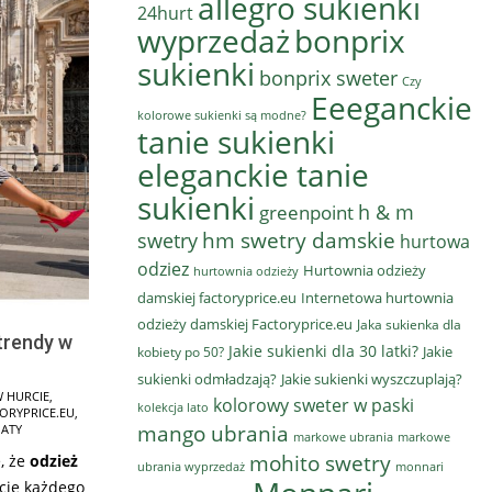
allegro sukienki
24hurt
wyprzedaż
bonprix
sukienki
bonprix sweter
Czy
Eeeganckie
kolorowe sukienki są modne?
tanie sukienki
eleganckie tanie
sukienki
h & m
greenpoint
hm swetry damskie
swetry
hurtowa
odziez
Hurtownia odzieży
hurtownia odzieży
damskiej factoryprice.eu
Internetowa hurtownia
odzieży damskiej Factoryprice.eu
Jaka sukienka dla
 trendy w
Jakie sukienki dla 30 latki?
Jakie
kobiety po 50?
sukienki odmładzają?
Jakie sukienki wyszczuplają?
W HURCIE
,
kolorowy sweter w paski
kolekcja lato
TORYPRICE.EU
,
mango ubrania
IATY
markowe ubrania
markowe
mohito swetry
, że
odzież
ubrania wyprzedaż
monnari
cie każdego