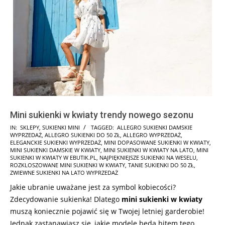
Mini sukienki w kwiaty trendy nowego sezonu
2025-
IN:
SKLEPY
,
SUKIENKI MINI
TAGGED:
ALLEGRO SUKIENKI DAMSKIE
WYPRZEDAŻ
,
ALLEGRO SUKIENKI DO 50 ZŁ
,
ALLEGRO WYPRZEDAŻ
,
03-
ELEGANCKIE SUKIENKI WYPRZEDAŻ
,
MINI DOPASOWANE SUKIENKI W KWIATY
,
07
MINI SUKIENKI DAMSKIE W KWIATY
,
MINI SUKIENKI W KWIATY NA LATO
,
MINI
SUKIENKI W KWIATY W EBUTIK.PL
,
NAJPIĘKNIEJSZE SUKIENKI NA WESELU
,
ROZKLOSZOWANE MINI SUKIENKI W KWIATY
,
TANIE SUKIENKI DO 50 ZŁ
,
ZWIEWNE SUKIENKI NA LATO WYPRZEDAŻ
Jakie ubranie uważane jest za symbol kobiecości?
Zdecydowanie sukienka! Dlatego
mini sukienki w kwiaty
muszą koniecznie pojawić się w Twojej letniej garderobie!
Jednak zastanawiasz się, jakie modele będą hitem tego