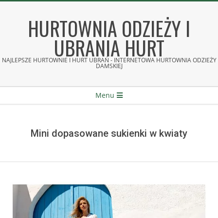
Skip
to
HURTOWNIA ODZIEŻY I
content
UBRANIA HURT
NAJLEPSZE HURTOWNIE I HURT UBRAŃ - INTERNETOWA HURTOWNIA ODZIEŻY
DAMSKIEJ
Secondary
Menu
Navigation
Menu
Mini dopasowane sukienki w kwiaty