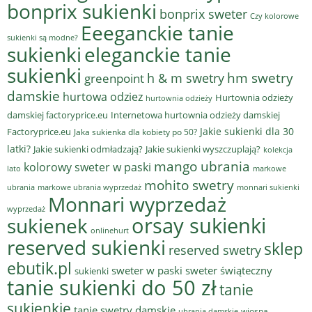
bonprix sukienki
bonprix sweter
Czy kolorowe
Eeeganckie tanie
sukienki są modne?
sukienki
eleganckie tanie
sukienki
hm swetry
h & m swetry
greenpoint
damskie
hurtowa odziez
Hurtownia odzieży
hurtownia odzieży
damskiej factoryprice.eu
Internetowa hurtownia odzieży damskiej
Jakie sukienki dla 30
Factoryprice.eu
Jaka sukienka dla kobiety po 50?
latki?
Jakie sukienki odmładzają?
Jakie sukienki wyszczuplają?
kolekcja
mango ubrania
kolorowy sweter w paski
lato
markowe
mohito swetry
ubrania
markowe ubrania wyprzedaż
monnari sukienki
Monnari wyprzedaż
wyprzedaż
sukienek
orsay sukienki
onlinehurt
reserved sukienki
sklep
reserved swetry
ebutik.pl
sweter w paski
sweter świąteczny
sukienki
tanie sukienki do 50 zł
tanie
sukienkie
tanie swetry damskie
wiosna
ubrania damskie