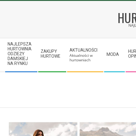
Skip
to
HUR
content
NAJ
Secondary
NAJLEPSZA
Navigation
HURTOWNIA
AKTUALNOŚCI
ZAKUPY
HU
ODZIEŻY
MODA
Aktualności w
Menu
HURTOWE
OPI
DAMSKIEJ
hurtowniach
NA RYNKU