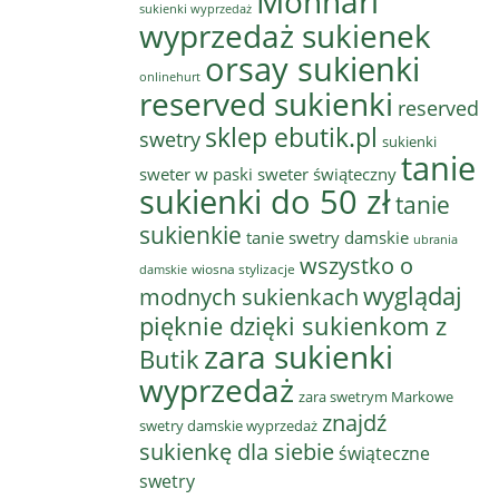
Monnari
sukienki wyprzedaż
wyprzedaż sukienek
orsay sukienki
onlinehurt
reserved sukienki
reserved
sklep ebutik.pl
swetry
sukienki
tanie
sweter w paski
sweter świąteczny
sukienki do 50 zł
tanie
sukienkie
tanie swetry damskie
ubrania
wszystko o
wiosna stylizacje
damskie
wyglądaj
modnych sukienkach
pięknie dzięki sukienkom z
zara sukienki
Butik
wyprzedaż
zara swetrym Markowe
znajdź
swetry damskie wyprzedaż
sukienkę dla siebie
świąteczne
swetry