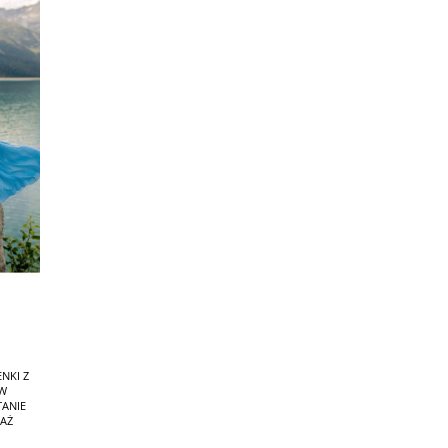
ENKI Z
 W
TANIE
DAŻ