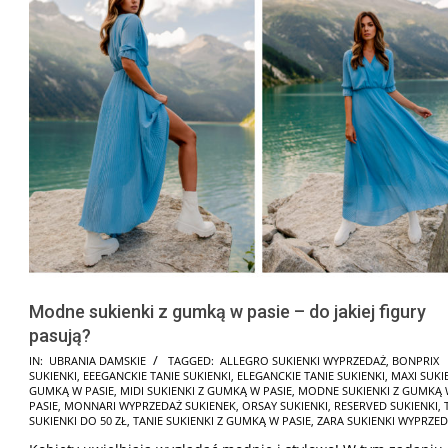
Modne sukienki z gumką w pasie – do jakiej figury
pasują?
2025-
IN:
UBRANIA DAMSKIE
TAGGED:
ALLEGRO SUKIENKI WYPRZEDAŻ
,
BONPRIX
SUKIENKI
,
EEEGANCKIE TANIE SUKIENKI
,
ELEGANCKIE TANIE SUKIENKI
,
MAXI SUKI
08-
GUMKĄ W PASIE
,
MIDI SUKIENKI Z GUMKĄ W PASIE
,
MODNE SUKIENKI Z GUMKĄ
16
PASIE
,
MONNARI WYPRZEDAŻ SUKIENEK
,
ORSAY SUKIENKI
,
RESERVED SUKIENKI
,
SUKIENKI DO 50 ZŁ
,
TANIE SUKIENKI Z GUMKĄ W PASIE
,
ZARA SUKIENKI WYPRZE