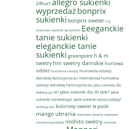
allegro sukienki
24hurt
wyprzedaż
bonprix
sukienki
bonprix sweter
Czy
Eeeganckie
kolorowe sukienki są modne?
tanie sukienki
eleganckie tanie
sukienki
h & m
greenpoint
hm swetry damskie
swetry
hurtowa
odziez
Hurtownia odzieży
hurtownia odzieży
damskiej factoryprice.eu
Internetowa hurtownia
odzieży damskiej Factoryprice.eu
Jaka sukienka dla
Jakie sukienki dla 30 latki?
Jakie
kobiety po 50?
sukienki odmładzają?
Jakie sukienki wyszczuplają?
kolorowy sweter w paski
kolekcja lato
mango ubrania
markowe ubrania
markowe
mohito swetry
ubrania wyprzedaż
monnari