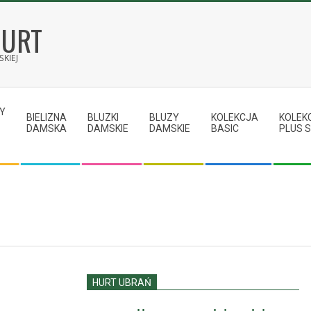
HURT
KIEJ
Y
BIELIZNA
BLUZKI
BLUZY
KOLEKCJA
KOLEK
DAMSKA
DAMSKIE
DAMSKIE
BASIC
PLUS S
HURT UBRAŃ