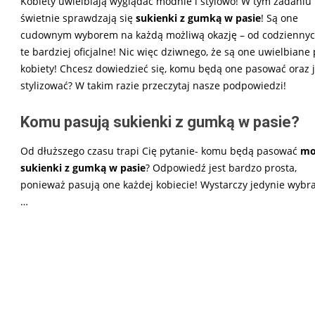
Kobiety uwielbiają wyglądać modnie i stylowo! W tym zadaniu
świetnie sprawdzają się
sukienki z gumką w pasie
! Są one
cudownym wyborem na każdą możliwą okazję – od codziennyc
te bardziej oficjalne! Nic więc dziwnego, że są one uwielbiane
kobiety! Chcesz dowiedzieć się, komu będą one pasować oraz j
stylizować? W takim razie przeczytaj nasze podpowiedzi!
Komu pasują sukienki z gumką w pasie?
Od dłuższego czasu trapi Cię pytanie- komu będą pasować
mo
sukienki z gumką w pasie
? Odpowiedź jest bardzo prosta,
ponieważ pasują one każdej kobiecie! Wystarczy jedynie wybra
…