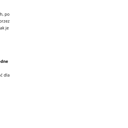
h, po
 przez
ak je
dne
ć dla