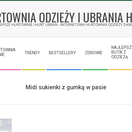
TOWNIA ODZIEŻY I UBRANIA 
LEPSZE HURTOWNIE I HURT UBRAŃ - INTERNETOWA HURTOWNIA ODZIEŻY DAMS
NAJLEPSZ
RTOWNIA
BUTIK Z
TRENDY
BESTSELLERY
ZDROWIE
NIE
ODZIEŻĄ
Midi sukienki z gumką w pasie