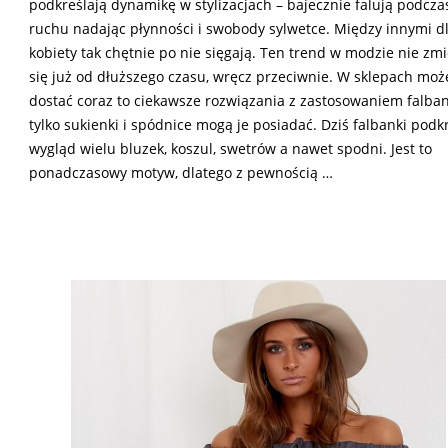
podkreślają dynamikę w stylizacjach – bajecznie falują podcza
ruchu nadając płynności i swobody sylwetce. Między innymi d
kobiety tak chętnie po nie sięgają. Ten trend w modzie nie zm
się już od dłuższego czasu, wręcz przeciwnie. W sklepach mo
dostać coraz to ciekawsze rozwiązania z zastosowaniem falban
tylko sukienki i spódnice mogą je posiadać. Dziś falbanki podk
wygląd wielu bluzek, koszul, swetrów a nawet spodni. Jest to
ponadczasowy motyw, dlatego z pewnością …