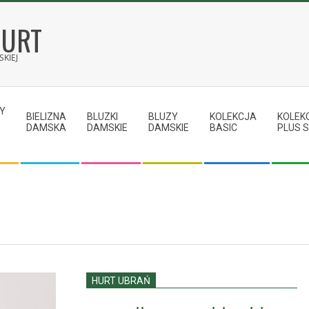
HURT
KIEJ
Y
BIELIZNA
BLUZKI
BLUZY
KOLEKCJA
KOLEK
DAMSKA
DAMSKIE
DAMSKIE
BASIC
PLUS S
HURT UBRAŃ