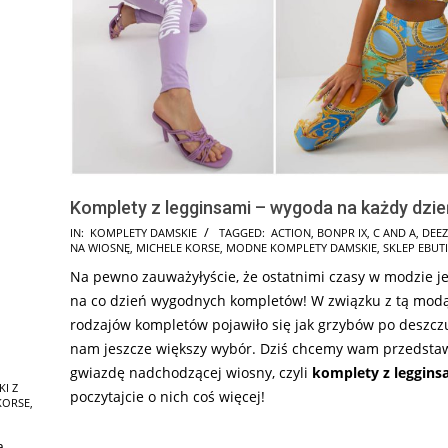
Komplety z legginsami – wygoda na każdy dzie
2025-
IN:
KOMPLETY DAMSKIE
TAGGED:
ACTION
,
BONPR IX
,
C AND A
,
DEEZ
NA WIOSNĘ
,
MICHELE KORSE
,
MODNE KOMPLETY DAMSKIE
,
SKLEP EBUTI
05-
Na pewno zauważyłyście, że ostatnimi czasy w modzie je
29
na co dzień wygodnych kompletów! W związku z tą mod
rodzajów kompletów pojawiło się jak grzybów po deszczu
nam jeszcze większy wybór. Dziś chcemy wam przedsta
gwiazdę nadchodzącej wiosny, czyli
komplety z leggins
KI Z
poczytajcie o nich coś więcej!
KORSE
,
ą