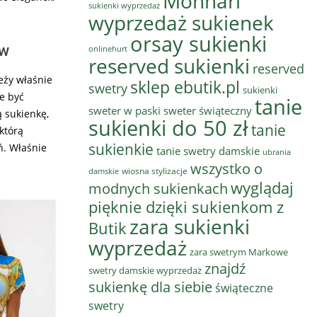
Monnari
sukienki wyprzedaż
wyprzedaż sukienek
orsay sukienki
aw
onlinehurt
reserved sukienki
reserved
eży właśnie
sklep ebutik.pl
swetry
sukienki
że być
tanie
sweter w paski
sweter świąteczny
ą sukienkę,
sukienki do 50 zł
tanie
 którą
sukienkie
. Właśnie
tanie swetry damskie
ubrania
wszystko o
wiosna stylizacje
damskie
wyglądaj
modnych sukienkach
pięknie dzięki sukienkom z
zara sukienki
Butik
wyprzedaż
zara swetrym Markowe
znajdź
swetry damskie wyprzedaż
sukienkę dla siebie
świąteczne
swetry