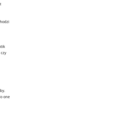
E
chodzi
tik
 czy
by.
To one