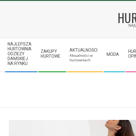
Skip
to
HUR
content
NAJ
Secondary
NAJLEPSZA
Navigation
HURTOWNIA
AKTUALNOŚCI
ZAKUPY
HU
ODZIEŻY
MODA
Aktualności w
Menu
HURTOWE
OPI
DAMSKIEJ
hurtowniach
NA RYNKU