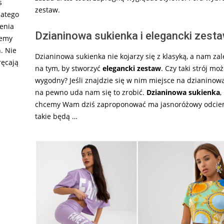
s
zestaw.
latego
ienia
Dzianinowa sukienka i elegancki zest
żemy
. Nie
Dzianinowa sukienka nie kojarzy się z klasyką, a nam zal
ręcają
na tym, by stworzyć
elegancki zestaw
. Czy taki strój mo
wygodny? Jeśli znajdzie się w nim miejsce na dzianinow
na pewno uda nam się to zrobić.
Dzianinowa sukienka
,
chcemy Wam dziś zaproponować ma jasnoróżowy odcień
takie będą …