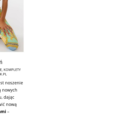
ń
E
,
KOMPLETY
K.PL
st noszenie
ą nowych
, dając
wić nową
ami
–