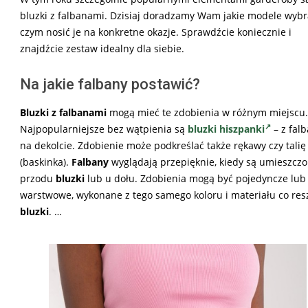
bluzki z falbanami. Dzisiaj doradzamy Wam jakie modele wybra
czym nosić je na konkretne okazje. Sprawdźcie koniecznie i
znajdźcie zestaw idealny dla siebie.
Na jakie falbany postawić?
Bluzki z falbanami
mogą mieć te zdobienia w różnym miejscu.
Najpopularniejsze bez wątpienia są
bluzki hiszpanki
– z fal
na dekolcie. Zdobienie może podkreślać także rękawy czy talię
(baskinka).
Falbany
wyglądają przepięknie, kiedy są umieszczo
przodu
bluzki
lub u dołu. Zdobienia mogą być pojedyncze lub
warstwowe, wykonane z tego samego koloru i materiału co res
bluzki
. …