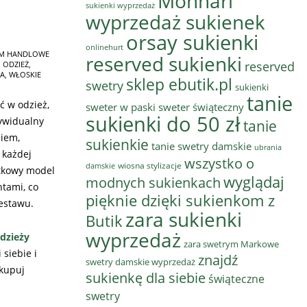
Monnari
sukienki wyprzedaż
wyprzedaż sukienek
orsay sukienki
onlinehurt
M HANDLOWE
reserved sukienki
reserved
 ODZIEŻ
,
A
,
WŁOSKIE
sklep ebutik.pl
swetry
sukienki
tanie
ć w odzież,
sweter w paski
sweter świąteczny
sukienki do 50 zł
dywidualny
tanie
niem,
sukienkie
tanie swetry damskie
ubrania
 każdej
wszystko o
wiosna stylizacje
damskie
ątkowy model
wyglądaj
modnych sukienkach
tami, co
pięknie dzięki sukienkom z
estawu.
zara sukienki
Butik
wyprzedaż
dzieży
zara swetrym Markowe
siebie i
znajdź
swetry damskie wyprzedaż
 kupuj
sukienkę dla siebie
świąteczne
swetry