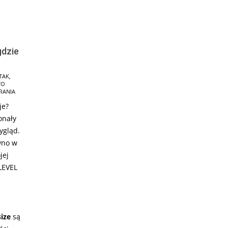
gdzie
TAK
,
TO
RANIA
je?
onały
ygląd.
wno w
jej
LEVEL
size
są