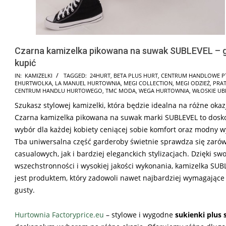
Czarna kamizelka pikowana na suwak SUBLEVEL – 
kupić
2025-
IN:
KAMIZELKI
TAGGED:
24HURT
,
BETA PLUS HURT
,
CENTRUM HANDLOWE P
EHURTWOLKA
,
LA MANUEL HURTOWNIA
,
MEGI COLLECTION
,
MEGI ODZIEŻ
,
PRA
12-
CENTRUM HANDLU HURTOWEGO
,
TMC MODA
,
WEGA HURTOWNIA
,
WŁOSKIE UB
02
Szukasz stylowej kamizelki, która będzie idealna na różne okaz
Czarna kamizelka pikowana na suwak marki SUBLEVEL to dosk
wybór dla każdej kobiety ceniącej sobie komfort oraz modny w
Tba uniwersalna część garderoby świetnie sprawdza się zaró
casualowych, jak i bardziej eleganckich stylizacjach. Dzięki swo
wszechstronności i wysokiej jakości wykonania, kamizelka SUB
jest produktem, który zadowoli nawet najbardziej wymagające
gusty.
Hurtownia Factoryprice.eu
– stylowe i wygodne
sukienki plus 