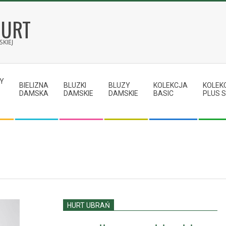
HURT
KIEJ
Y
BIELIZNA
BLUZKI
BLUZY
KOLEKCJA
KOLEK
DAMSKA
DAMSKIE
DAMSKIE
BASIC
PLUS S
HURT UBRAŃ