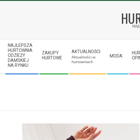
Skip
to
HUR
content
NAJ
Secondary
NAJLEPSZA
Navigation
HURTOWNIA
AKTUALNOŚCI
ZAKUPY
HU
ODZIEŻY
MODA
Aktualności w
Menu
HURTOWE
OPI
DAMSKIEJ
hurtowniach
NA RYNKU