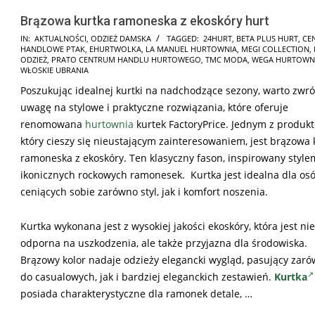
Brązowa kurtka ramoneska z ekoskóry hurt
2025-
IN:
AKTUALNOŚCI
,
ODZIEŻ DAMSKA
TAGGED:
24HURT
,
BETA PLUS HURT
,
CE
HANDLOWE PTAK
,
EHURTWOLKA
,
LA MANUEL HURTOWNIA
,
MEGI COLLECTION
,
12-
ODZIEŻ
,
PRATO CENTRUM HANDLU HURTOWEGO
,
TMC MODA
,
WEGA HURTOWN
07
WŁOSKIE UBRANIA
Poszukując idealnej kurtki na nadchodzące sezony, warto zwró
uwagę na stylowe i praktyczne rozwiązania, które oferuje
renomowana
hurtownia
kurtek FactoryPrice. Jednym z produk
który cieszy się nieustającym zainteresowaniem, jest brązowa 
ramoneska z ekoskóry. Ten klasyczny fason, inspirowany style
ikonicznych rockowych ramonesek. Kurtka jest idealna dla os
ceniących sobie zarówno styl, jak i komfort noszenia.
Kurtka wykonana jest z wysokiej jakości ekoskóry, która jest nie
odporna na uszkodzenia, ale także przyjazna dla środowiska.
Brązowy kolor nadaje odzieży elegancki wygląd, pasujący zar
do casualowych, jak i bardziej eleganckich zestawień.
Kurtka
posiada charakterystyczne dla ramonek detale, …