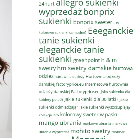
allegro sukienki
24hurt
wyprzedaż
bonprix
sukienki
bonprix sweter
Czy
Eeeganckie
kolorowe sukienki są modne?
tanie sukienki
eleganckie tanie
sukienki
h & m
greenpoint
hm swetry damskie
swetry
hurtowa
odziez
Hurtownia odzieży
hurtownia odzieży
damskiej factoryprice.eu
Internetowa hurtownia
odzieży damskiej Factoryprice.eu
Jaka sukienka dla
Jakie sukienki dla 30 latki?
Jakie
kobiety po 50?
sukienki odmładzają?
Jakie sukienki wyszczuplają?
kolorowy sweter w paski
kolekcja lato
mango ubrania
markowe ubrania
markowe
mohito swetry
ubrania wyprzedaż
monnari