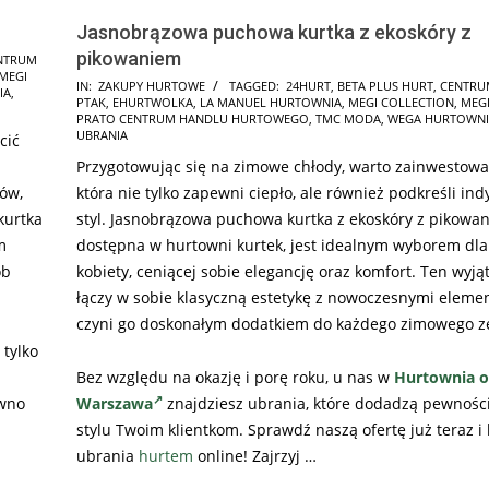
Jasnobrązowa puchowa kurtka z ekoskóry z
pikowaniem
NTRUM
MEGI
2025-
IN:
ZAKUPY HURTOWE
TAGGED:
24HURT
,
BETA PLUS HURT
,
CENTRU
IA
,
PTAK
,
EHURTWOLKA
,
LA MANUEL HURTOWNIA
,
MEGI COLLECTION
,
MEGI
12-
PRATO CENTRUM HANDLU HURTOWEGO
,
TMC MODA
,
WEGA HURTOWNI
05
UBRANIA
cić
Przygotowując się na zimowe chłody, warto zainwestowa
tów,
która nie tylko zapewni ciepło, ale również podkreśli in
kurtka
styl. Jasnobrązowa puchowa kurtka z ekoskóry z pikowa
m
dostępna w hurtowni kurtek, jest idealnym wyborem dla
ób
kobiety, ceniącej sobie elegancję oraz komfort. Ten wyj
łączy w sobie klasyczną estetykę z nowoczesnymi elemen
czyni go doskonałym dodatkiem do każdego zimowego z
 tylko
Bez względu na okazję i porę roku, u nas w
Hurtownia o
ówno
Warszawa
znajdziesz ubrania, które dodadzą pewności 
stylu Twoim klientkom. Sprawdź naszą ofertę już teraz i
ubrania
hurtem
online! Zajrzyj …