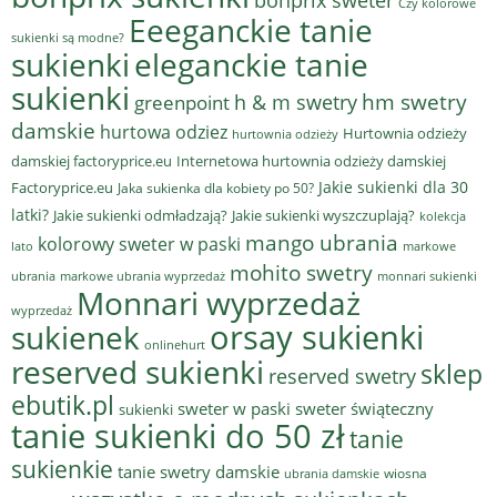
Czy kolorowe
Eeeganckie tanie
sukienki są modne?
sukienki
eleganckie tanie
sukienki
hm swetry
h & m swetry
greenpoint
damskie
hurtowa odziez
Hurtownia odzieży
hurtownia odzieży
damskiej factoryprice.eu
Internetowa hurtownia odzieży damskiej
Jakie sukienki dla 30
Factoryprice.eu
Jaka sukienka dla kobiety po 50?
latki?
Jakie sukienki odmładzają?
Jakie sukienki wyszczuplają?
kolekcja
mango ubrania
kolorowy sweter w paski
lato
markowe
mohito swetry
ubrania
markowe ubrania wyprzedaż
monnari sukienki
Monnari wyprzedaż
wyprzedaż
sukienek
orsay sukienki
onlinehurt
reserved sukienki
sklep
reserved swetry
ebutik.pl
sweter w paski
sweter świąteczny
sukienki
tanie sukienki do 50 zł
tanie
sukienkie
tanie swetry damskie
wiosna
ubrania damskie