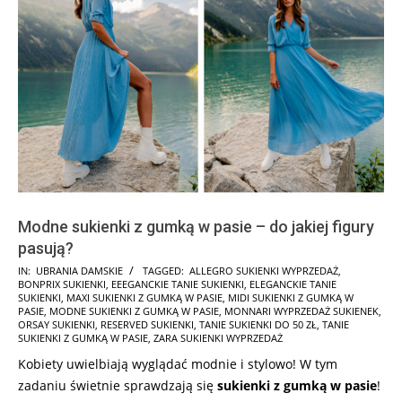
Modne sukienki z gumką w pasie – do jakiej figury
pasują?
2025-
IN:
UBRANIA DAMSKIE
TAGGED:
ALLEGRO SUKIENKI WYPRZEDAŻ
,
BONPRIX SUKIENKI
,
EEEGANCKIE TANIE SUKIENKI
,
ELEGANCKIE TANIE
08-
SUKIENKI
,
MAXI SUKIENKI Z GUMKĄ W PASIE
,
MIDI SUKIENKI Z GUMKĄ W
16
PASIE
,
MODNE SUKIENKI Z GUMKĄ W PASIE
,
MONNARI WYPRZEDAŻ SUKIENEK
,
ORSAY SUKIENKI
,
RESERVED SUKIENKI
,
TANIE SUKIENKI DO 50 ZŁ
,
TANIE
SUKIENKI Z GUMKĄ W PASIE
,
ZARA SUKIENKI WYPRZEDAŻ
Kobiety uwielbiają wyglądać modnie i stylowo! W tym
zadaniu świetnie sprawdzają się
sukienki z gumką w pasie
!