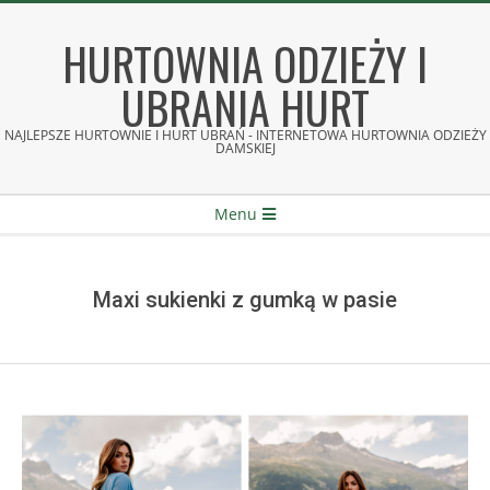
Skip
to
HURTOWNIA ODZIEŻY I
content
UBRANIA HURT
NAJLEPSZE HURTOWNIE I HURT UBRAŃ - INTERNETOWA HURTOWNIA ODZIEŻY
DAMSKIEJ
Secondary
Menu
Navigation
Menu
Maxi sukienki z gumką w pasie