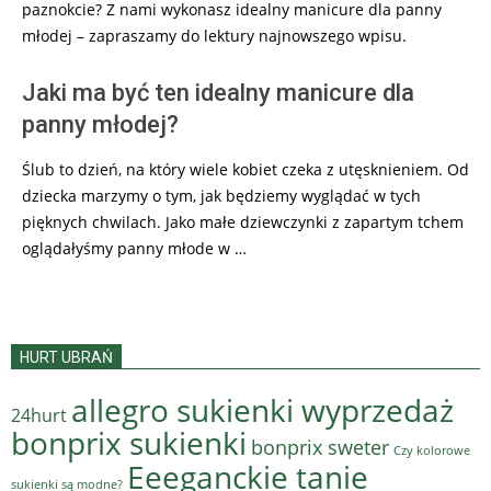
paznokcie? Z nami wykonasz idealny manicure dla panny
młodej – zapraszamy do lektury najnowszego wpisu.
Jaki ma być ten idealny manicure dla
panny młodej?
Ślub to dzień, na który wiele kobiet czeka z utęsknieniem. Od
dziecka marzymy o tym, jak będziemy wyglądać w tych
pięknych chwilach. Jako małe dziewczynki z zapartym tchem
oglądałyśmy panny młode w …
HURT UBRAŃ
allegro sukienki wyprzedaż
24hurt
bonprix sukienki
bonprix sweter
Czy kolorowe
Eeeganckie tanie
sukienki są modne?