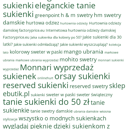
sukienki
eleganckie tanie
sukienki
hm swetry
h & m swetry
greenpoint
damskie
hurtowa odziez
Hurtownia odzieży
hurtownia odzieży
damskiej factoryprice.eu
Internetowa hurtownia odzieży damskiej
Jakie sukienki dla 30
Factoryprice.eu
Jaka sukienka dla kobiety po 50?
latki?
Jakie sukienki odmładzają?
Jakie sukienki wyszczuplają?
kolekcja
mango ubrania
kolorowy sweter w paski
lato
markowe
mohito swetry
ubrania
markowe ubrania wyprzedaż
monnari sukienki
Monnari wyprzedaż
wyprzedaż
sukienek
orsay sukienki
onlinehurt
reserved sukienki
sklep
reserved swetry
ebutik.pl
sweter w paski
sweter świąteczny
sukienki
tanie sukienki do 50 zł
tanie
sukienkie
tanie swetry damskie
wiosna
ubrania damskie
wszystko o modnych sukienkach
stylizacje
wyglądaj pięknie dzięki sukienkom z