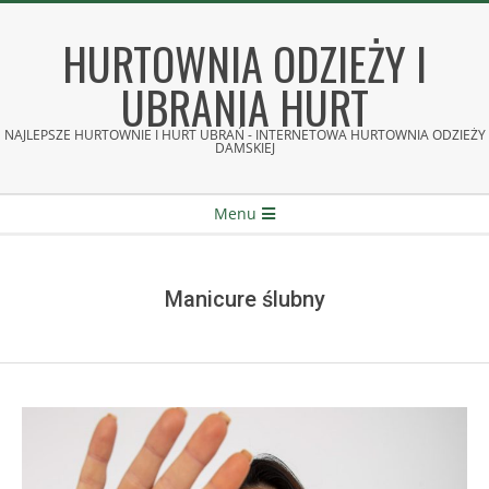
Skip
to
HURTOWNIA ODZIEŻY I
content
UBRANIA HURT
NAJLEPSZE HURTOWNIE I HURT UBRAŃ - INTERNETOWA HURTOWNIA ODZIEŻY
DAMSKIEJ
Secondary
Menu
Navigation
Menu
Manicure ślubny