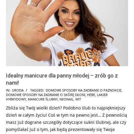
Idealny manicure dla panny młodej – zrób go z
nami!
2025-
IN:
URODA
TAGGED:
DOMOWE SPOSOBY NA ZADBANIE O PAZNOKCIE
,
DOMOWE SPOSOBY NA ZADBANIE O SKÓRĘ DŁONI
,
HEBE
,
LAKIER
07-
HYBRYDOWY
,
MANICURE ŚLUBNY
,
NEONAIL
,
WIT
19
Zbliża się Twój wielki dzień? Podobno ślub to najpiękniejszy
dzień w całym życiu! Coś w tym na pewno jest… Z pewnością
masz już dograne szczegóły dotyczące sukni ślubnej, ale czy
pomyślałaś już o tym, jak będą prezentowały się Twoje