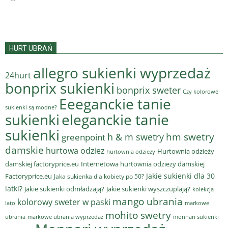
HURT UBRAŃ
allegro sukienki wyprzedaż
24hurt
bonprix sukienki
bonprix sweter
Czy kolorowe
Eeeganckie tanie
sukienki są modne?
sukienki
eleganckie tanie
sukienki
hm swetry
h & m swetry
greenpoint
damskie
hurtowa odziez
Hurtownia odzieży
hurtownia odzieży
damskiej factoryprice.eu
Internetowa hurtownia odzieży damskiej
Jakie sukienki dla 30
Factoryprice.eu
Jaka sukienka dla kobiety po 50?
latki?
Jakie sukienki odmładzają?
Jakie sukienki wyszczuplają?
kolekcja
mango ubrania
kolorowy sweter w paski
lato
markowe
mohito swetry
ubrania
markowe ubrania wyprzedaż
monnari sukienki