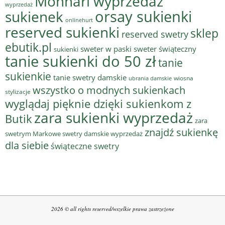
Monnari wyprzedaż
wyprzedaż
sukienek
orsay sukienki
onlinehurt
reserved sukienki
sklep
reserved swetry
ebutik.pl
sweter w paski
sweter świąteczny
sukienki
tanie sukienki do 50 zł
tanie
sukienkie
tanie swetry damskie
wiosna
ubrania damskie
wszystko o modnych sukienkach
stylizacje
wyglądaj pięknie dzięki sukienkom z
zara sukienki wyprzedaż
Butik
zara
znajdź sukienkę
swetrym Markowe swetry damskie wyprzedaż
dla siebie
świąteczne swetry
2026 © all rights reserved/wszelkie prawa zastrzeżone