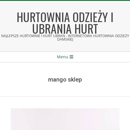
Skip
to
HURTOWNIA ODZIEŻY I
content
UBRANIA HURT
NAJLEPSZE HURTOWNIE I HURT UBRAŃ - INTERNETOWA HURTOWNIA ODZIEŻY
DAMSKIEJ
Secondary
Menu
Navigation
Menu
mango sklep