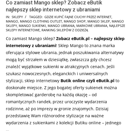
Co zamiast Mango sklep? Zobacz eButik
najlepszy sklep internetowy z ubraniami
2025-
IN:
SKLEPY
TAGGED:
GDZIE KUPIĆ FAJNE CIUCHY PRZEZ INTERNET
,
MANGO
,
MANGO CLOTHING OUTLET
,
MANGO SHOP
,
MANGO SKLEP
,
MANGO
10-
SKLEPY
,
MANGO SUKIENKI
,
MANGO UBRANIA
,
MARKOWE UBRANIA
,
NAJLEPSZE
18
SKLEPY INTERNETOWE
,
RANKING SKLEPÓW Z ODZIEŻĄ
Co zamiast Mango sklep?
Zobacz eButik.pl – najlepszy sklep
internetowy z ubraniami
! Sklep Mango to znana marka
oferująca stylowe ubrania, jednak poszukiwania alternatywy
mogą być strzałem w dziesiątkę, zwłaszcza gdy chcesz
znaleźć wyjątkowe sukienki w atrakcyjnych cenach. Jeśli
szukasz nowoczesnych, eleganckich i uniwersalnych
stylizacji, sklep internetowy
Butik online czyli eButik.pl
to
doskonałe miejsce. Z jego bogatej oferty sukienek można
skompletować garderobę na każdą okazję – od
romantycznych randek, przez uroczyste wydarzenia
rodzinne, aż po imprezy w gronie znajomych. Dzisiaj
przedstawię Wam różnorodne stylizacje na ważne
wydarzenia z sukienkami z kolekcji Butiku online – jednego
…