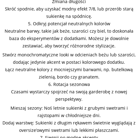
Zmiana długości
Skróć spodnie, aby uzyskać modny efekt 7/8, lub przerób starą
sukienkę na spódnicę.
5. Odkryj potencjał neutralnych kolorów
Neutralne barwy, takie jak beże, szarości czy biel, to doskonała
baza do eksperymentów z dodatkami. Możesz je dowolnie
zestawiać, aby tworzyć różnorodne stylizacje.
Stwórz monochromatyczne looki w odcieniach beżu lub szarości,
dodając jedynie akcent w postaci kolorowego dodatku.
Łącz neutralne kolory z mocniejszymi barwami, np. butelkową
zielenią, bordo czy granatem.
6. Rotacja sezonowa
Czasami wystarczy spojrzeć na swoją garderobę z nowej
perspektywy.
Mieszaj sezony: Noś letnie sukienki z grubymi swetrami i
rajstopami w chłodniejsze dni.
Dodaj warstwę: Sukienki z długim rękawem świetnie wyglądają z
oversize’owymi swetrami lub lekkimi płaszczami.
7. Sięgnij po modne akcenty