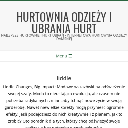
Skip
to
HURTOWNIA ODZIEŻY I
content
UBRANIA HURT
NAJLEPSZE HURTOWNIE I HURT UBRAŃ - INTERNETOWA HURTOWNIA ODZIEŻY
DAMSKIEJ
Secondary
Menu
Navigation
Menu
liddle
Liddle Changes, Big Impact: Modowe wskazówki na odświeżenie
swojej szafy. Moda to nieustająca ewolucja, ale czasem nie
potrzeba radykalnych zmian, aby tchnąć nowe życie w swoją
garderobę. Nawet niewielkie korekty mogą przynieść ogromne
efekty, jeśli podejdziesz do nich kreatywnie i z planem. Jak to
zrobić? Oto poradnik dla tych, którzy chcą odświeżyć swoje
stylizacje bez potrzeby dużych zakupów.