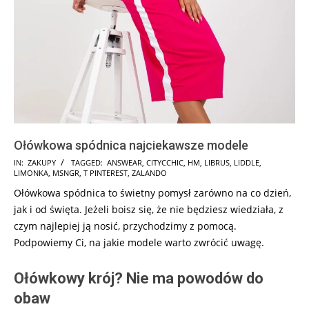
Ołówkowa spódnica najciekawsze modele
2025-
IN:
ZAKUPY
TAGGED:
ANSWEAR
,
CITYCCHIC
,
HM
,
LIBRUS
,
LIDDLE
,
LIMONKA
,
MSNGR
,
T PINTEREST
,
ZALANDO
09-
Ołówkowa spódnica to świetny pomysł zarówno na co dzień,
17
jak i od święta. Jeżeli boisz się, że nie będziesz wiedziała, z
czym najlepiej ją nosić, przychodzimy z pomocą.
Podpowiemy Ci, na jakie modele warto zwrócić uwagę.
Ołówkowy krój? Nie ma powodów do
obaw