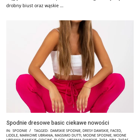
drobny biust oraz wąskie …
Spodnie dresowe basic ciekawe nowości
2024-
IN:
SPODNIE
TAGGED:
DAMSKIE SPODNIE
,
DRESY DAMSKIE
,
FACED
,
LIDDLE
,
MARKOWE UBRANIA
,
MASSIMO DUTTI
,
MODNE SPODNIE
,
MODNE
12-
UBRANIA DAMSKIE
,
ORIGINS
,
PLOTK
,
UBRANIA DAMSKIE
,
ZARA. NBA
,
ZARAS