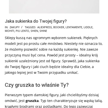
Jaka sukienka do Twojej figury?
2024-
IN:
ZAKUPY
TAGGED:
ALIEXPRESS
,
BOOKER
,
LENTAMENTE
,
LIDDLE
,
MOHITI
,
PIU LENTO
,
SHIEN
,
SHINE
12-
Sklepy kuszą nas ogromnym wyborem sukienek. Pięknych
17
modeli jest po prostu całe mnóstwo. Niestety nie oznacza to,
że możemy pozwolić sobie na każdą sukienkę. Nie zawsze
przyczyną musi być cena. Powód jest prosty – idealny krój
sukienki uzależniony jest od figury. Sprawdź, jaka sukienka
do Twojej figury i jaki ciuch będzie idealny dla Ciebie, a
jakiego lepiej jest w Twoim przypadku unikać.
Czy gruszka to właśnie Ty?
Pierwszym typem damskiej figury, jaki chcielibyśmy dzisiaj
omówić, jest
gruszka
. Typ ten charakteryzuje się wąską talią,
krągłymi biodrami oraz pośladkami. Do tego zazwyczaj