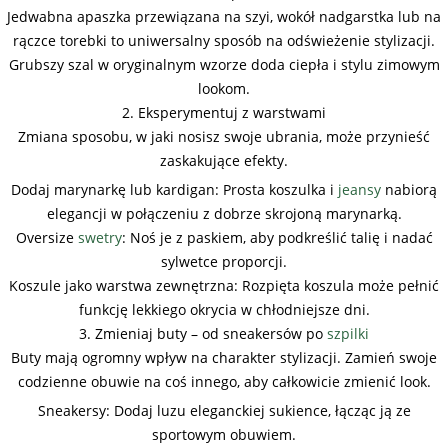
Jedwabna apaszka przewiązana na szyi, wokół nadgarstka lub na
rączce torebki to uniwersalny sposób na odświeżenie stylizacji.
Grubszy szal w oryginalnym wzorze doda ciepła i stylu zimowym
lookom.
2. Eksperymentuj z warstwami
Zmiana sposobu, w jaki nosisz swoje ubrania, może przynieść
zaskakujące efekty.
Dodaj marynarkę lub kardigan: Prosta koszulka i
jeansy
nabiorą
elegancji w połączeniu z dobrze skrojoną marynarką.
Oversize
swetry
: Noś je z paskiem, aby podkreślić talię i nadać
sylwetce proporcji.
Koszule jako warstwa zewnętrzna: Rozpięta koszula może pełnić
funkcję lekkiego okrycia w chłodniejsze dni.
3. Zmieniaj buty – od sneakersów po
szpilki
Buty mają ogromny wpływ na charakter stylizacji. Zamień swoje
codzienne obuwie na coś innego, aby całkowicie zmienić look.
Sneakersy: Dodaj luzu eleganckiej sukience, łącząc ją ze
sportowym obuwiem.