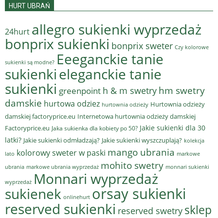
HURT UBRAŃ
allegro sukienki wyprzedaż
24hurt
bonprix sukienki
bonprix sweter
Czy kolorowe
Eeeganckie tanie
sukienki są modne?
sukienki
eleganckie tanie
sukienki
hm swetry
h & m swetry
greenpoint
damskie
hurtowa odziez
Hurtownia odzieży
hurtownia odzieży
damskiej factoryprice.eu
Internetowa hurtownia odzieży damskiej
Jakie sukienki dla 30
Factoryprice.eu
Jaka sukienka dla kobiety po 50?
latki?
Jakie sukienki odmładzają?
Jakie sukienki wyszczuplają?
kolekcja
mango ubrania
kolorowy sweter w paski
lato
markowe
mohito swetry
ubrania
markowe ubrania wyprzedaż
monnari sukienki
Monnari wyprzedaż
wyprzedaż
sukienek
orsay sukienki
onlinehurt
reserved sukienki
sklep
reserved swetry