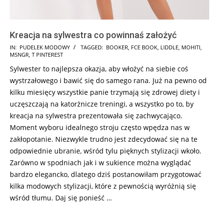
Kreacja na sylwestra co powinnaś założyć
2024-
IN:
PUDELEK MODOWY
TAGGED:
BOOKER
,
FCE BOOK
,
LIDDLE
,
MOHITI
,
MSNGR
,
T PINTEREST
12-
Sylwester to najlepsza okazja, aby włożyć na siebie coś
17
wystrzałowego i bawić się do samego rana. Już na pewno od
kilku miesięcy wszystkie panie trzymają się zdrowej diety i
uczęszczają na katorżnicze treningi, a wszystko po to, by
kreacja na sylwestra prezentowała się zachwycająco.
Moment wyboru idealnego stroju często wpędza nas w
zakłopotanie. Niezwykle trudno jest zdecydować się na te
odpowiednie ubranie, wśród tylu pięknych stylizacji wkoło.
Zarówno w spodniach jak i w sukience można wyglądać
bardzo elegancko, dlatego dziś postanowiłam przygotować
kilka modowych stylizacji, które z pewnością wyróżnią się
wśród tłumu. Daj się ponieść …