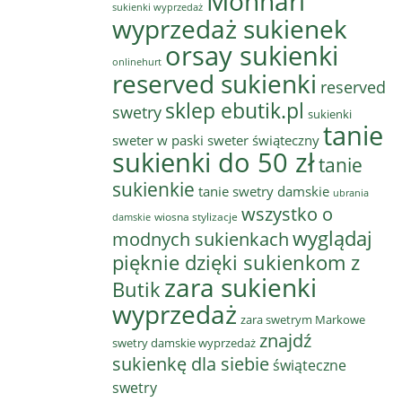
Monnari
sukienki wyprzedaż
wyprzedaż sukienek
orsay sukienki
onlinehurt
reserved sukienki
reserved
sklep ebutik.pl
swetry
sukienki
tanie
sweter w paski
sweter świąteczny
sukienki do 50 zł
tanie
sukienkie
tanie swetry damskie
ubrania
wszystko o
wiosna stylizacje
damskie
wyglądaj
modnych sukienkach
pięknie dzięki sukienkom z
zara sukienki
Butik
wyprzedaż
zara swetrym Markowe
znajdź
swetry damskie wyprzedaż
sukienkę dla siebie
świąteczne
swetry