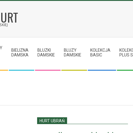
HURT
KIEJ
Y
BIELIZNA
BLUZKI
BLUZY
KOLEKCJA
KOLEK
DAMSKA
DAMSKIE
DAMSKIE
BASIC
PLUS S
HURT UBRAŃ