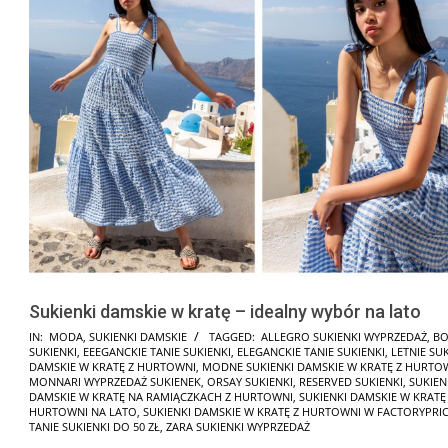
Sukienki damskie w kratę – idealny wybór na lato
2022-
IN:
MODA
,
SUKIENKI DAMSKIE
TAGGED:
ALLEGRO SUKIENKI WYPRZEDAŻ
,
BO
SUKIENKI
,
EEEGANCKIE TANIE SUKIENKI
,
ELEGANCKIE TANIE SUKIENKI
,
LETNIE SU
07-
DAMSKIE W KRATĘ Z HURTOWNI
,
MODNE SUKIENKI DAMSKIE W KRATĘ Z HURTO
14
MONNARI WYPRZEDAŻ SUKIENEK
,
ORSAY SUKIENKI
,
RESERVED SUKIENKI
,
SUKIEN
DAMSKIE W KRATĘ NA RAMIĄCZKACH Z HURTOWNI
,
SUKIENKI DAMSKIE W KRATĘ
HURTOWNI NA LATO
,
SUKIENKI DAMSKIE W KRATĘ Z HURTOWNI W FACTORYPRIC
TANIE SUKIENKI DO 50 ZŁ
,
ZARA SUKIENKI WYPRZEDAŻ