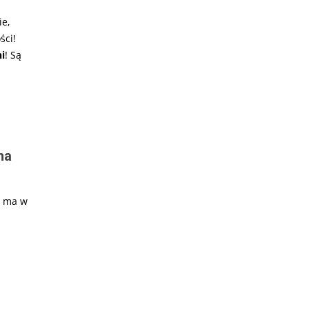
ie,
ści!
i
! Są
na
e ma w