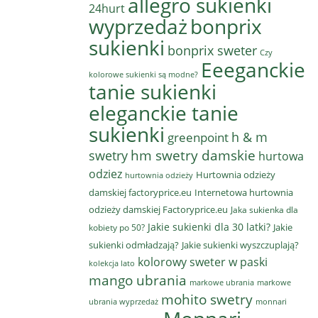
allegro sukienki
24hurt
wyprzedaż
bonprix
sukienki
bonprix sweter
Czy
Eeeganckie
kolorowe sukienki są modne?
tanie sukienki
eleganckie tanie
sukienki
h & m
greenpoint
hm swetry damskie
swetry
hurtowa
odziez
Hurtownia odzieży
hurtownia odzieży
damskiej factoryprice.eu
Internetowa hurtownia
odzieży damskiej Factoryprice.eu
Jaka sukienka dla
Jakie sukienki dla 30 latki?
Jakie
kobiety po 50?
sukienki odmładzają?
Jakie sukienki wyszczuplają?
kolorowy sweter w paski
kolekcja lato
mango ubrania
markowe ubrania
markowe
mohito swetry
ubrania wyprzedaż
monnari