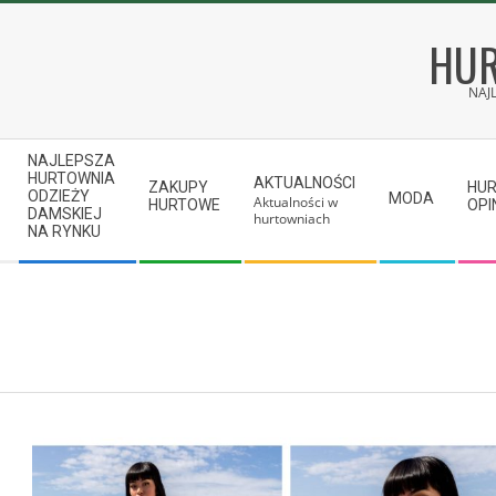
Skip
to
HUR
content
NAJ
Secondary
NAJLEPSZA
Navigation
HURTOWNIA
AKTUALNOŚCI
ZAKUPY
HU
ODZIEŻY
MODA
Aktualności w
Menu
HURTOWE
OPI
DAMSKIEJ
hurtowniach
NA RYNKU