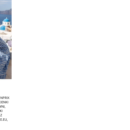
NPRIX
KIENKI
WNI
,
KI
 Z
E.EU
,