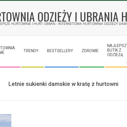
TOWNIA ODZIEŻY I UBRANIA 
LEPSZE HURTOWNIE I HURT UBRAŃ - INTERNETOWA HURTOWNIA ODZIEŻY DAMS
NAJLEPSZ
RTOWNIA
BUTIK Z
TRENDY
BESTSELLERY
ZDROWIE
NIE
ODZIEŻĄ
Letnie sukienki damskie w kratę z hurtowni