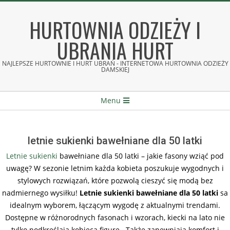
Skip
to
HURTOWNIA ODZIEŻY I
content
UBRANIA HURT
NAJLEPSZE HURTOWNIE I HURT UBRAŃ - INTERNETOWA HURTOWNIA ODZIEŻY
DAMSKIEJ
Secondary
Menu
Navigation
Menu
letnie sukienki bawełniane dla 50 latki
Letnie sukienki
bawełniane dla 50 latki – jakie fasony wziąć pod
uwagę? W sezonie letnim każda kobieta poszukuje wygodnych i
stylowych rozwiązań, które pozwolą cieszyć się modą bez
nadmiernego wysiłku!
Letnie sukienki bawełniane dla 50 latki
sa
idealnym wyborem, łączącym wygodę z aktualnymi trendami.
Dostępne w różnorodnych fasonach i wzorach, kiecki na lato nie
tylko podkreślają kobiecą figurę. Także zapewniają komfort i