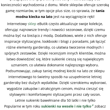
konieczności wychodzenia z domu. Wiele sklepów oferuje szeroką
gamę rozmiarów, w tym opcje plus size, co sprawia, że
tania
modna kiecka na lato
jest na wyciągnięcie ręki!
Internetowy
sklep
eButik często aktualizuje swoje kolekcje,
oferując najnowsze trendy i nowości sezonowe, dzięki czemu
można być na bieżąco z modą. Dodatkowo, wiele z nich oferuje
inspiracje stylizacyjne, lookbooki i blogi z poradami, jak łączyć
różne elementy garderoby, co ułatwia tworzenie modnych i
spójnych zestawów. Dzięki recenzjom innych klientów, można
łatwo dowiedzieć się, które sukienki cieszą się największym
uznaniem, co ułatwia dokonanie najlepszego wyboru.
Podsumowując, zakup taniej modnej kiecki na lato ze sklepu
internetowego to świetny sposób na uzupełnienie letniej
garderoby bez dużych wydatków. Dzięki szerokiemu wyborowi,
wygodzie zakupów i atrakcyjnym cenom, można cieszyć się
stylowymi i komfortowymi stylizacjami przez cały sezon.
Letnie sukienki bawełniane dla 50 latki i nie tylko
Popularne w tym roku
sukienki na wesele i nie tylko
zobacz