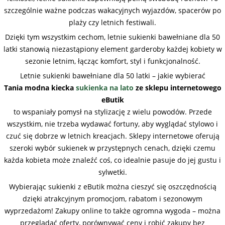
szczególnie ważne podczas wakacyjnych wyjazdów, spacerów po
plaży czy letnich festiwali.
Dzięki tym wszystkim cechom, letnie sukienki bawełniane dla 50
latki
stanowią niezastąpiony element garderoby każdej kobiety w
sezonie letnim, łącząc komfort, styl i funkcjonalność.
Letnie sukienki bawełniane dla 50 latki – jakie wybierać
Tania modna kiecka
sukienka na lato
ze sklepu internetowego
eButik
to wspaniały pomysł na stylizację z wielu powodów. Przede
wszystkim, nie trzeba wydawać fortuny, aby wyglądać stylowo i
czuć się dobrze w letnich kreacjach. Sklepy internetowe oferują
szeroki wybór sukienek w przystępnych cenach, dzięki czemu
każda kobieta może znaleźć coś, co idealnie pasuje do jej gustu i
sylwetki.
Wybierając sukienki z eButik można cieszyć się oszczędnością
dzięki atrakcyjnym promocjom, rabatom i sezonowym
wyprzedażom! Zakupy online to także ogromna wygoda – można
przeglądać oferty, porównywać ceny i robić zakupy bez