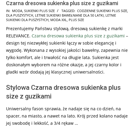
Czarna dresowa sukienka plus size z guzikami
2024-
IN:
MODA
,
SUKIENKI PLUS SIZE
TAGGED:
CODZIENNE SUKIENKI PLUS SIZE
,
DLA PUSZYSTYCH
,
LETNIE SUKIENKI BAWEŁNIANE DLA 50 LATKI
,
LETNIE
06-
SUKIENKI DLA PUSZYSTYCH
,
MODA XXL
,
PLUS SIZE
30
Prezentujemy Państwu stylową, dresową sukienkę z marki
RELEVANCE.
Czarna dresowa sukienka plus size z guzikami
–
design tej niezwykłej sukienki łączy w sobie elegancję i
wygodę. Wykonana z wysokiej jakości bawełny, zapewnia nie
tylko komfort, ale i trwałość na długie lata. Sukienka jest
doskonałym wyborem na różne okazje, a jej czarny kolor i
gładki wzór dodają jej klasycznej uniwersalności.
Stylowa Czarna dresowa sukienka plus
size z guzikami
Uniwersalny fason sprawia, że nadaje się na co dzień, na
spacer, na miasto, a nawet na lato. Krój przed kolano nadaje
jej swobodę i lekkość, a 3/4 rękaw …