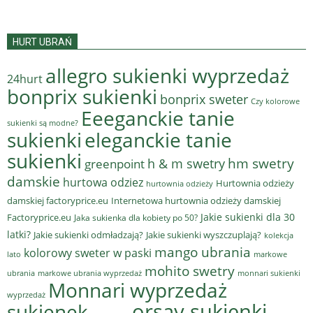
HURT UBRAŃ
allegro sukienki wyprzedaż
24hurt
bonprix sukienki
bonprix sweter
Czy kolorowe
Eeeganckie tanie
sukienki są modne?
sukienki
eleganckie tanie
sukienki
hm swetry
h & m swetry
greenpoint
damskie
hurtowa odziez
Hurtownia odzieży
hurtownia odzieży
damskiej factoryprice.eu
Internetowa hurtownia odzieży damskiej
Jakie sukienki dla 30
Factoryprice.eu
Jaka sukienka dla kobiety po 50?
latki?
Jakie sukienki odmładzają?
Jakie sukienki wyszczuplają?
kolekcja
mango ubrania
kolorowy sweter w paski
lato
markowe
mohito swetry
ubrania
markowe ubrania wyprzedaż
monnari sukienki
Monnari wyprzedaż
wyprzedaż
sukienek
orsay sukienki