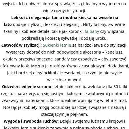
wyjścia. Ich uniwersalność sprawia, że są idealnym wyborem na
wiele różnych sytuacji.
Lekkość i elegancja
:
tania modna kiecka na wesele na
lato
dodaje stylizacji lekkości i elegancji. Flirty fasony, zwiewne
tkaniny i kobiece detale, takie jak koronki,
falbany
czy wiązania,
podkreślają kobiecą sylwetkę i dodają uroku.
Łatwość w stylizacji
:
Sukienki letnie
są bardzo łatwe do stylizacji.
Wystarczy dobrać do nich odpowiednie akcesoria – kapelusz,
okulary przeciwsłoneczne, sandały czy espadryle – aby stworzyć
efektowny look. Można je nosić zarówno z casualowymi dodatkami,
jak i bardziej eleganckimi akcesoriami, co czyni je niezwykle
wszechstronnymi.
Odzwierciedlenie sezonu
: letnie sukienki bawełniane dla 50 latki
często charakteryzują się jasnymi kolorami, kwiatowymi printami i
zwiewnymi materiałami, które idealnie wpisują się w letni klimat.
Nosząc je, kobiety mogą poczuć się bardziej związane z naturą i
otaczającym je pięknem.
Wygoda i swoboda ruchów
: Dzięki swojemu luźnemu krojowi i
lekkości, letnie sukienki zapewniają pełną swobodę ruchów. To