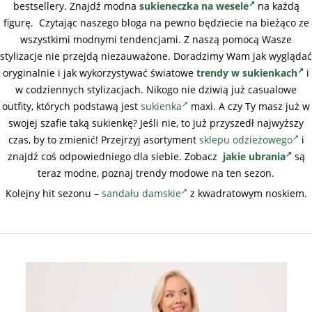
bestsellery. Znajdź modna
sukieneczka na wesele
na każdą
figurę. Czytając naszego bloga na pewno będziecie na bieżąco ze
wszystkimi modnymi tendencjami. Z naszą pomocą Wasze
stylizacje nie przejdą niezauważone. Doradzimy Wam jak wyglądać
oryginalnie i jak wykorzystywać światowe
trendy w sukienkach
i
w codziennych stylizacjach. Nikogo nie dziwią już casualowe
outfity, których podstawą jest
sukienka
maxi. A czy Ty masz już w
swojej szafie taką sukienkę? Jeśli nie, to już przyszedł najwyższy
czas, by to zmienić! Przejrzyj asortyment
sklepu odzieżowego
i
znajdź coś odpowiedniego dla siebie. Zobacz
jakie ubrania
są
teraz modne, poznaj trendy modowe na ten sezon.
Kolejny hit sezonu –
sandału damskie
z kwadratowym noskiem.