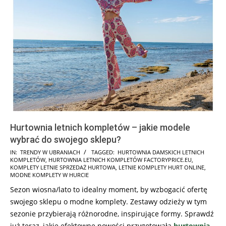
Hurtownia letnich kompletów – jakie modele
wybrać do swojego sklepu?
2025-
IN:
TRENDY W UBRANIACH
TAGGED:
HURTOWNIA DAMSKICH LETNICH
KOMPLETÓW
,
HURTOWNIA LETNICH KOMPLETÓW FACTORYPRICE.EU
,
07-
KOMPLETY LETNIE SPRZEDAŻ HURTOWA
,
LETNIE KOMPLETY HURT ONLINE
,
02
MODNE KOMPLETY W HURCIE
Sezon wiosna/lato to idealny moment, by wzbogacić ofertę
swojego sklepu o modne komplety. Zestawy odzieży w tym
sezonie przybierają różnorodne, inspirujące formy. Sprawdź
już teraz, jakie efektowne nowości przygotowała
hurtownia