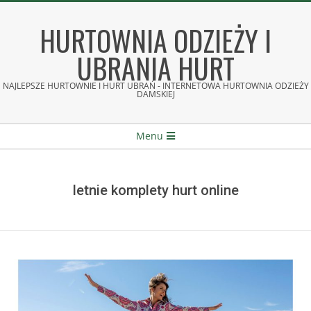
Skip
to
HURTOWNIA ODZIEŻY I
content
UBRANIA HURT
NAJLEPSZE HURTOWNIE I HURT UBRAŃ - INTERNETOWA HURTOWNIA ODZIEŻY
DAMSKIEJ
Secondary
Menu
Navigation
Menu
letnie komplety hurt online