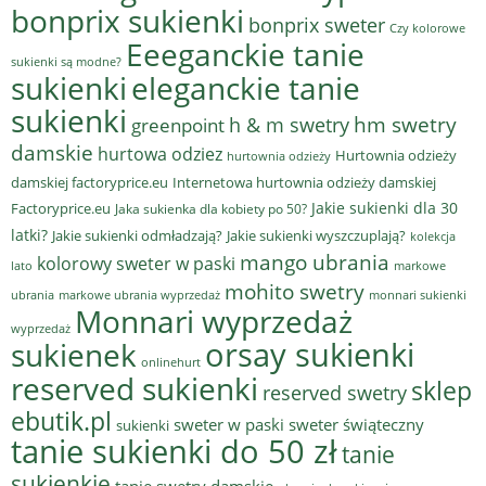
bonprix sukienki
bonprix sweter
Czy kolorowe
Eeeganckie tanie
sukienki są modne?
sukienki
eleganckie tanie
sukienki
hm swetry
h & m swetry
greenpoint
damskie
hurtowa odziez
Hurtownia odzieży
hurtownia odzieży
damskiej factoryprice.eu
Internetowa hurtownia odzieży damskiej
Jakie sukienki dla 30
Factoryprice.eu
Jaka sukienka dla kobiety po 50?
latki?
Jakie sukienki odmładzają?
Jakie sukienki wyszczuplają?
kolekcja
mango ubrania
kolorowy sweter w paski
lato
markowe
mohito swetry
ubrania
markowe ubrania wyprzedaż
monnari sukienki
Monnari wyprzedaż
wyprzedaż
sukienek
orsay sukienki
onlinehurt
reserved sukienki
sklep
reserved swetry
ebutik.pl
sweter w paski
sweter świąteczny
sukienki
tanie sukienki do 50 zł
tanie
sukienkie
tanie swetry damskie