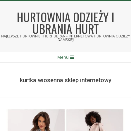
Skip
to
HURTOWNIA ODZIEŻY I
content
UBRANIA HURT
NAJLEPSZE HURTOWNIE I HURT UBRAŃ - INTERNETOWA HURTOWNIA ODZIEŻY
DAMSKIEJ
Secondary
Menu
Navigation
Menu
kurtka wiosenna sklep internetowy