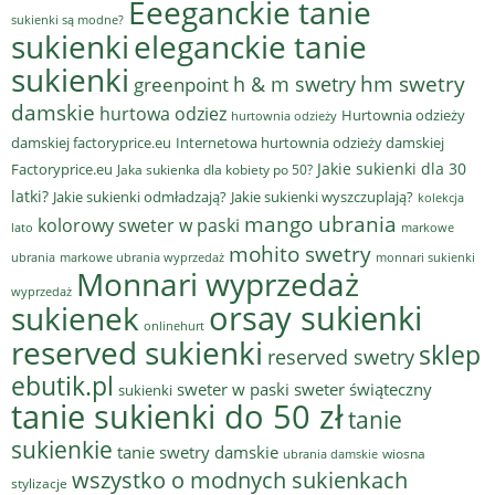
Eeeganckie tanie
sukienki są modne?
sukienki
eleganckie tanie
sukienki
hm swetry
h & m swetry
greenpoint
damskie
hurtowa odziez
Hurtownia odzieży
hurtownia odzieży
damskiej factoryprice.eu
Internetowa hurtownia odzieży damskiej
Jakie sukienki dla 30
Factoryprice.eu
Jaka sukienka dla kobiety po 50?
latki?
Jakie sukienki odmładzają?
Jakie sukienki wyszczuplają?
kolekcja
mango ubrania
kolorowy sweter w paski
lato
markowe
mohito swetry
ubrania
markowe ubrania wyprzedaż
monnari sukienki
Monnari wyprzedaż
wyprzedaż
sukienek
orsay sukienki
onlinehurt
reserved sukienki
sklep
reserved swetry
ebutik.pl
sweter w paski
sweter świąteczny
sukienki
tanie sukienki do 50 zł
tanie
sukienkie
tanie swetry damskie
wiosna
ubrania damskie
wszystko o modnych sukienkach
stylizacje