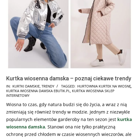
Kurtka wiosenna damska – poznaj ciekawe trendy
2024-
IN:
KURTKI DAMSKIE
,
TRENDY
TAGGED:
HURTOWNIA KURTEK NA WIOSNĘ
,
KURTKA WIOSENNA DAMSKA EBUTIK.PL
,
KURTKA WIOSENNA SKLEP
02-
INTERNETOWY
29
Wiosna to czas, gdy natura budzi się do życia, a wraz z nią
zmieniają się również trendy w modzie. Jednym z niezwykle
popularnych elementów garderoby na ten sezon jest
kurtka
wiosenna damska
. Stanowi ona nie tylko praktyczną
ochronę przed chłodem w czasie wiosennych wieczorów, ale