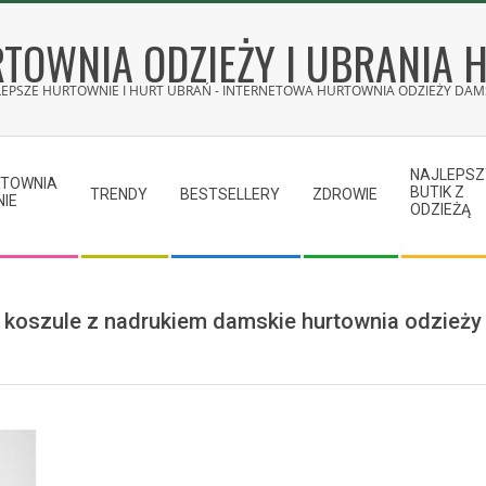
TOWNIA ODZIEŻY I UBRANIA 
LEPSZE HURTOWNIE I HURT UBRAŃ - INTERNETOWA HURTOWNIA ODZIEŻY DAMS
NAJLEPSZ
RTOWNIA
BUTIK Z
TRENDY
BESTSELLERY
ZDROWIE
NIE
ODZIEŻĄ
koszule z nadrukiem damskie hurtownia odzieży