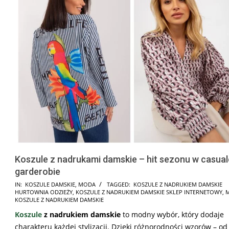
Koszule z nadrukami damskie – hit sezonu w casua
garderobie
2024-
IN:
KOSZULE DAMSKIE
,
MODA
TAGGED:
KOSZULE Z NADRUKIEM DAMSKIE
HURTOWNIA ODZIEŻY
,
KOSZULE Z NADRUKIEM DAMSKIE SKLEP INTERNETOWY
,
09-
KOSZULE Z NADRUKIEM DAMSKIE
28
Koszule
z nadrukiem damskie
to modny wybór, który dodaje
charakteru każdej stylizacji. Dzięki różnorodności wzorów – od