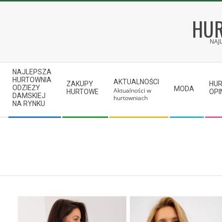
Skip
to
HUR
content
NAJ
Secondary
NAJLEPSZA
Navigation
HURTOWNIA
AKTUALNOŚCI
ZAKUPY
HU
ODZIEŻY
MODA
Aktualności w
Menu
HURTOWE
OPI
DAMSKIEJ
hurtowniach
NA RYNKU