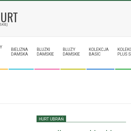
HURT
KIEJ
Y
BIELIZNA
BLUZKI
BLUZY
KOLEKCJA
KOLEK
DAMSKA
DAMSKIE
DAMSKIE
BASIC
PLUS S
HURT UBRAŃ