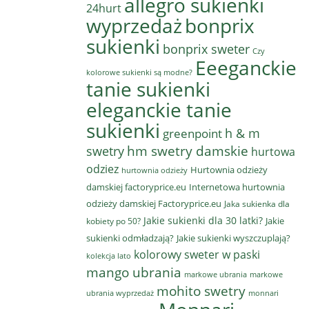
allegro sukienki
24hurt
wyprzedaż
bonprix
sukienki
bonprix sweter
Czy
Eeeganckie
kolorowe sukienki są modne?
tanie sukienki
eleganckie tanie
sukienki
h & m
greenpoint
hm swetry damskie
swetry
hurtowa
odziez
Hurtownia odzieży
hurtownia odzieży
damskiej factoryprice.eu
Internetowa hurtownia
odzieży damskiej Factoryprice.eu
Jaka sukienka dla
Jakie sukienki dla 30 latki?
Jakie
kobiety po 50?
sukienki odmładzają?
Jakie sukienki wyszczuplają?
kolorowy sweter w paski
kolekcja lato
mango ubrania
markowe ubrania
markowe
mohito swetry
ubrania wyprzedaż
monnari