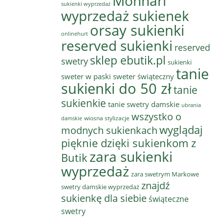
Monnari
sukienki wyprzedaż
wyprzedaż sukienek
orsay sukienki
onlinehurt
reserved sukienki
reserved
sklep ebutik.pl
swetry
sukienki
tanie
sweter w paski
sweter świąteczny
sukienki do 50 zł
tanie
sukienkie
tanie swetry damskie
ubrania
wszystko o
wiosna stylizacje
damskie
wyglądaj
modnych sukienkach
pięknie dzięki sukienkom z
zara sukienki
Butik
wyprzedaż
zara swetrym Markowe
znajdź
swetry damskie wyprzedaż
sukienkę dla siebie
świąteczne
swetry