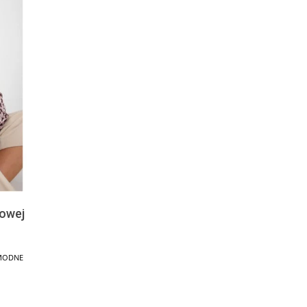
lowej
MODNE