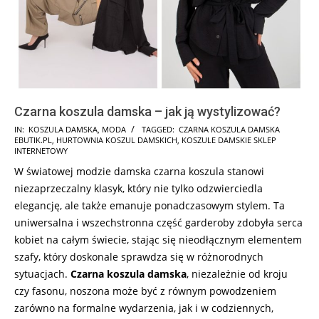
Czarna koszula damska – jak ją wystylizować?
2024-
IN:
KOSZULA DAMSKA
,
MODA
TAGGED:
CZARNA KOSZULA DAMSKA
EBUTIK.PL
,
HURTOWNIA KOSZUL DAMSKICH
,
KOSZULE DAMSKIE SKLEP
01-
INTERNETOWY
25
W światowej modzie damska czarna koszula stanowi
niezaprzeczalny klasyk, który nie tylko odzwierciedla
elegancję, ale także emanuje ponadczasowym stylem. Ta
uniwersalna i wszechstronna część garderoby zdobyła serca
kobiet na całym świecie, stając się nieodłącznym elementem
szafy, który doskonale sprawdza się w różnorodnych
sytuacjach.
Czarna koszula damska
, niezależnie od kroju
czy fasonu, noszona może być z równym powodzeniem
zarówno na formalne wydarzenia, jak i w codziennych,