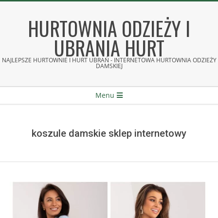
Skip
to
HURTOWNIA ODZIEŻY I
content
UBRANIA HURT
NAJLEPSZE HURTOWNIE I HURT UBRAŃ - INTERNETOWA HURTOWNIA ODZIEŻY
DAMSKIEJ
Secondary
Menu
Navigation
Menu
koszule damskie sklep internetowy