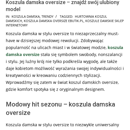
Koszula damska oversize – znajdź swój ulubiony
model
2023-
IN:
KOSZULA DAMSKA
,
TRENDY
TAGGED:
HURTOWNIA KOSZUL
DAMSKICH
,
KOSZULA DAMSKA OVERSIZE EBUTIK.PL
,
KOSZULE DAMSKIE SKLEP
11-
INTERNETOWY
24
Koszula damska w stylu oversize to niezaprzeczalny must-
have w dzisiejszej modowej rewolucji. Zdobywając
popularność na ulicach miast i w światowej modzie,
koszula
damska oversize
stała się symbolem swobody, nonszalancji
i stylu. Jej luźny krój nie tylko podkreśla wygodę, ale także
daje kobietom możliwość wyrażania swojej indywidualności i
kreatywności w kreowaniu codziennych stylizacji.
Wprowadźmy się zatem w świat koszul damskich oversize,
gdzie komfort spotyka się z oryginalnym designem.
Modowy hit sezonu – koszula damska
oversize
Koszula damska w stylu oversize to niezwykle uniwersalny