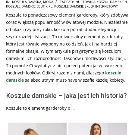
2023-
IN:
KOSZULA DAMSKA
,
MODA
TAGGED:
HURTOWNIA KOSZUL DAMSKICH
,
KOSZULE DAMSKIE EBUTIK.PL
,
KOSZULE DAMSKIE SKLEP INTERNETOWY
11-
Koszule to ponadczasowy element garderoby, który zdobywa
06
coraz większą popularność w światowej modzie. Niezależnie
od okazji czy pory roku, koszula potrafi dodać elegancji i
szyku każdej stylizacji. To uniwersalny element garderoby,
który jest równie wygodny na co dzień, jak i na bardziej
formalne okazje. W tym artykule przyjrzymy się koszulom
damskim, ich różnorodności fasonów i możliwości stylizacji.
To pomoże Ci wydobyć z nich pełen potencjał w tworzeniu
modnych looków. Odkryj razem z nami, dlaczego
koszule
damskie
są absolutnym must-have w szafie każdej kobiety.
Koszule damskie – jaka jest ich historia?
Koszule to element garderoby o …