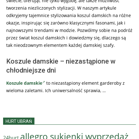
świecie, oferując nie tylko wygodę, ale także możliwość
tworzenia niezliczonych stylizacji. W naszym artykule
odkryjemy tajemnice stylizowania koszul damskich na różne
okazje, inspirując się zarówno klasycznymi fasonami, jak i
najnowszymi trendami w modzie. Pozwólmy sobie na podróż
przez świat koszul damskich i dowiedzmy się, dlaczego są
tak nieodzownym elementem każdej damskiej szafy.
Koszule damskie – niezastąpione w
chłodniejsze dni
Koszule damskie
to niezastąpiony element garderoby z
wieloma zaletami. Ich uniwersalność sprawia, …
HURT UBRAŃ
allegro sukienki wyprzedaż
24hurt