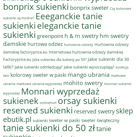
bonprix sukienki
bonprix sweter
Czy kolorowe
Eeeganckie tanie
sukienki są modne?
sukienki
eleganckie tanie
sukienki
hm swetry
h & m swetry
greenpoint
damskie
hurtowa odziez
Hurtownia odzieży
hurtownia odzieży
damskiej factoryprice.eu
Internetowa hurtownia odzieży damskiej
Jakie sukienki dla 30
Factoryprice.eu
Jaka sukienka dla kobiety po 50?
latki?
Jakie sukienki odmładzają?
Jakie sukienki wyszczuplają?
kolekcja
mango ubrania
kolorowy sweter w paski
lato
markowe
mohito swetry
ubrania
markowe ubrania wyprzedaż
monnari sukienki
Monnari wyprzedaż
wyprzedaż
sukienek
orsay sukienki
onlinehurt
reserved sukienki
sklep
reserved swetry
ebutik.pl
sweter w paski
sweter świąteczny
sukienki
tanie sukienki do 50 zł
tanie
sukienkie