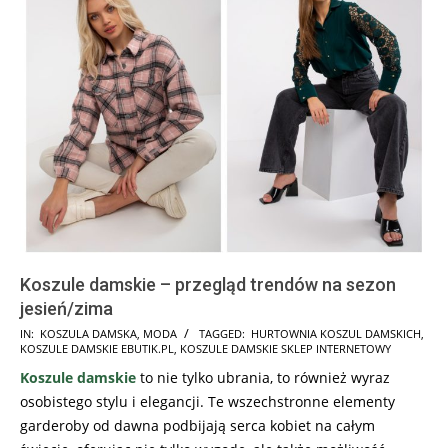
Koszule damskie – przegląd trendów na sezon
jesień/zima
2023-
IN:
KOSZULA DAMSKA
,
MODA
TAGGED:
HURTOWNIA KOSZUL DAMSKICH
,
KOSZULE DAMSKIE EBUTIK.PL
,
KOSZULE DAMSKIE SKLEP INTERNETOWY
09-
Koszule damskie
to nie tylko ubrania, to również wyraz
21
osobistego stylu i elegancji. Te wszechstronne elementy
garderoby od dawna podbijają serca kobiet na całym