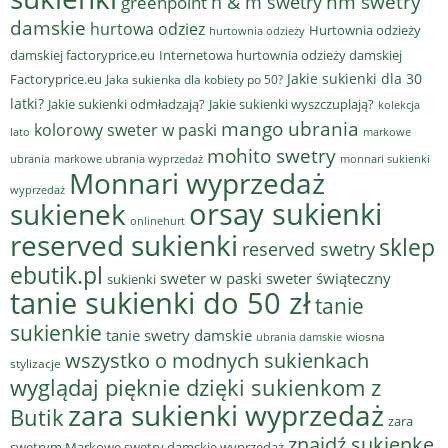
hm swetry
h & m swetry
greenpoint
damskie
hurtowa odziez
Hurtownia odzieży
hurtownia odzieży
damskiej factoryprice.eu
Internetowa hurtownia odzieży damskiej
Jakie sukienki dla 30
Factoryprice.eu
Jaka sukienka dla kobiety po 50?
latki?
Jakie sukienki odmładzają?
Jakie sukienki wyszczuplają?
kolekcja
mango ubrania
kolorowy sweter w paski
lato
markowe
mohito swetry
ubrania
markowe ubrania wyprzedaż
monnari sukienki
Monnari wyprzedaż
wyprzedaż
sukienek
orsay sukienki
onlinehurt
reserved sukienki
sklep
reserved swetry
ebutik.pl
sweter w paski
sweter świąteczny
sukienki
tanie sukienki do 50 zł
tanie
sukienkie
tanie swetry damskie
wiosna
ubrania damskie
wszystko o modnych sukienkach
stylizacje
wyglądaj pięknie dzięki sukienkom z
zara sukienki wyprzedaż
Butik
zara
znajdź sukienkę
swetrym Markowe swetry damskie wyprzedaż