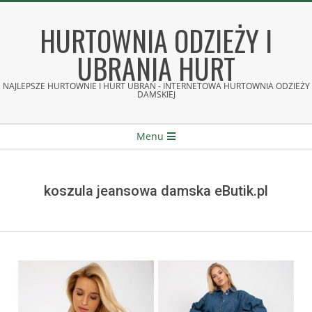
Skip
to
HURTOWNIA ODZIEŻY I
content
UBRANIA HURT
NAJLEPSZE HURTOWNIE I HURT UBRAŃ - INTERNETOWA HURTOWNIA ODZIEŻY
DAMSKIEJ
Secondary
Menu
Navigation
Menu
koszula jeansowa damska eButik.pl