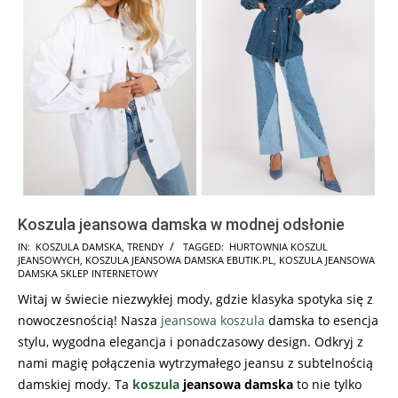
Koszula jeansowa damska w modnej odsłonie
2024-
IN:
KOSZULA DAMSKA
,
TRENDY
TAGGED:
HURTOWNIA KOSZUL
JEANSOWYCH
,
KOSZULA JEANSOWA DAMSKA EBUTIK.PL
,
KOSZULA JEANSOWA
01-
DAMSKA SKLEP INTERNETOWY
12
Witaj w świecie niezwykłej mody, gdzie klasyka spotyka się z
nowoczesnością! Nasza
jeansowa koszula
damska to esencja
stylu, wygodna elegancja i ponadczasowy design. Odkryj z
nami magię połączenia wytrzymałego jeansu z subtelnością
damskiej mody. Ta
koszula
jeansowa damska
to nie tylko