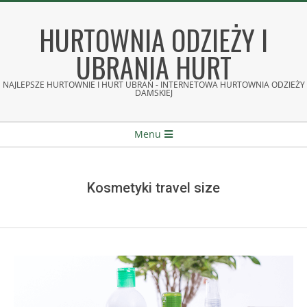
Skip
to
HURTOWNIA ODZIEŻY I
content
UBRANIA HURT
NAJLEPSZE HURTOWNIE I HURT UBRAŃ - INTERNETOWA HURTOWNIA ODZIEŻY
DAMSKIEJ
Secondary
Menu
Navigation
Menu
Kosmetyki travel size