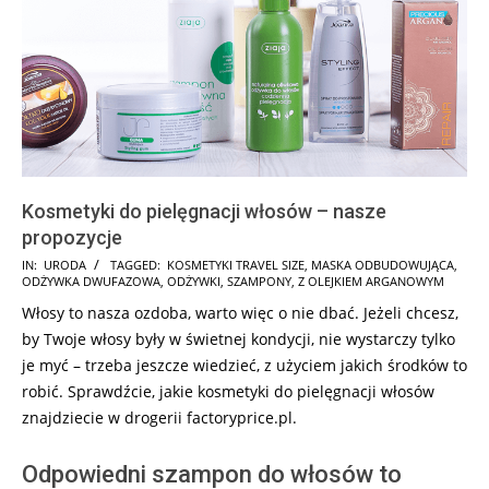
Kosmetyki do pielęgnacji włosów – nasze
propozycje
2025-
IN:
URODA
TAGGED:
KOSMETYKI TRAVEL SIZE
,
MASKA ODBUDOWUJĄCA
,
ODŻYWKA DWUFAZOWA
,
ODŻYWKI
,
SZAMPONY
,
Z OLEJKIEM ARGANOWYM
07-
Włosy to nasza ozdoba, warto więc o nie dbać. Jeżeli chcesz,
25
by Twoje włosy były w świetnej kondycji, nie wystarczy tylko
je myć – trzeba jeszcze wiedzieć, z użyciem jakich środków to
robić. Sprawdźcie, jakie kosmetyki do pielęgnacji włosów
znajdziecie w drogerii factoryprice.pl.
Odpowiedni szampon do włosów to