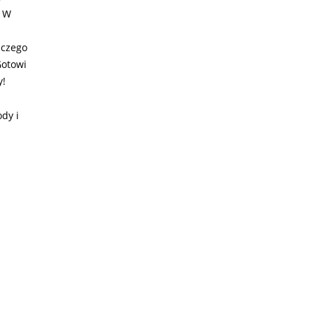
. W
aczego
Gotowi
y!
dy i