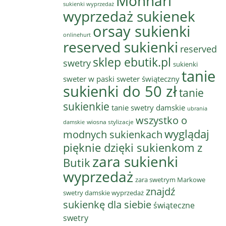
Monnari
sukienki wyprzedaż
wyprzedaż sukienek
orsay sukienki
onlinehurt
reserved sukienki
reserved
sklep ebutik.pl
swetry
sukienki
tanie
sweter w paski
sweter świąteczny
sukienki do 50 zł
tanie
sukienkie
tanie swetry damskie
ubrania
wszystko o
wiosna stylizacje
damskie
wyglądaj
modnych sukienkach
pięknie dzięki sukienkom z
zara sukienki
Butik
wyprzedaż
zara swetrym Markowe
znajdź
swetry damskie wyprzedaż
sukienkę dla siebie
świąteczne
swetry