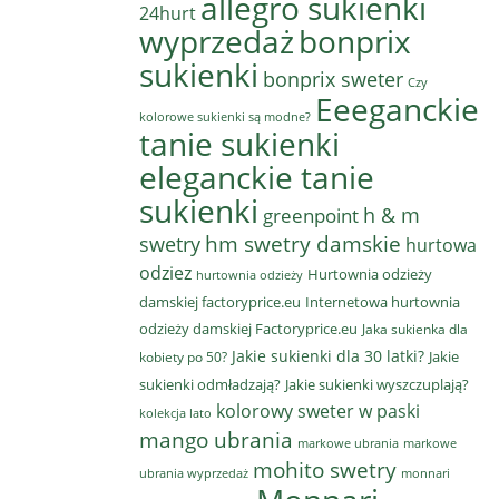
allegro sukienki
24hurt
wyprzedaż
bonprix
sukienki
bonprix sweter
Czy
Eeeganckie
kolorowe sukienki są modne?
tanie sukienki
eleganckie tanie
sukienki
h & m
greenpoint
hm swetry damskie
swetry
hurtowa
odziez
Hurtownia odzieży
hurtownia odzieży
damskiej factoryprice.eu
Internetowa hurtownia
odzieży damskiej Factoryprice.eu
Jaka sukienka dla
Jakie sukienki dla 30 latki?
Jakie
kobiety po 50?
sukienki odmładzają?
Jakie sukienki wyszczuplają?
kolorowy sweter w paski
kolekcja lato
mango ubrania
markowe ubrania
markowe
mohito swetry
ubrania wyprzedaż
monnari