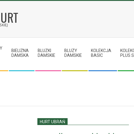
HURT
KIEJ
Y
BIELIZNA
BLUZKI
BLUZY
KOLEKCJA
KOLEK
DAMSKA
DAMSKIE
DAMSKIE
BASIC
PLUS S
HURT UBRAŃ