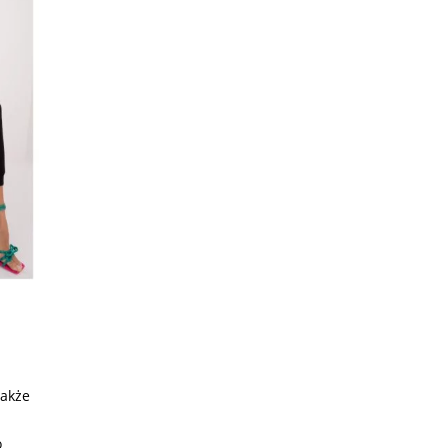
także
o