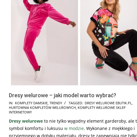
Dresy welurowe – jaki model warto wybrać?
2024-
IN:
KOMPLETY DAMSKIE
,
TRENDY
TAGGED:
DRESY WELUROWE EBUTIK.PL
,
HURTOWNIA KOMPLETÓW WELUROWYCH
,
KOMPLETY WELUROWE SKLEP
05-
INTERNETOWY
09
Dresy welurowe
to nie tylko wygodny element garderoby, ale 
symbol komfortu i luksusu
w modzie
. Wykonane z miękkiego i
przyjemnego w dotyku materiału, dresy te zapewniają nie tylk