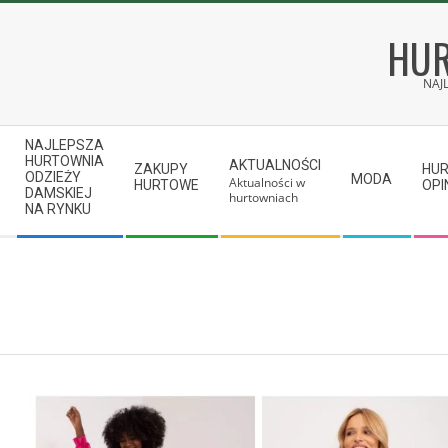
Skip
to
HUR
content
NAJ
Secondary
NAJLEPSZA
Navigation
HURTOWNIA
AKTUALNOŚCI
ZAKUPY
HU
ODZIEŻY
MODA
Aktualności w
Menu
HURTOWE
OPI
DAMSKIEJ
hurtowniach
NA RYNKU