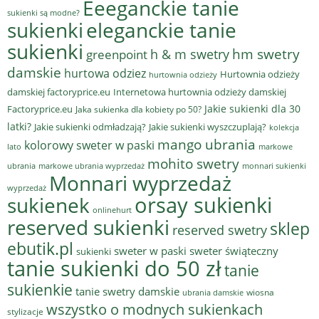
Eeeganckie tanie
sukienki są modne?
sukienki
eleganckie tanie
sukienki
hm swetry
h & m swetry
greenpoint
damskie
hurtowa odziez
Hurtownia odzieży
hurtownia odzieży
damskiej factoryprice.eu
Internetowa hurtownia odzieży damskiej
Jakie sukienki dla 30
Factoryprice.eu
Jaka sukienka dla kobiety po 50?
latki?
Jakie sukienki odmładzają?
Jakie sukienki wyszczuplają?
kolekcja
mango ubrania
kolorowy sweter w paski
lato
markowe
mohito swetry
ubrania
markowe ubrania wyprzedaż
monnari sukienki
Monnari wyprzedaż
wyprzedaż
sukienek
orsay sukienki
onlinehurt
reserved sukienki
sklep
reserved swetry
ebutik.pl
sweter w paski
sweter świąteczny
sukienki
tanie sukienki do 50 zł
tanie
sukienkie
tanie swetry damskie
wiosna
ubrania damskie
wszystko o modnych sukienkach
stylizacje