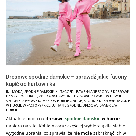
Dresowe spodnie damskie – sprawdź jakie fasony
kupić od hurtownika!
2022-
IN:
MODA
,
SPODNIE DAMSKIE
TAGGED:
BAWEŁNIANE SPODNIE DRESOWE
DAMSKIE W HURCIE
,
KOLOROWE SPODNIE DRESOWE DAMSKIE W HURCIE
,
03-
SPODNIE DRESOWE DAMSKIE W HURCIE ONLINE
,
SPODNIE DRESOWE DAMSKIE
02
W HURCIE W FACTORYPRICE.EU
,
TANIE SPODNIE DRESOWE DAMSKIE W
HURCIE
Aktualnie moda na
dresowe
spodnie damskie
w hurcie
nabiera na sile! Kobiety coraz częściej wybierają dla siebie
wygodne ubrania, co sprawia, że nie może zabraknąć ich w