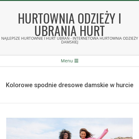
Skip
to
HURTOWNIA ODZIEŻY I
content
UBRANIA HURT
NAJLEPSZE HURTOWNIE I HURT UBRAŃ - INTERNETOWA HURTOWNIA ODZIEŻY
DAMSKIEJ
Secondary
Menu
Navigation
Menu
Kolorowe spodnie dresowe damskie w hurcie