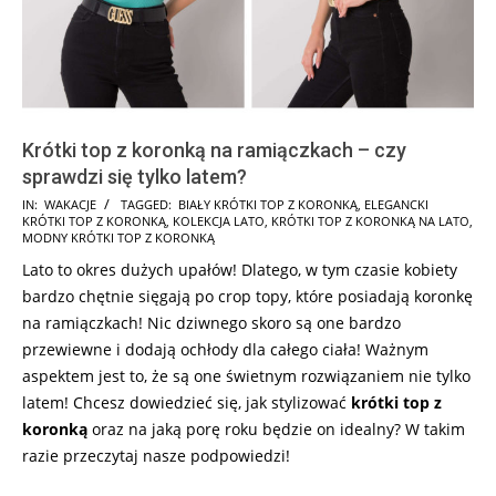
Krótki top z koronką na ramiączkach – czy
sprawdzi się tylko latem?
2025-
IN:
WAKACJE
TAGGED:
BIAŁY KRÓTKI TOP Z KORONKĄ
,
ELEGANCKI
KRÓTKI TOP Z KORONKĄ
,
KOLEKCJA LATO
,
KRÓTKI TOP Z KORONKĄ NA LATO
,
08-
MODNY KRÓTKI TOP Z KORONKĄ
09
Lato to okres dużych upałów! Dlatego, w tym czasie kobiety
bardzo chętnie sięgają po crop topy, które posiadają koronkę
na ramiączkach! Nic dziwnego skoro są one bardzo
przewiewne i dodają ochłody dla całego ciała! Ważnym
aspektem jest to, że są one świetnym rozwiązaniem nie tylko
latem! Chcesz dowiedzieć się, jak stylizować
krótki top z
koronką
oraz na jaką porę roku będzie on idealny? W takim
razie przeczytaj nasze podpowiedzi!