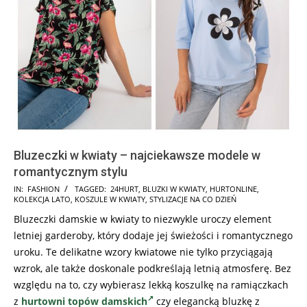
Bluzeczki w kwiaty – najciekawsze modele w
romantycznym stylu
2025-
IN:
FASHION
TAGGED:
24HURT
,
BLUZKI W KWIATY
,
HURTONLINE
,
KOLEKCJA LATO
,
KOSZULE W KWIATY
,
STYLIZACJE NA CO DZIEŃ
07-
Bluzeczki damskie w kwiaty to niezwykle uroczy element
15
letniej garderoby, który dodaje jej świeżości i romantycznego
uroku. Te delikatne wzory kwiatowe nie tylko przyciągają
wzrok, ale także doskonale podkreślają letnią atmosferę. Bez
względu na to, czy wybierasz lekką koszulkę na ramiączkach
z
hurtowni topów damskich
czy elegancką bluzkę z