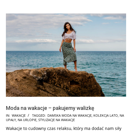
Moda na wakacje – pakujemy walizkę
2025-
IN:
WAKACJE
TAGGED:
DAMSKA MODA NA WAKACJE
,
KOLEKCJA LATO
,
NA
UPAŁY
,
NA URLOPIE
,
STYLIZACJE NA WAKACJE
07-
Wakacje to cudowny czas relaksu, który ma dodać nam siły
29