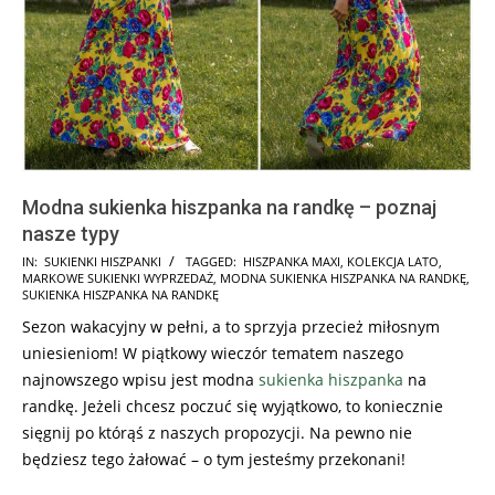
Modna sukienka hiszpanka na randkę – poznaj
nasze typy
2025-
IN:
SUKIENKI HISZPANKI
TAGGED:
HISZPANKA MAXI
,
KOLEKCJA LATO
,
MARKOWE SUKIENKI WYPRZEDAŻ
,
MODNA SUKIENKA HISZPANKA NA RANDKĘ
,
08-
SUKIENKA HISZPANKA NA RANDKĘ
16
Sezon wakacyjny w pełni, a to sprzyja przecież miłosnym
uniesieniom! W piątkowy wieczór tematem naszego
najnowszego wpisu jest modna
sukienka hiszpanka
na
randkę. Jeżeli chcesz poczuć się wyjątkowo, to koniecznie
sięgnij po którąś z naszych propozycji. Na pewno nie
będziesz tego żałować – o tym jesteśmy przekonani!