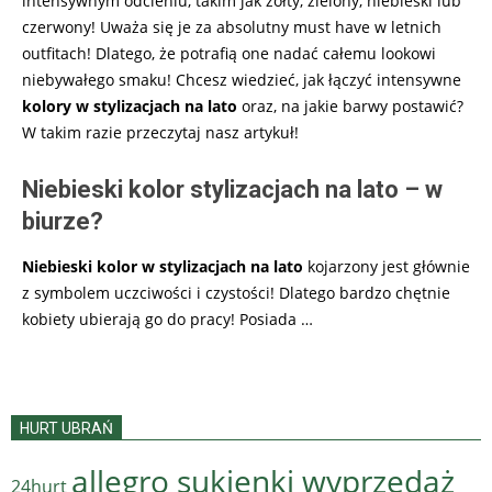
intensywnym odcieniu, takim jak żółty, zielony, niebieski lub
czerwony! Uważa się je za absolutny must have w letnich
outfitach! Dlatego, że potrafią one nadać całemu lookowi
niebywałego smaku! Chcesz wiedzieć, jak łączyć intensywne
kolory w stylizacjach na lato
oraz, na jakie barwy postawić?
W takim razie przeczytaj nasz artykuł!
Niebieski kolor stylizacjach na lato – w
biurze?
Niebieski kolor w stylizacjach na lato
kojarzony jest głównie
z symbolem uczciwości i czystości! Dlatego bardzo chętnie
kobiety ubierają go do pracy! Posiada
…
HURT UBRAŃ
allegro sukienki wyprzedaż
24hurt