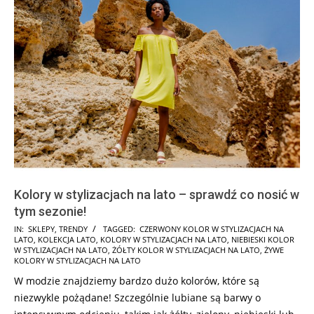
Kolory w stylizacjach na lato – sprawdź co nosić w
tym sezonie!
2025-
IN:
SKLEPY
,
TRENDY
TAGGED:
CZERWONY KOLOR W STYLIZACJACH NA
LATO
,
KOLEKCJA LATO
,
KOLORY W STYLIZACJACH NA LATO
,
NIEBIESKI KOLOR
03-
W STYLIZACJACH NA LATO
,
ŻÓŁTY KOLOR W STYLIZACJACH NA LATO
,
ŻYWE
05
KOLORY W STYLIZACJACH NA LATO
W modzie znajdziemy bardzo dużo kolorów, które są
niezwykle pożądane! Szczególnie lubiane są barwy o