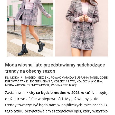
Moda wiosna-lato przedstawiamy nadchodzące
trendy na obecny sezon
2026-
IN:
MODA
TAGGED:
GDZIE KUPOWAĆ MARKOWE UBRANIA TANIEJ
,
GDZIE
KUPOWAĆ TANIE I DOBRE UBRANIA
,
KOLEKCJA LATO
,
KOLEKCJA WIOSNA
,
02-
MODA WIOSNA
,
TRENDY WIOSNA
,
WIOSNA STYLIZACJE
07
Zastanawiasz się,
co będzie modne w 2026 roku
? Nie będę
dłużej trzymać Cię w niepewności. My już wiemy, jakie
trendy towarzyszyć będą nam w najbliższych miesiącach i z
tego tytułu przygotowałam szczegółowy opis, który wszystko