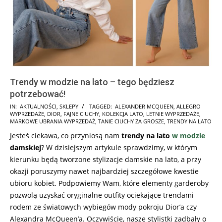
Trendy w modzie na lato – tego będziesz
potrzebować!
2025-
IN:
AKTUALNOŚCI
,
SKLEPY
TAGGED:
ALEXANDER MCQUEEN
,
ALLEGRO
WYPRZEDAŻE
,
DIOR
,
FAJNE CIUCHY
,
KOLEKCJA LATO
,
LETNIE WYPRZEDAŻE
,
03-
MARKOWE UBRANIA WYPRZEDAŻ
,
TANIE CIUCHY ZA GROSZE
,
TRENDY NA LATO
17
Jesteś ciekawa, co przyniosą nam
trendy na lato
w modzie
damskiej
? W dzisiejszym artykule sprawdzimy, w którym
kierunku będą tworzone stylizacje damskie na lato, a przy
okazji poruszymy nawet najbardziej szczegółowe kwestie
ubioru kobiet. Podpowiemy Wam, które elementy garderoby
pozwolą uzyskać oryginalne outfity ociekające trendami
rodem ze światowych wybiegów mody pokroju Dior’a czy
Alexandra McQueen’a. Oczywiście, nasze stylistki zadbały o