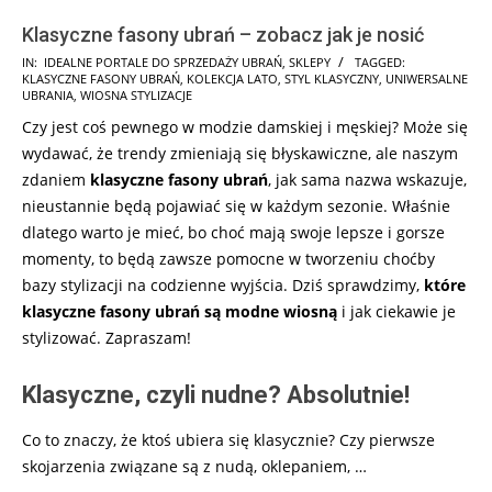
Klasyczne fasony ubrań – zobacz jak je nosić
2025-
IN:
IDEALNE PORTALE DO SPRZEDAŻY UBRAŃ
,
SKLEPY
TAGGED:
KLASYCZNE FASONY UBRAŃ
,
KOLEKCJA LATO
,
STYL KLASYCZNY
,
UNIWERSALNE
04-
UBRANIA
,
WIOSNA STYLIZACJE
03
Czy jest coś pewnego w modzie damskiej i męskiej? Może się
wydawać, że trendy zmieniają się błyskawiczne, ale naszym
zdaniem
klasyczne fasony ubrań
, jak sama nazwa wskazuje,
nieustannie będą pojawiać się w każdym sezonie. Właśnie
dlatego warto je mieć, bo choć mają swoje lepsze i gorsze
momenty, to będą zawsze pomocne w tworzeniu choćby
bazy stylizacji na codzienne wyjścia. Dziś sprawdzimy,
które
klasyczne fasony ubrań są modne wiosną
i jak ciekawie je
stylizować. Zapraszam!
Klasyczne, czyli nudne? Absolutnie!
Co to znaczy, że ktoś ubiera się klasycznie? Czy pierwsze
skojarzenia związane są z nudą, oklepaniem, …