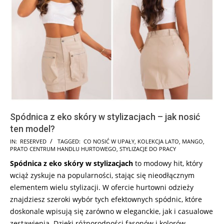
Spódnica z eko skóry w stylizacjach – jak nosić
ten model?
2025-
IN:
RESERVED
TAGGED:
CO NOSIĆ W UPAŁY
,
KOLEKCJA LATO
,
MANGO
,
PRATO CENTRUM HANDLU HURTOWEGO
,
STYLIZACJE DO PRACY
07-
Spódnica z eko skóry w stylizacjach
to modowy hit, który
18
wciąż zyskuje na popularności, stając się nieodłącznym
elementem wielu stylizacji. W ofercie hurtowni odzieży
znajdziesz szeroki wybór tych efektownych spódnic, które
doskonale wpisują się zarówno w eleganckie, jak i casualowe
zestawienia. Dzięki różnorodności fasonów i kolorów,