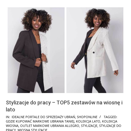
Stylizacje do pracy – TOP5 zestawów na wiosnę i
lato
2025-
IN:
IDEALNE PORTALE DO SPRZEDAŻY UBRAŃ
,
SHOPONLINE
TAGGED:
GDZIE KUPOWAĆ MARKOWE UBRANIA TANIEJ
,
KOLEKCJA LATO
,
KOLEKCJA
03-
WIOSNA
,
OUTLET MARKOWE UBRANIA ALLEGRO
,
STYLIZACJE
,
STYLIZACJE DO
27
PRACY
,
WIOSNA STYLIZACJE