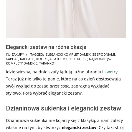
Elegancki zestaw na różne okazje
2025-
IN:
ZAKUPY
TAGGED:
ELEGANCKI KOMPLET DAMSKI ZE SPODNIAMI
,
KAPHAL
,
KAPPAHL
,
KOLEKCJA LATO
,
MICHELE KORSE
,
NAJMODNIEJSZE
06-
KOMPLETY DAMSKIE
,
TARANKO
18
Idzie wiosna, na dnie szafy lądują luźne ubrania i
swetry
.
Teraz już nie tylko te panie, które na co dzień dostosowują
swój wygląd do zasad
dress code
, zapragną wyglądać
stylowo. Pora wybrać elegancki zestaw.
Dzianinowa sukienka i elegancki zestaw
Dzianinowa sukienka nie kojarzy się z klasyką, a nam zależy
właśnie na tym, by stworzyć
elegancki zestaw
. Czy taki strój