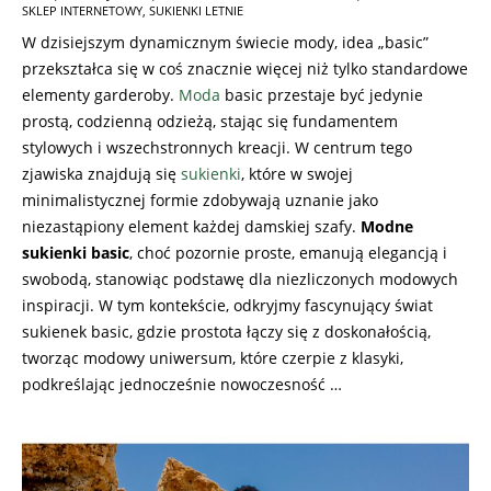
03-
SKLEP INTERNETOWY
,
SUKIENKI LETNIE
06
W dzisiejszym dynamicznym świecie mody, idea „basic”
przekształca się w coś znacznie więcej niż tylko standardowe
elementy garderoby.
Moda
basic przestaje być jedynie
prostą, codzienną odzieżą, stając się fundamentem
stylowych i wszechstronnych kreacji. W centrum tego
zjawiska znajdują się
sukienki
, które w swojej
minimalistycznej formie zdobywają uznanie jako
niezastąpiony element każdej damskiej szafy.
Modne
sukienki basic
, choć pozornie proste, emanują elegancją i
swobodą, stanowiąc podstawę dla niezliczonych modowych
inspiracji. W tym kontekście, odkryjmy fascynujący świat
sukienek basic, gdzie prostota łączy się z doskonałością,
tworząc modowy uniwersum, które czerpie z klasyki,
podkreślając jednocześnie nowoczesność …