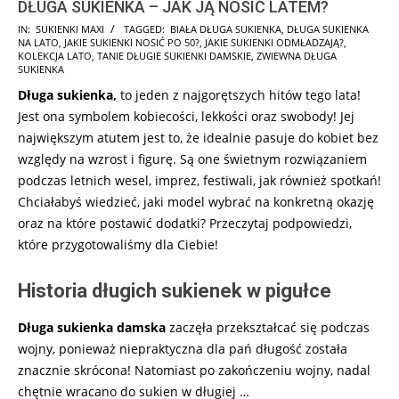
DŁUGA SUKIENKA – JAK JĄ NOSIĆ LATEM?
2025-
IN:
SUKIENKI MAXI
TAGGED:
BIAŁA DŁUGA SUKIENKA
,
DŁUGA SUKIENKA
NA LATO
,
JAKIE SUKIENKI NOSIĆ PO 50?
,
JAKIE SUKIENKI ODMŁADZAJĄ?
,
08-
KOLEKCJA LATO
,
TANIE DŁUGIE SUKIENKI DAMSKIE
,
ZWIEWNA DŁUGA
04
SUKIENKA
Długa sukienka,
to jeden z najgorętszych hitów tego lata!
Jest ona symbolem kobiecości, lekkości oraz swobody! Jej
największym atutem jest to, że idealnie pasuje do kobiet bez
względy na wzrost i figurę. Są one świetnym rozwiązaniem
podczas letnich wesel, imprez, festiwali, jak również spotkań!
Chciałabyś wiedzieć, jaki model wybrać na konkretną okazję
oraz na które postawić dodatki? Przeczytaj podpowiedzi,
które przygotowaliśmy dla Ciebie!
Historia długich sukienek w pigułce
Długa sukienka damska
zaczęła przekształcać się podczas
wojny, ponieważ niepraktyczna dla pań długość została
znacznie skrócona! Natomiast po zakończeniu wojny, nadal
chętnie wracano do sukien w długiej …