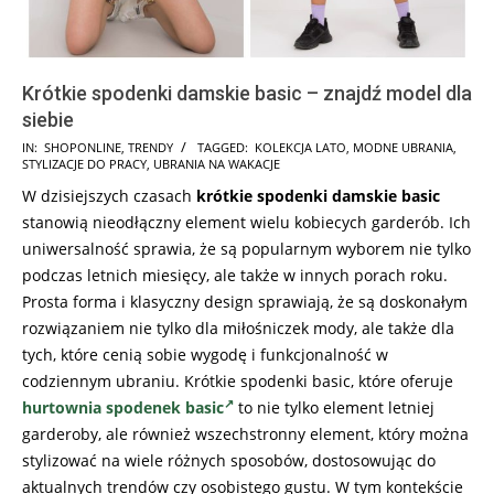
Krótkie spodenki damskie basic – znajdź model dla
siebie
2025-
IN:
SHOPONLINE
,
TRENDY
TAGGED:
KOLEKCJA LATO
,
MODNE UBRANIA
,
STYLIZACJE DO PRACY
,
UBRANIA NA WAKACJE
03-
W dzisiejszych czasach
krótkie spodenki damskie basic
12
stanowią nieodłączny element wielu kobiecych garderób. Ich
uniwersalność sprawia, że są popularnym wyborem nie tylko
podczas letnich miesięcy, ale także w innych porach roku.
Prosta forma i klasyczny design sprawiają, że są doskonałym
rozwiązaniem nie tylko dla miłośniczek mody, ale także dla
tych, które cenią sobie wygodę i funkcjonalność w
codziennym ubraniu. Krótkie spodenki basic, które oferuje
hurtownia spodenek basic
to nie tylko element letniej
garderoby, ale również wszechstronny element, który można
stylizować na wiele różnych sposobów, dostosowując do
aktualnych trendów czy osobistego gustu. W tym kontekście