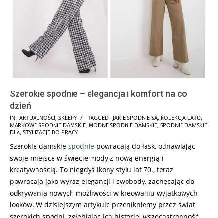
Szerokie spodnie – elegancja i komfort na co
dzień
2025-
IN:
AKTUALNOŚCI
,
SKLEPY
TAGGED:
JAKIE SPODNIE SĄ
,
KOLEKCJA LATO
,
MARKOWE SPODNIE DAMSKIE
,
MODNE SPODNIE DAMSKIE
,
SPODNIE DAMSKIE
03-
DLA
,
STYLIZACJE DO PRACY
18
Szerokie damskie
spodnie
powracają do łask, odnawiając
swoje miejsce w świecie mody z nową energią i
kreatywnością. To niegdyś ikony stylu lat 70., teraz
powracają jako wyraz elegancji i swobody, zachęcając do
odkrywania nowych możliwości w kreowaniu wyjątkowych
looków. W dzisiejszym artykule przenikniemy przez świat
szerokich spodni, zgłębiając ich historię, wszechstronność