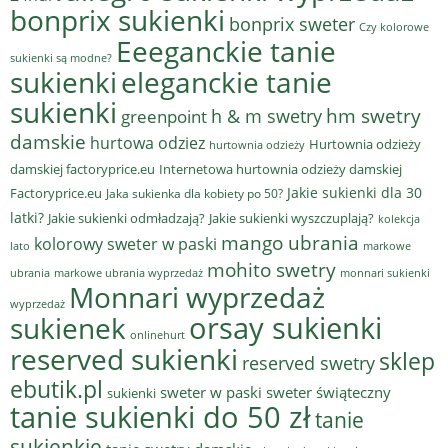
bonprix sukienki
bonprix sweter
Czy kolorowe
Eeeganckie tanie
sukienki są modne?
sukienki
eleganckie tanie
sukienki
hm swetry
h & m swetry
greenpoint
damskie
hurtowa odziez
Hurtownia odzieży
hurtownia odzieży
damskiej factoryprice.eu
Internetowa hurtownia odzieży damskiej
Jakie sukienki dla 30
Factoryprice.eu
Jaka sukienka dla kobiety po 50?
latki?
Jakie sukienki odmładzają?
Jakie sukienki wyszczuplają?
kolekcja
mango ubrania
kolorowy sweter w paski
lato
markowe
mohito swetry
ubrania
markowe ubrania wyprzedaż
monnari sukienki
Monnari wyprzedaż
wyprzedaż
sukienek
orsay sukienki
onlinehurt
reserved sukienki
sklep
reserved swetry
ebutik.pl
sweter w paski
sweter świąteczny
sukienki
tanie sukienki do 50 zł
tanie
sukienkie