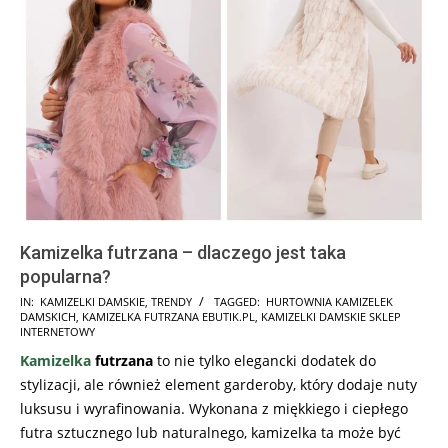
Kamizelka futrzana – dlaczego jest taka
popularna?
2024-
IN:
KAMIZELKI DAMSKIE
,
TRENDY
TAGGED:
HURTOWNIA KAMIZELEK
DAMSKICH
,
KAMIZELKA FUTRZANA EBUTIK.PL
,
KAMIZELKI DAMSKIE SKLEP
04-
INTERNETOWY
20
Kamizelka
futrzana
to nie tylko elegancki dodatek do
stylizacji, ale również element garderoby, który dodaje nuty
luksusu i wyrafinowania. Wykonana z miękkiego i ciepłego
futra sztucznego lub naturalnego, kamizelka ta może być