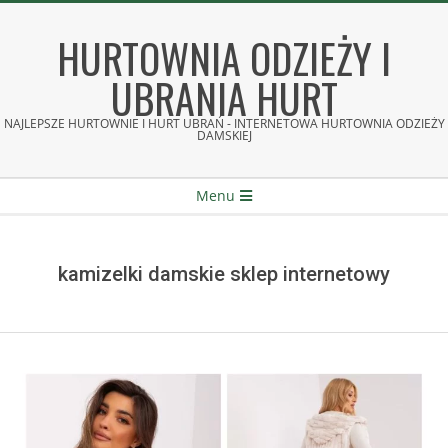
Skip
to
HURTOWNIA ODZIEŻY I
content
UBRANIA HURT
NAJLEPSZE HURTOWNIE I HURT UBRAŃ - INTERNETOWA HURTOWNIA ODZIEŻY
DAMSKIEJ
Secondary
Menu
Navigation
Menu
kamizelki damskie sklep internetowy