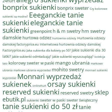
24hurt
bonprix sukienki
bonprix sweter
Czy kolorowe
Eeeganckie tanie
sukienki są modne?
sukienki
eleganckie tanie
sukienki
hm swetry
h & m swetry
greenpoint
damskie
hurtowa odziez
Hurtownia odzieży
hurtownia odzieży
damskiej factoryprice.eu
Internetowa hurtownia odzieży damskiej
Jakie sukienki dla 30
Factoryprice.eu
Jaka sukienka dla kobiety po 50?
latki?
Jakie sukienki odmładzają?
Jakie sukienki wyszczuplają?
kolekcja
mango ubrania
kolorowy sweter w paski
lato
markowe
mohito swetry
ubrania
markowe ubrania wyprzedaż
monnari sukienki
Monnari wyprzedaż
wyprzedaż
sukienek
orsay sukienki
onlinehurt
reserved sukienki
sklep
reserved swetry
ebutik.pl
sweter w paski
sweter świąteczny
sukienki
tanie sukienki do 50 zł
tanie