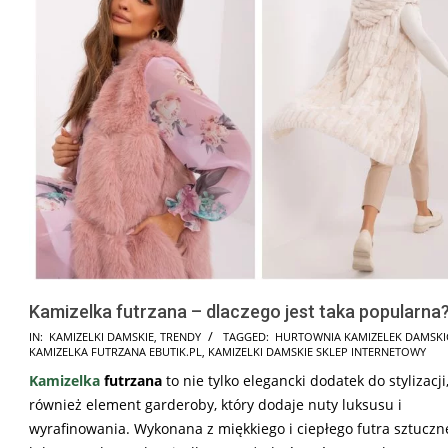
Kamizelka futrzana – dlaczego jest taka popularna
2024-
IN:
KAMIZELKI DAMSKIE
,
TRENDY
TAGGED:
HURTOWNIA KAMIZELEK DAMSKI
KAMIZELKA FUTRZANA EBUTIK.PL
,
KAMIZELKI DAMSKIE SKLEP INTERNETOWY
04-
Kamizelka
futrzana
to nie tylko elegancki dodatek do stylizacji,
20
również element garderoby, który dodaje nuty luksusu i
wyrafinowania. Wykonana z miękkiego i ciepłego futra sztucz