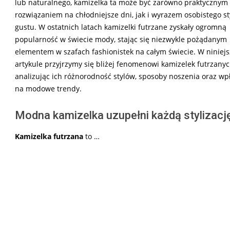
lub naturalnego, kamizelka ta może być zarówno praktycznym
rozwiązaniem na chłodniejsze dni, jak i wyrazem osobistego sty
gustu. W ostatnich latach kamizelki futrzane zyskały ogromną
popularność w świecie mody, stając się niezwykle pożądanym
elementem w szafach fashionistek na całym świecie. W niniej
artykule przyjrzymy się bliżej fenomenowi kamizelek futrzanyc
analizując ich różnorodność stylów, sposoby noszenia oraz wp
na modowe trendy.
Modna kamizelka uzupełni każdą stylizacj
Kamizelka futrzana
to …