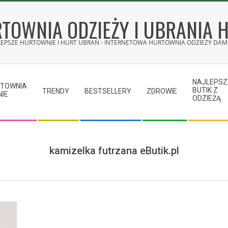
TOWNIA ODZIEŻY I UBRANIA 
LEPSZE HURTOWNIE I HURT UBRAŃ - INTERNETOWA HURTOWNIA ODZIEŻY DAMS
NAJLEPSZ
RTOWNIA
BUTIK Z
TRENDY
BESTSELLERY
ZDROWIE
NIE
ODZIEŻĄ
kamizelka futrzana eButik.pl