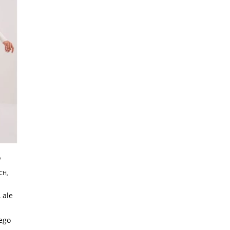
?
CH
,
 ale
nego