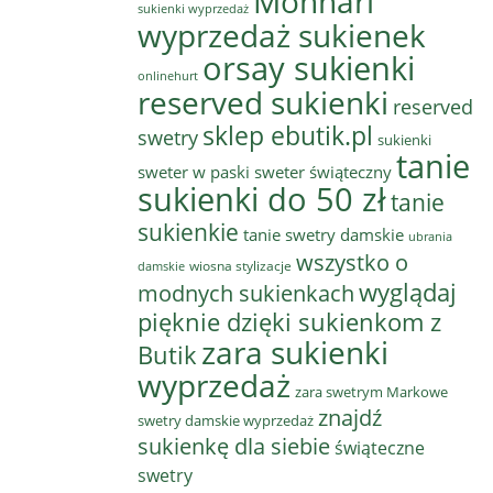
Monnari
sukienki wyprzedaż
wyprzedaż sukienek
orsay sukienki
onlinehurt
reserved sukienki
reserved
sklep ebutik.pl
swetry
sukienki
tanie
sweter w paski
sweter świąteczny
sukienki do 50 zł
tanie
sukienkie
tanie swetry damskie
ubrania
wszystko o
wiosna stylizacje
damskie
wyglądaj
modnych sukienkach
pięknie dzięki sukienkom z
zara sukienki
Butik
wyprzedaż
zara swetrym Markowe
znajdź
swetry damskie wyprzedaż
sukienkę dla siebie
świąteczne
swetry