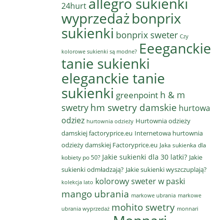
allegro sukienki
24hurt
wyprzedaż
bonprix
sukienki
bonprix sweter
Czy
Eeeganckie
kolorowe sukienki są modne?
tanie sukienki
eleganckie tanie
sukienki
h & m
greenpoint
hm swetry damskie
swetry
hurtowa
odziez
Hurtownia odzieży
hurtownia odzieży
damskiej factoryprice.eu
Internetowa hurtownia
odzieży damskiej Factoryprice.eu
Jaka sukienka dla
Jakie sukienki dla 30 latki?
Jakie
kobiety po 50?
sukienki odmładzają?
Jakie sukienki wyszczuplają?
kolorowy sweter w paski
kolekcja lato
mango ubrania
markowe ubrania
markowe
mohito swetry
ubrania wyprzedaż
monnari