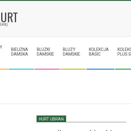
HURT
KIEJ
Y
BIELIZNA
BLUZKI
BLUZY
KOLEKCJA
KOLEK
DAMSKA
DAMSKIE
DAMSKIE
BASIC
PLUS S
HURT UBRAŃ