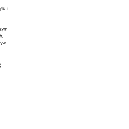
lu i
szym
h,
ływ
ę