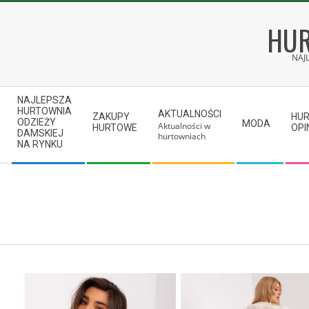
Skip
to
HUR
content
NAJ
Secondary
NAJLEPSZA
Navigation
HURTOWNIA
AKTUALNOŚCI
ZAKUPY
HU
ODZIEŻY
MODA
Aktualności w
Menu
HURTOWE
OPI
DAMSKIEJ
hurtowniach
NA RYNKU