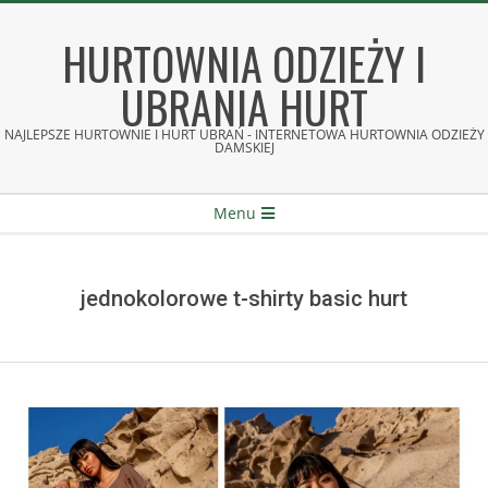
Skip
to
HURTOWNIA ODZIEŻY I
content
UBRANIA HURT
NAJLEPSZE HURTOWNIE I HURT UBRAŃ - INTERNETOWA HURTOWNIA ODZIEŻY
DAMSKIEJ
Secondary
Menu
Navigation
Menu
jednokolorowe t-shirty basic hurt