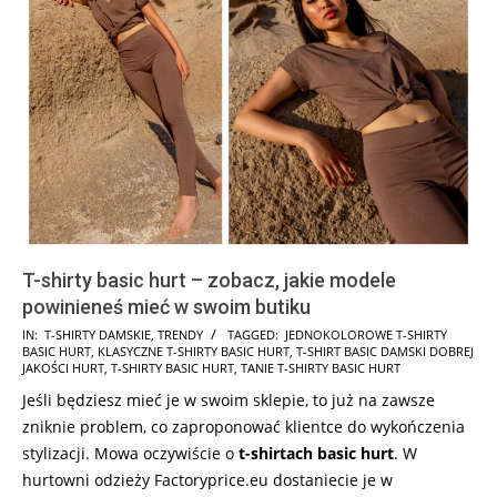
T-shirty basic hurt – zobacz, jakie modele
powinieneś mieć w swoim butiku
2022-
IN:
T-SHIRTY DAMSKIE
,
TRENDY
TAGGED:
JEDNOKOLOROWE T-SHIRTY
BASIC HURT
,
KLASYCZNE T-SHIRTY BASIC HURT
,
T-SHIRT BASIC DAMSKI DOBREJ
08-
JAKOŚCI HURT
,
T-SHIRTY BASIC HURT
,
TANIE T-SHIRTY BASIC HURT
03
Jeśli będziesz mieć je w swoim sklepie, to już na zawsze
zniknie problem, co zaproponować klientce do wykończenia
stylizacji. Mowa oczywiście o
t-shirtach basic hurt
. W
hurtowni odzieży Factoryprice.eu dostaniecie je w