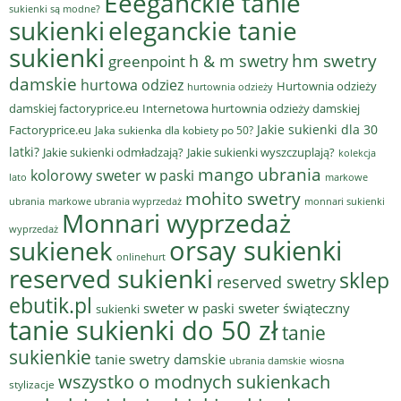
Eeeganckie tanie
sukienki są modne?
sukienki
eleganckie tanie
sukienki
hm swetry
h & m swetry
greenpoint
damskie
hurtowa odziez
Hurtownia odzieży
hurtownia odzieży
damskiej factoryprice.eu
Internetowa hurtownia odzieży damskiej
Jakie sukienki dla 30
Factoryprice.eu
Jaka sukienka dla kobiety po 50?
latki?
Jakie sukienki odmładzają?
Jakie sukienki wyszczuplają?
kolekcja
mango ubrania
kolorowy sweter w paski
lato
markowe
mohito swetry
ubrania
markowe ubrania wyprzedaż
monnari sukienki
Monnari wyprzedaż
wyprzedaż
sukienek
orsay sukienki
onlinehurt
reserved sukienki
sklep
reserved swetry
ebutik.pl
sweter w paski
sweter świąteczny
sukienki
tanie sukienki do 50 zł
tanie
sukienkie
tanie swetry damskie
wiosna
ubrania damskie
wszystko o modnych sukienkach
stylizacje