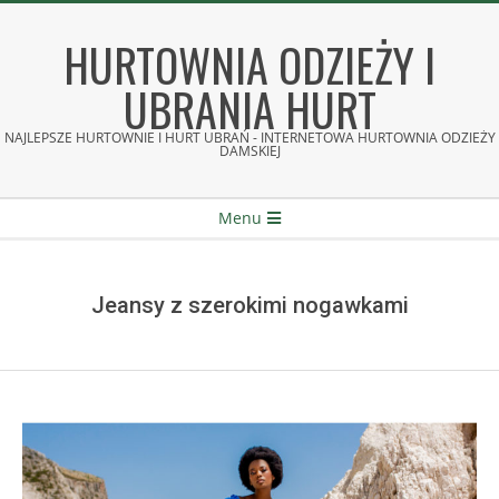
Skip
to
HURTOWNIA ODZIEŻY I
content
UBRANIA HURT
NAJLEPSZE HURTOWNIE I HURT UBRAŃ - INTERNETOWA HURTOWNIA ODZIEŻY
DAMSKIEJ
Secondary
Menu
Navigation
Menu
Jeansy z szerokimi nogawkami