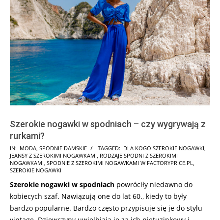
Szerokie nogawki w spodniach – czy wygrywają z
rurkami?
2021-
IN:
MODA
,
SPODNIE DAMSKIE
TAGGED:
DLA KOGO SZEROKIE NOGAWKI
,
JEANSY Z SZEROKIMI NOGAWKAMI
,
RODZAJE SPODNI Z SZEROKIMI
07-
NOGAWKAMI
,
SPODNIE Z SZEROKIMI NOGAWKAMI W FACTORYPRICE.PL
,
07
SZEROKIE NOGAWKI
Szerokie nogawki
w spodniach
powróciły niedawno do
kobiecych szaf. Nawiązują one do lat 60., kiedy to były
bardzo popularne. Bardzo często przypisuje się je do stylu
vintage. Dziewczyny uwielbiają je za ich nietuzinkowy i