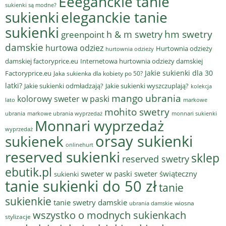
Eeeganckie tanie
sukienki są modne?
sukienki
eleganckie tanie
sukienki
hm swetry
h & m swetry
greenpoint
damskie
hurtowa odziez
Hurtownia odzieży
hurtownia odzieży
damskiej factoryprice.eu
Internetowa hurtownia odzieży damskiej
Jakie sukienki dla 30
Factoryprice.eu
Jaka sukienka dla kobiety po 50?
latki?
Jakie sukienki odmładzają?
Jakie sukienki wyszczuplają?
kolekcja
mango ubrania
kolorowy sweter w paski
lato
markowe
mohito swetry
ubrania
markowe ubrania wyprzedaż
monnari sukienki
Monnari wyprzedaż
wyprzedaż
sukienek
orsay sukienki
onlinehurt
reserved sukienki
sklep
reserved swetry
ebutik.pl
sweter w paski
sweter świąteczny
sukienki
tanie sukienki do 50 zł
tanie
sukienkie
tanie swetry damskie
wiosna
ubrania damskie
wszystko o modnych sukienkach
stylizacje