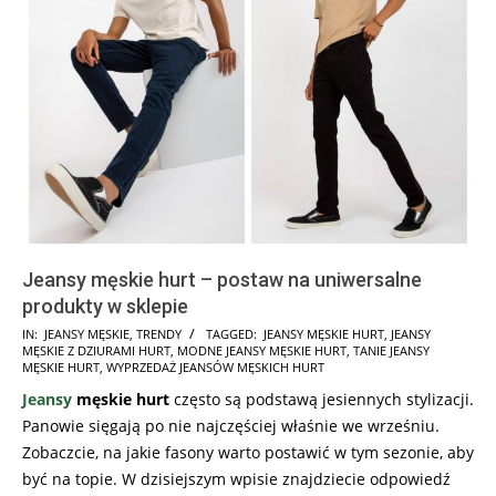
Jeansy męskie hurt – postaw na uniwersalne
produkty w sklepie
2022-
IN:
JEANSY MĘSKIE
,
TRENDY
TAGGED:
JEANSY MĘSKIE HURT
,
JEANSY
MĘSKIE Z DZIURAMI HURT
,
MODNE JEANSY MĘSKIE HURT
,
TANIE JEANSY
08-
MĘSKIE HURT
,
WYPRZEDAŻ JEANSÓW MĘSKICH HURT
11
Jeansy
męskie hurt
często są podstawą jesiennych stylizacji.
Panowie sięgają po nie najczęściej właśnie we wrześniu.
Zobaczcie, na jakie fasony warto postawić w tym sezonie, aby
być na topie. W dzisiejszym wpisie znajdziecie odpowiedź