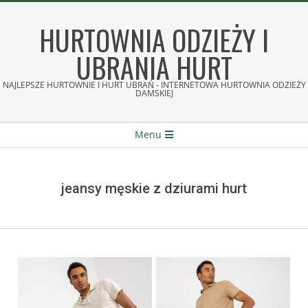
Skip
to
HURTOWNIA ODZIEŻY I
content
UBRANIA HURT
NAJLEPSZE HURTOWNIE I HURT UBRAŃ - INTERNETOWA HURTOWNIA ODZIEŻY
DAMSKIEJ
Secondary
Menu
Navigation
Menu
jeansy męskie z dziurami hurt