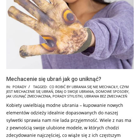
Mechacenie się ubrań jak go uniknąć?
2025-
IN:
PORADY
TAGGED:
CO ROBIĆ BY UBRANIA SIĘ NIE MECHACIŁY
,
CZYM
JEST MECHACENIE SIĘ UBRAŃ
,
DBAJ O SWOJE UBRANIA
,
DOMOWE SPOSOBY
,
07-
JAK USUNĄĆ ZMECHACENIA
,
PORADY STYLISTKI
,
UBRANIA BEZ ZMECHACEŃ
10
Kobiety uwielbiają modne ubrania – kupowanie nowych
elementów odzieży idealnie dopasowanych do naszej
sylwetki sprawia nam nie lada przyjemność. Wiele z nas ma
z pewnością swoje ulubione modele, w których chodzi
zdecydowanie najczęściej, co wiąże się z ich częstszym