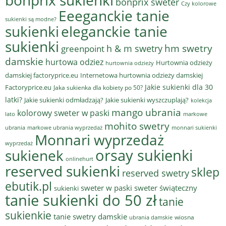
bonprix sweter
Czy kolorowe
Eeeganckie tanie
sukienki są modne?
sukienki
eleganckie tanie
sukienki
hm swetry
h & m swetry
greenpoint
damskie
hurtowa odziez
Hurtownia odzieży
hurtownia odzieży
damskiej factoryprice.eu
Internetowa hurtownia odzieży damskiej
Jakie sukienki dla 30
Factoryprice.eu
Jaka sukienka dla kobiety po 50?
latki?
Jakie sukienki odmładzają?
Jakie sukienki wyszczuplają?
kolekcja
mango ubrania
kolorowy sweter w paski
lato
markowe
mohito swetry
ubrania
markowe ubrania wyprzedaż
monnari sukienki
Monnari wyprzedaż
wyprzedaż
sukienek
orsay sukienki
onlinehurt
reserved sukienki
sklep
reserved swetry
ebutik.pl
sweter w paski
sweter świąteczny
sukienki
tanie sukienki do 50 zł
tanie
sukienkie
tanie swetry damskie
wiosna
ubrania damskie