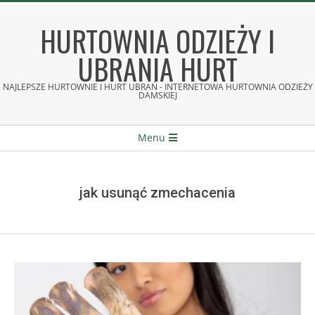
Skip
to
HURTOWNIA ODZIEŻY I
content
UBRANIA HURT
NAJLEPSZE HURTOWNIE I HURT UBRAŃ - INTERNETOWA HURTOWNIA ODZIEŻY
DAMSKIEJ
Secondary
Menu
Navigation
Menu
jak usunąć zmechacenia