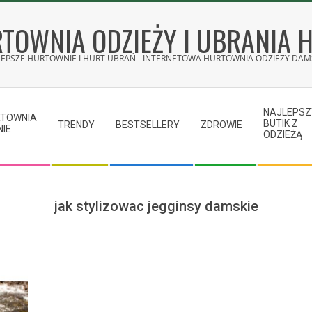
TOWNIA ODZIEŻY I UBRANIA 
LEPSZE HURTOWNIE I HURT UBRAŃ - INTERNETOWA HURTOWNIA ODZIEŻY DAMS
NAJLEPSZ
RTOWNIA
BUTIK Z
TRENDY
BESTSELLERY
ZDROWIE
NIE
ODZIEŻĄ
jak stylizowac jegginsy damskie