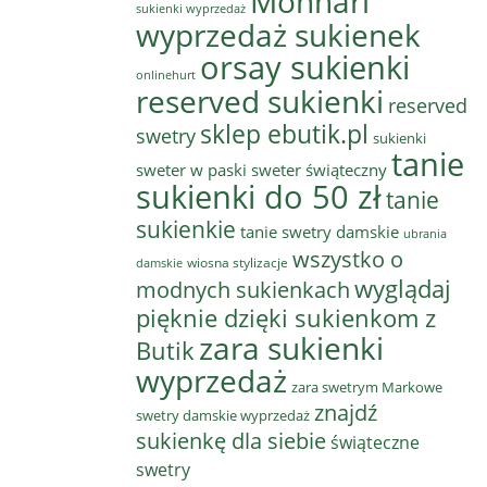
Monnari
sukienki wyprzedaż
wyprzedaż sukienek
orsay sukienki
onlinehurt
reserved sukienki
reserved
sklep ebutik.pl
swetry
sukienki
tanie
sweter w paski
sweter świąteczny
sukienki do 50 zł
tanie
sukienkie
tanie swetry damskie
ubrania
wszystko o
wiosna stylizacje
damskie
wyglądaj
modnych sukienkach
pięknie dzięki sukienkom z
zara sukienki
Butik
wyprzedaż
zara swetrym Markowe
znajdź
swetry damskie wyprzedaż
sukienkę dla siebie
świąteczne
swetry