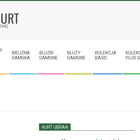
HURT
KIEJ
Y
BIELIZNA
BLUZKI
BLUZY
KOLEKCJA
KOLEK
DAMSKA
DAMSKIE
DAMSKIE
BASIC
PLUS S
HURT UBRAŃ