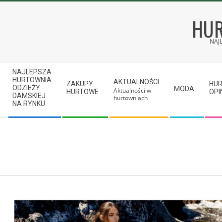
Skip
to
HUR
content
NAJ
Secondary
NAJLEPSZA
Navigation
HURTOWNIA
AKTUALNOŚCI
ZAKUPY
HU
ODZIEŻY
MODA
Aktualności w
Menu
HURTOWE
OPI
DAMSKIEJ
hurtowniach
NA RYNKU