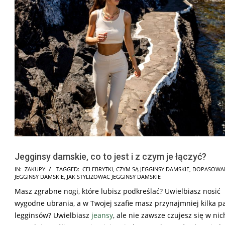
Jegginsy damskie, co to jest i z czym je łączyć?
2025-
IN:
ZAKUPY
TAGGED:
CELEBRYTKI
,
CZYM SĄ JEGGINSY DAMSKIE
,
DOPASOWA
JEGGINSY DAMSKIE
,
JAK STYLIZOWAC JEGGINSY DAMSKIE
07-
Masz zgrabne nogi, które lubisz podkreślać? Uwielbiasz nosić
13
wygodne ubrania, a w Twojej szafie masz przynajmniej kilka p
legginsów? Uwielbiasz
jeansy
, ale nie zawsze czujesz się w nic