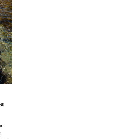
NE
ar
h