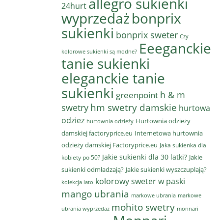
allegro sukienki
24hurt
wyprzedaż
bonprix
sukienki
bonprix sweter
Czy
Eeeganckie
kolorowe sukienki są modne?
tanie sukienki
eleganckie tanie
sukienki
h & m
greenpoint
hm swetry damskie
swetry
hurtowa
odziez
Hurtownia odzieży
hurtownia odzieży
damskiej factoryprice.eu
Internetowa hurtownia
odzieży damskiej Factoryprice.eu
Jaka sukienka dla
Jakie sukienki dla 30 latki?
Jakie
kobiety po 50?
sukienki odmładzają?
Jakie sukienki wyszczuplają?
kolorowy sweter w paski
kolekcja lato
mango ubrania
markowe ubrania
markowe
mohito swetry
ubrania wyprzedaż
monnari