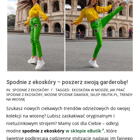
Spodnie z ekoskóry – poszerz swoją garderobę!
2025-
IN:
SPODNIE Z EKOSKÓRY
TAGGED:
EKOSKÓRA W MODZIE
,
JAK PRAĆ
SPODNIE Z EKOSKÓRY
,
MODNE SPODNIE DAMSKIE
,
SKLEP EBUTIK.PL
,
TRENDY
08-
NA WIOSNĘ
21
Szukasz nowych ciekawych trendów odzieżowych do swojej
kolekcji na wiosnę? Lubisz zaskakiwać oryginalnym i
nietuzinkowym strojem? Mamy coś dla Ciebie – odkryj
modne
spodnie z ekoskóry
w sklepie eButik
, które
świetnie podkręcają codzienne stylizacje nadając im fajnego