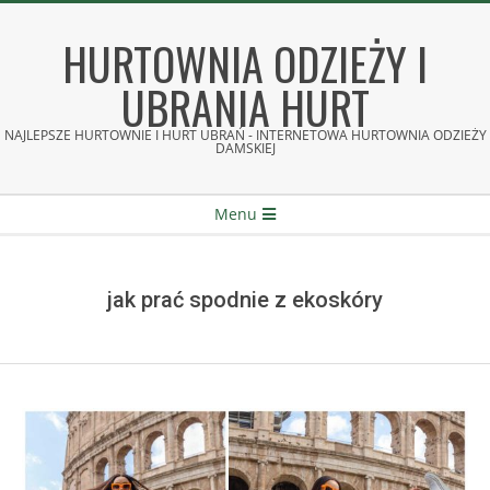
Skip
to
HURTOWNIA ODZIEŻY I
content
UBRANIA HURT
NAJLEPSZE HURTOWNIE I HURT UBRAŃ - INTERNETOWA HURTOWNIA ODZIEŻY
DAMSKIEJ
Secondary
Menu
Navigation
Menu
jak prać spodnie z ekoskóry