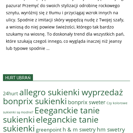
pazura! Przemyć do swoich stylizacji odrobinę rockowego
sznytu, wyróżnij się z tłumu i przyciągaj wzrok innych na
ulicy. Spodnie z imitacji skóry wypędzą nudę z Twojej szafy,
a wniosą do niej powiew świeżości, którego tak bardzo
szukamy na wiosnę. To doskonały trend dla wszystkich pań,
które szukają czegoś innego, co wygląda inaczej niż jeansy
lub typowe spodnie …
HURT UBRAŃ
allegro sukienki wyprzedaż
24hurt
bonprix sukienki
bonprix sweter
Czy kolorowe
Eeeganckie tanie
sukienki są modne?
sukienki
eleganckie tanie
sukienki
hm swetry
h & m swetry
greenpoint