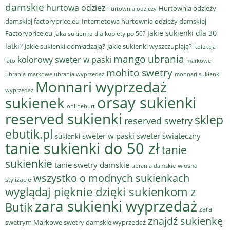
damskie
hurtowa odziez
Hurtownia odzieży
hurtownia odzieży
damskiej factoryprice.eu
Internetowa hurtownia odzieży damskiej
Jakie sukienki dla 30
Factoryprice.eu
Jaka sukienka dla kobiety po 50?
latki?
Jakie sukienki odmładzają?
Jakie sukienki wyszczuplają?
kolekcja
mango ubrania
kolorowy sweter w paski
lato
markowe
mohito swetry
ubrania
markowe ubrania wyprzedaż
monnari sukienki
Monnari wyprzedaż
wyprzedaż
sukienek
orsay sukienki
onlinehurt
reserved sukienki
sklep
reserved swetry
ebutik.pl
sweter w paski
sweter świąteczny
sukienki
tanie sukienki do 50 zł
tanie
sukienkie
tanie swetry damskie
wiosna
ubrania damskie
wszystko o modnych sukienkach
stylizacje
wyglądaj pięknie dzięki sukienkom z
zara sukienki wyprzedaż
Butik
zara
znajdź sukienkę
swetrym Markowe swetry damskie wyprzedaż