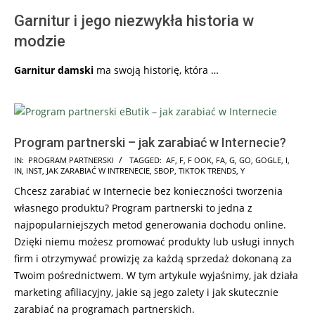
Garnitur i jego niezwykła historia w
modzie
Garnitur damski
ma swoją historię, która …
Program partnerski – jak zarabiać w Internecie?
2025-
IN:
PROGRAM PARTNERSKI
TAGGED:
AF
,
F
,
F OOK
,
FA
,
G
,
GO
,
GOGLE
,
I
,
IN
,
INST
,
JAK ZARABIAĆ W INTRENECIE
,
SBOP
,
TIKTOK TRENDS
,
Y
03-
Chcesz zarabiać w Internecie bez konieczności tworzenia
01
własnego produktu? Program partnerski to jedna z
najpopularniejszych metod generowania dochodu online.
Dzięki niemu możesz promować produkty lub usługi innych
firm i otrzymywać prowizję za każdą sprzedaż dokonaną za
Twoim pośrednictwem. W tym artykule wyjaśnimy, jak działa
marketing afiliacyjny, jakie są jego zalety i jak skutecznie
zarabiać na programach partnerskich.