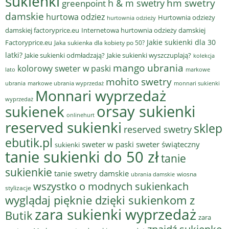
sukienki
hm swetry
h & m swetry
greenpoint
damskie
hurtowa odziez
Hurtownia odzieży
hurtownia odzieży
damskiej factoryprice.eu
Internetowa hurtownia odzieży damskiej
Jakie sukienki dla 30
Factoryprice.eu
Jaka sukienka dla kobiety po 50?
latki?
Jakie sukienki odmładzają?
Jakie sukienki wyszczuplają?
kolekcja
mango ubrania
kolorowy sweter w paski
lato
markowe
mohito swetry
ubrania
markowe ubrania wyprzedaż
monnari sukienki
Monnari wyprzedaż
wyprzedaż
sukienek
orsay sukienki
onlinehurt
reserved sukienki
sklep
reserved swetry
ebutik.pl
sweter w paski
sweter świąteczny
sukienki
tanie sukienki do 50 zł
tanie
sukienkie
tanie swetry damskie
wiosna
ubrania damskie
wszystko o modnych sukienkach
stylizacje
wyglądaj pięknie dzięki sukienkom z
zara sukienki wyprzedaż
Butik
zara