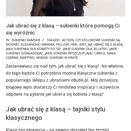
Jak ubrać się z klasą – sukienki które pomogą Ci
się wyróżnić
2025-
IN:
SUKIENKI DAMSKIE
TAGGED:
ACTION
,
CZY KOLOROWE SUKIENKI SĄ
MODNE?
,
ELEGANCKIE UBRANIA
,
FELLOW
,
HMS
,
INST
,
JAK UBRAĆ SIĘ Z KLASĄ
,
10-
JAKA SUKIENKA DLA KOBIETY PO 50?
,
JAKIE SUKIENKI DLA 30 LATKI?
,
JAKIE
21
SUKIENKI ODMŁADZAJĄ?
,
JAKIE SUKIENKI WYSZCZUPLAJĄ?
,
LIBRUS
,
MAŁA
CZARNA
,
MAPPING
,
MSNGR
,
SUKIENKI W KRATĘ
Zastanawiasz się nad tym, jak ubrać się z klasą? No właśnie,
do tego będzie Ci potrzebna modna klasyczna sukienka z
popularnego sklepu z ubraniami eButik.pl. Mój dzisiejszy
blogowy wpis dostarczy Ci mnóstwa inspiracji i oczywiście
odpowie na pytanie jak ubiera się kobieta z klasą?
Jak ubrać się z klasą – tajniki stylu
klasycznego
Klasyczna elegancja – na pewno słyszałaś ten termin