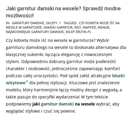
Jaki garnitur damski na wesele? Sprawdź modne
możliwości!
2025-
IN:
GARNITURY DAMSKIE
,
SKLEPY
TAGGED:
CZY KOBIETA MOŻE IŚĆ NA
WESELE W GARNITURZE
,
DAMSKI GARNITUR
,
INST
,
MAPPED
,
MSNGR
,
09-
NAJMODNIEJSZE GARNITURY DAMSKIE
,
SKLEP EBUTIK.PL
10
Czy kobieta może iść na wesele w garniturze? Wybór
garnituru damskiego na wesele to doskonała alternatywa dla
klasycznej sukienki, łącząca elegancję z nowoczesnym
stylem. Odpowiednio dobrany garnitur może podkreślić
charakter i osobowość, jednocześnie zapewniając komfort
podczas całej uroczystości. Pod spód załóż atrakcyjne
bluzki
wizytowe
dla pełnej stylizacji. Kluczowe jest znalezienie
modelu, który harmonijnie łączy modny design z wygodą, a
także pasuje do specyfiki wydarzenia! W tym tekście
podpowiemy
jaki
garnitur damski
na wesele
wybrać, aby
wyglądać stylowo i czuć się pewnie.