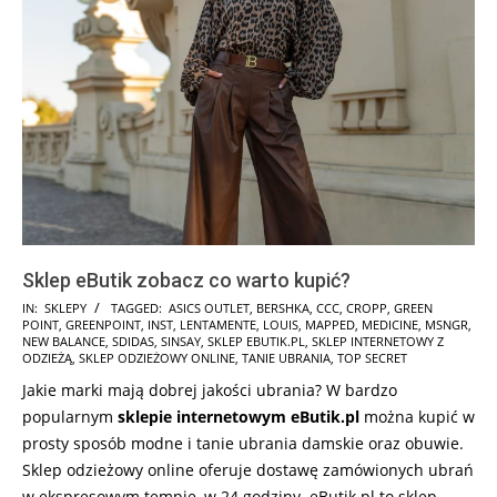
Sklep eButik zobacz co warto kupić?
2025-
IN:
SKLEPY
TAGGED:
ASICS OUTLET
,
BERSHKA
,
CCC
,
CROPP
,
GREEN
POINT
,
GREENPOINT
,
INST
,
LENTAMENTE
,
LOUIS
,
MAPPED
,
MEDICINE
,
MSNGR
,
12-
NEW BALANCE
,
SDIDAS
,
SINSAY
,
SKLEP EBUTIK.PL
,
SKLEP INTERNETOWY Z
07
ODZIEŻĄ
,
SKLEP ODZIEŻOWY ONLINE
,
TANIE UBRANIA
,
TOP SECRET
Jakie marki mają dobrej jakości ubrania? W bardzo
popularnym
sklepie internetowym eButik.pl
można kupić w
prosty sposób modne i tanie ubrania damskie oraz obuwie.
Sklep odzieżowy online oferuje dostawę zamówionych ubrań
w ekspresowym tempie, w 24 godziny. eButik.pl to sklep