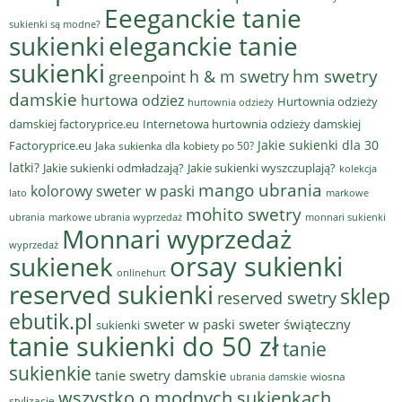
Eeeganckie tanie
sukienki są modne?
sukienki
eleganckie tanie
sukienki
hm swetry
h & m swetry
greenpoint
damskie
hurtowa odziez
Hurtownia odzieży
hurtownia odzieży
damskiej factoryprice.eu
Internetowa hurtownia odzieży damskiej
Jakie sukienki dla 30
Factoryprice.eu
Jaka sukienka dla kobiety po 50?
latki?
Jakie sukienki odmładzają?
Jakie sukienki wyszczuplają?
kolekcja
mango ubrania
kolorowy sweter w paski
lato
markowe
mohito swetry
ubrania
markowe ubrania wyprzedaż
monnari sukienki
Monnari wyprzedaż
wyprzedaż
sukienek
orsay sukienki
onlinehurt
reserved sukienki
sklep
reserved swetry
ebutik.pl
sweter w paski
sweter świąteczny
sukienki
tanie sukienki do 50 zł
tanie
sukienkie
tanie swetry damskie
wiosna
ubrania damskie
wszystko o modnych sukienkach
stylizacje