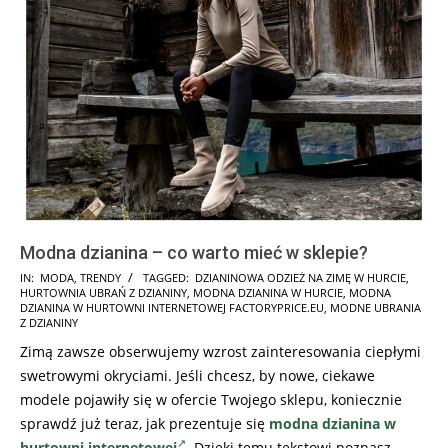
Modna dzianina – co warto mieć w sklepie?
2022-
IN:
MODA
,
TRENDY
TAGGED:
DZIANINOWA ODZIEŻ NA ZIMĘ W HURCIE
,
HURTOWNIA UBRAŃ Z DZIANINY
,
MODNA DZIANINA W HURCIE
,
MODNA
10-
DZIANINA W HURTOWNI INTERNETOWEJ FACTORYPRICE.EU
,
MODNE UBRANIA
13
Z DZIANINY
Zimą zawsze obserwujemy wzrost zainteresowania ciepłymi
swetrowymi okryciami. Jeśli chcesz, by nowe, ciekawe
modele pojawiły się w ofercie Twojego sklepu, koniecznie
sprawdź już teraz, jak prezentuje się
modna dzianina w
hurtowni internetowej
. Dzięki temu tekstowi poznasz