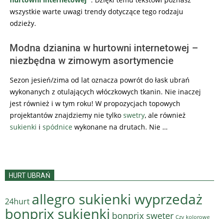
wszystkie warte uwagi trendy dotyczące tego rodzaju
odzieży.
Modna dzianina w hurtowni internetowej –
niezbędna w zimowym asortymencie
Sezon jesień/zima od lat oznacza powrót do łask ubrań
wykonanych z otulających włóczkowych tkanin. Nie inaczej
jest również i w tym roku! W propozycjach topowych
projektantów znajdziemy nie tylko
swetry
, ale również
sukienki
i
spódnice
wykonane na drutach. Nie …
HURT UBRAŃ
allegro sukienki wyprzedaż
24hurt
bonprix sukienki
bonprix sweter
Czy kolorowe