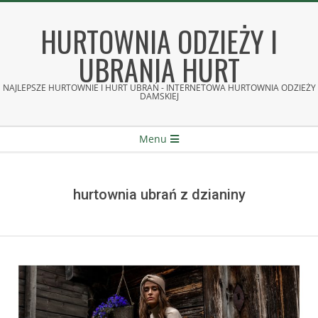
Skip
to
HURTOWNIA ODZIEŻY I
content
UBRANIA HURT
NAJLEPSZE HURTOWNIE I HURT UBRAŃ - INTERNETOWA HURTOWNIA ODZIEŻY
DAMSKIEJ
Secondary
Menu
Navigation
Menu
hurtownia ubrań z dzianiny