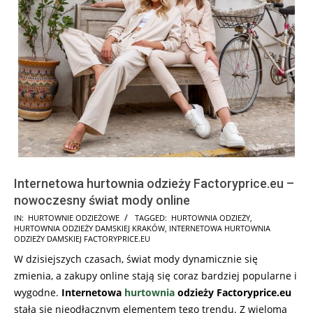
Internetowa hurtownia odzieży Factoryprice.eu –
nowoczesny świat mody online
2026-
IN:
HURTOWNIE ODZIEŻOWE
TAGGED:
HURTOWNIA ODZIEŻY
,
HURTOWNIA ODZIEŻY DAMSKIEJ KRAKÓW
,
INTERNETOWA HURTOWNIA
02-
ODZIEŻY DAMSKIEJ FACTORYPRICE.EU
08
W dzisiejszych czasach, świat mody dynamicznie się
zmienia, a zakupy online stają się coraz bardziej popularne i
wygodne.
Internetowa
hurtownia
odzieży Factoryprice.eu
stała się nieodłącznym elementem tego trendu. Z wieloma