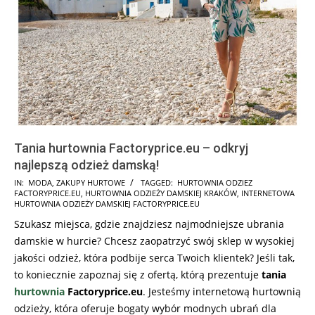
Tania hurtownia Factoryprice.eu – odkryj
najlepszą odzież damską!
2023-
IN:
MODA
,
ZAKUPY HURTOWE
TAGGED:
HURTOWNIA ODZIEZ
FACTORYPRICE.EU
,
HURTOWNIA ODZIEŻY DAMSKIEJ KRAKÓW
,
INTERNETOWA
07-
HURTOWNIA ODZIEŻY DAMSKIEJ FACTORYPRICE.EU
31
Szukasz miejsca, gdzie znajdziesz najmodniejsze ubrania
damskie w hurcie? Chcesz zaopatrzyć swój sklep w wysokiej
jakości odzież, która podbije serca Twoich klientek? Jeśli tak,
to koniecznie zapoznaj się z ofertą, którą prezentuje
tania
hurtownia
Factoryprice.eu
. Jesteśmy internetową hurtownią
odzieży, która oferuje bogaty wybór modnych ubrań dla