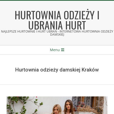
Skip
to
HURTOWNIA ODZIEŻY I
content
UBRANIA HURT
NAJLEPSZE HURTOWNIE I HURT UBRAŃ - INTERNETOWA HURTOWNIA ODZIEŻY
DAMSKIEJ
Secondary
Menu
Navigation
Menu
Hurtownia odzieży damskiej Kraków