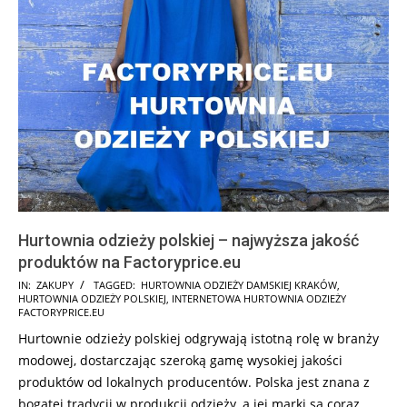
Hurtownia odzieży polskiej – najwyższa jakość
produktów na Factoryprice.eu
2025-
IN:
ZAKUPY
TAGGED:
HURTOWNIA ODZIEŻY DAMSKIEJ KRAKÓW
,
HURTOWNIA ODZIEŻY POLSKIEJ
,
INTERNETOWA HURTOWNIA ODZIEŻY
08-
FACTORYPRICE.EU
04
Hurtownie odzieży polskiej odgrywają istotną rolę w branży
modowej, dostarczając szeroką gamę wysokiej jakości
produktów od lokalnych producentów. Polska jest znana z
bogatej tradycji w produkcji odzieży, a jej marki są coraz