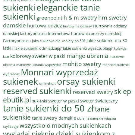
sukienki
eleganckie tanie
sukienki
hm swetry
h & m swetry
greenpoint
damskie
hurtowa odziez
Hurtownia odzieży
hurtownia odzieży
damskiej factoryprice.eu
Internetowa hurtownia odzieży damskiej
Jakie sukienki dla 30
Factoryprice.eu
Jaka sukienka dla kobiety po 50?
latki?
Jakie sukienki odmładzają?
Jakie sukienki wyszczuplają?
kolekcja
mango ubrania
kolorowy sweter w paski
lato
markowe
mohito swetry
ubrania
markowe ubrania wyprzedaż
monnari sukienki
Monnari wyprzedaż
wyprzedaż
sukienek
orsay sukienki
onlinehurt
reserved sukienki
sklep
reserved swetry
ebutik.pl
sweter w paski
sweter świąteczny
sukienki
tanie sukienki do 50 zł
tanie
sukienkie
tanie swetry damskie
wiosna
ubrania damskie
wszystko o modnych sukienkach
stylizacje
wyglądaj pięknie dzięki sukienkom z