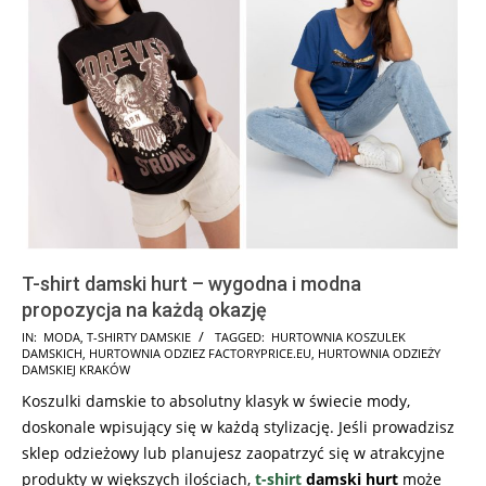
T-shirt damski hurt – wygodna i modna
propozycja na każdą okazję
2023-
IN:
MODA
,
T-SHIRTY DAMSKIE
TAGGED:
HURTOWNIA KOSZULEK
DAMSKICH
,
HURTOWNIA ODZIEZ FACTORYPRICE.EU
,
HURTOWNIA ODZIEŻY
08-
DAMSKIEJ KRAKÓW
16
Koszulki damskie to absolutny klasyk w świecie mody,
doskonale wpisujący się w każdą stylizację. Jeśli prowadzisz
sklep odzieżowy lub planujesz zaopatrzyć się w atrakcyjne
produkty w większych ilościach,
t-shirt
damski hurt
może