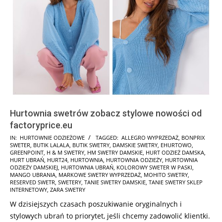
Hurtownia swetrów zobacz stylowe nowości od
factoryprice.eu
2026-
IN:
HURTOWNIE ODZIEŻOWE
TAGGED:
ALLEGRO WYPRZEDAŻ
,
BONPRIX
SWETER
,
BUTIK LALALA
,
BUTIK SWETRY
,
DAMSKIE SWETRY
,
EHURTOWO
,
01-
GREENPOINT
,
H & M SWETRY
,
HM SWETRY DAMSKIE
,
HURT ODZIEŻ DAMSKA
,
28
HURT UBRAŃ
,
HURT24
,
HURTOWNIA
,
HURTOWNIA ODZIEŻY
,
HURTOWNIA
ODZIEŻY DAMSKIEJ
,
HURTOWNIA UBRAŃ
,
KOLOROWY SWETER W PASKI
,
MANGO UBRANIA
,
MARKOWE SWETRY WYPRZEDAŻ
,
MOHITO SWETRY
,
RESERVED SWETR
,
SWETERY
,
TANIE SWETRY DAMSKIE
,
TANIE SWETRY SKLEP
INTERNETOWY
,
ZARA SWETRY
W dzisiejszych czasach poszukiwanie oryginalnych i
stylowych ubrań to priorytet, jeśli chcemy zadowolić klientki.