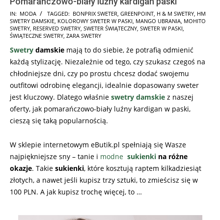
Pomarańczowo-biały luźny kardigan paski
2025-
IN:
MODA
TAGGED:
BONPRIX SWETER
,
GREENPOINT
,
H & M SWETRY
,
HM
SWETRY DAMSKIE
,
KOLOROWY SWETER W PASKI
,
MANGO UBRANIA
,
MOHITO
11-
SWETRY
,
RESERVED SWETRY
,
SWETER ŚWIĄTECZNY
,
SWETER W PASKI
,
20
ŚWIĄTECZNE SWETRY
,
ZARA SWETRY
Swetry
damskie
mają to do siebie, że potrafią odmienić
każdą stylizację. Niezależnie od tego, czy szukasz czegoś na
chłodniejsze dni, czy po prostu chcesz dodać swojemu
outfitowi odrobinę elegancji, idealnie dopasowany sweter
jest kluczowy. Dlatego właśnie
swetry damskie
z naszej
oferty, jak pomarańczowo-biały luźny kardigan w paski,
cieszą się taką popularnością.
W sklepie internetowym eButik.pl spełniają się Wasze
najpiękniejsze sny – tanie i
modne
sukienki
na różne
okazje
. Takie
sukienki
, które kosztują raptem kilkadziesiąt
złotych, a nawet jeśli kupisz trzy sztuki, to zmieścisz się w
100 PLN. A jak kupisz trochę więcej, to …