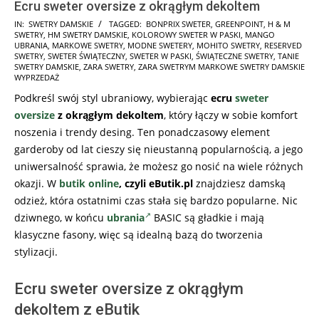
Ecru sweter oversize z okrągłym dekoltem
2025-
IN:
SWETRY DAMSKIE
TAGGED:
BONPRIX SWETER
,
GREENPOINT
,
H & M
SWETRY
,
HM SWETRY DAMSKIE
,
KOLOROWY SWETER W PASKI
,
MANGO
11-
UBRANIA
,
MARKOWE SWETRY
,
MODNE SWETERY
,
MOHITO SWETRY
,
RESERVED
17
SWETRY
,
SWETER ŚWIĄTECZNY
,
SWETER W PASKI
,
ŚWIĄTECZNE SWETRY
,
TANIE
SWETRY DAMSKIE
,
ZARA SWETRY
,
ZARA SWETRYM MARKOWE SWETRY DAMSKIE
WYPRZEDAŻ
Podkreśl swój styl ubraniowy, wybierając
ecru
sweter
oversize
z okrągłym dekoltem
, który łączy w sobie komfort
noszenia i trendy desing. Ten ponadczasowy element
garderoby od lat cieszy się nieustanną popularnością, a jego
uniwersalność sprawia, że możesz go nosić na wiele różnych
okazji. W
butik online
, czyli eButik.pl
znajdziesz damską
odzież, która ostatnimi czas stała się bardzo popularne. Nic
dziwnego, w końcu
ubrania
BASIC są gładkie i mają
klasyczne fasony, więc są idealną bazą do tworzenia
stylizacji.
Ecru sweter oversize z okrągłym
dekoltem z eButik