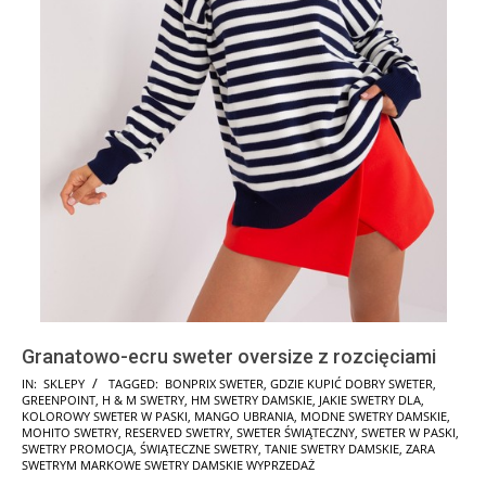
Granatowo-ecru sweter oversize z rozcięciami
2025-
IN:
SKLEPY
TAGGED:
BONPRIX SWETER
,
GDZIE KUPIĆ DOBRY SWETER
,
GREENPOINT
,
H & M SWETRY
,
HM SWETRY DAMSKIE
,
JAKIE SWETRY DLA
,
11-
KOLOROWY SWETER W PASKI
,
MANGO UBRANIA
,
MODNE SWETRY DAMSKIE
,
10
MOHITO SWETRY
,
RESERVED SWETRY
,
SWETER ŚWIĄTECZNY
,
SWETER W PASKI
,
SWETRY PROMOCJA
,
ŚWIĄTECZNE SWETRY
,
TANIE SWETRY DAMSKIE
,
ZARA
SWETRYM MARKOWE SWETRY DAMSKIE WYPRZEDAŻ