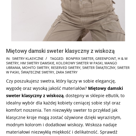
Miętowy damski sweter klasyczny z wiskozą
2025-
IN:
SWETRY KLASYCZNE
TAGGED:
BONPRIX SWETER
,
GREENPOINT
,
H & M
SWETRY
,
HM SWETRY DAMSKIE
,
KOLOROWY SWETER W PASKI
,
MANGO
11-
UBRANIA
,
MOHITO SWETRY
,
RESERVED SWETRY
,
SWETER ŚWIĄTECZNY
,
SWETER
20
W PASKI
,
ŚWIĄTECZNE SWETRY
,
ZARA SWETRY
Czy poszukujesz swetra, który łączy w sobie elegancję,
wygodę oraz wysoką jakość materiałów?
Miętowy damski
sweter klasyczny z wiskozą
, dostępny w sklepie eButik, to
idealny wybór dla każdej kobiety ceniącej sobie styl oraz
komfort noszenia. Ten niezwykły sweter to przykład jak
klasyczne kroje mogą zostać ożywione dzięki wyrazistym,
modnym kolorom i dodatkowi wiskozy. Wiskoza nadaje
materiałowi niezwykłą miękkość i delikatność. Sprawdź