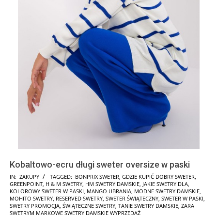
Kobaltowo-ecru długi sweter oversize w paski
2025-
IN:
ZAKUPY
TAGGED:
BONPRIX SWETER
,
GDZIE KUPIĆ DOBRY SWETER
,
GREENPOINT
,
H & M SWETRY
,
HM SWETRY DAMSKIE
,
JAKIE SWETRY DLA
,
11-
KOLOROWY SWETER W PASKI
,
MANGO UBRANIA
,
MODNE SWETRY DAMSKIE
,
07
MOHITO SWETRY
,
RESERVED SWETRY
,
SWETER ŚWIĄTECZNY
,
SWETER W PASKI
,
SWETRY PROMOCJA
,
ŚWIĄTECZNE SWETRY
,
TANIE SWETRY DAMSKIE
,
ZARA
SWETRYM MARKOWE SWETRY DAMSKIE WYPRZEDAŻ