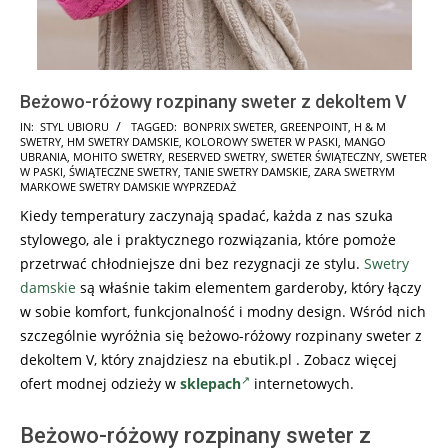
Beżowo-różowy rozpinany sweter z dekoltem V
2025-
IN:
STYL UBIORU
TAGGED:
BONPRIX SWETER
,
GREENPOINT
,
H & M
SWETRY
,
HM SWETRY DAMSKIE
,
KOLOROWY SWETER W PASKI
,
MANGO
11-
UBRANIA
,
MOHITO SWETRY
,
RESERVED SWETRY
,
SWETER ŚWIĄTECZNY
,
SWETER
06
W PASKI
,
ŚWIĄTECZNE SWETRY
,
TANIE SWETRY DAMSKIE
,
ZARA SWETRYM
MARKOWE SWETRY DAMSKIE WYPRZEDAŻ
Kiedy temperatury zaczynają spadać, każda z nas szuka
stylowego, ale i praktycznego rozwiązania, które pomoże
przetrwać chłodniejsze dni bez rezygnacji ze stylu.
Swetry
damskie
są właśnie takim elementem garderoby, który łączy
w sobie komfort, funkcjonalność i modny design. Wśród nich
szczególnie wyróżnia się beżowo-różowy rozpinany sweter z
dekoltem V, który znajdziesz na ebutik.pl . Zobacz więcej
ofert modnej odzieży w
sklepach
internetowych.
Beżowo-różowy rozpinany sweter z