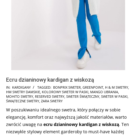
Ecru dzianinowy kardigan z wiskozą
2025-
IN:
KARDIGANY
TAGGED:
BONPRIX SWETER
,
GREENPOINT
,
H & M SWETRY
,
HM SWETRY DAMSKIE
,
KOLOROWY SWETER W PASKI
,
MANGO UBRANIA
,
11-
MOHITO SWETRY
,
RESERVED SWETRY
,
SWETER ŚWIĄTECZNY
,
SWETER W PASKI
,
20
ŚWIĄTECZNE SWETRY
,
ZARA SWETRY
W poszukiwaniu idealnego swetra, który połączy w sobie
elegancję, komfort oraz najwyższą jakość materiałów, warto
zwrócić uwagę na
ecru dzianinowy kardigan z wiskozą
. Ten
niezwykle stylowy element garderoby to must-have każdej