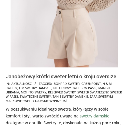
Janobeżowy krótki sweter letni o kroju oversize
2025-
IN:
AKTUALNOŚCI
TAGGED:
BONPRIX SWETER
,
GREENPOINT
,
H & M
SWETRY
,
HM SWETRY DAMSKIE
,
KOLOROWY SWETER W PASKI
,
MANGO
11-
UBRANIA
,
MOHITO SWETRY
,
RESERVED SWETRY
,
SWETER ŚWIĄTECZNY
,
SWETER
16
W PASKI
,
ŚWIĄTECZNE SWETRY
,
TANIE SWETRY DAMSKIE
,
ZARA SWETRYM
MARKOWE SWETRY DAMSKIE WYPRZEDAŻ
W poszukiwaniu idealnego swetra, który łączy w sobie
komfort i styl, warto zwrócić uwagę na
swetry damskie
dostępne w ebutik. Swetry te, doskonałe na każdą porę roku,