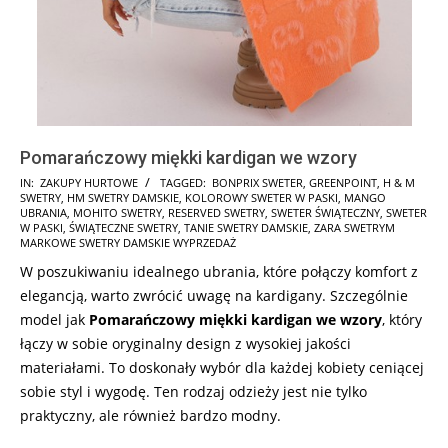
Pomarańczowy miękki kardigan we wzory
2025-
IN:
ZAKUPY HURTOWE
TAGGED:
BONPRIX SWETER
,
GREENPOINT
,
H & M
SWETRY
,
HM SWETRY DAMSKIE
,
KOLOROWY SWETER W PASKI
,
MANGO
11-
UBRANIA
,
MOHITO SWETRY
,
RESERVED SWETRY
,
SWETER ŚWIĄTECZNY
,
SWETER
17
W PASKI
,
ŚWIĄTECZNE SWETRY
,
TANIE SWETRY DAMSKIE
,
ZARA SWETRYM
MARKOWE SWETRY DAMSKIE WYPRZEDAŻ
W poszukiwaniu idealnego ubrania, które połączy komfort z
elegancją, warto zwrócić uwagę na kardigany. Szczególnie
model jak
Pomarańczowy miękki kardigan we wzory
, który
łączy w sobie oryginalny design z wysokiej jakości
materiałami. To doskonały wybór dla każdej kobiety ceniącej
sobie styl i wygodę. Ten rodzaj odzieży jest nie tylko
praktyczny, ale również bardzo modny.