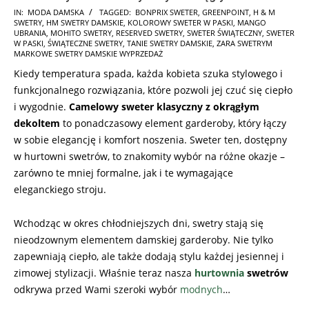
2025-
IN:
MODA DAMSKA
TAGGED:
BONPRIX SWETER
,
GREENPOINT
,
H & M
SWETRY
,
HM SWETRY DAMSKIE
,
KOLOROWY SWETER W PASKI
,
MANGO
11-
UBRANIA
,
MOHITO SWETRY
,
RESERVED SWETRY
,
SWETER ŚWIĄTECZNY
,
SWETER
07
W PASKI
,
ŚWIĄTECZNE SWETRY
,
TANIE SWETRY DAMSKIE
,
ZARA SWETRYM
MARKOWE SWETRY DAMSKIE WYPRZEDAŻ
Kiedy temperatura spada, każda kobieta szuka stylowego i
funkcjonalnego rozwiązania, które pozwoli jej czuć się ciepło
i wygodnie.
Camelowy sweter klasyczny z okrągłym
dekoltem
to ponadczasowy element garderoby, który łączy
w sobie elegancję i komfort noszenia. Sweter ten, dostępny
w hurtowni swetrów, to znakomity wybór na różne okazje –
zarówno te mniej formalne, jak i te wymagające
eleganckiego stroju.
Wchodząc w okres chłodniejszych dni, swetry stają się
nieodzownym elementem damskiej garderoby. Nie tylko
zapewniają ciepło, ale także dodają stylu każdej jesiennej i
zimowej stylizacji. Właśnie teraz nasza
hurtownia
swetrów
odkrywa przed Wami szeroki wybór
modnych
…