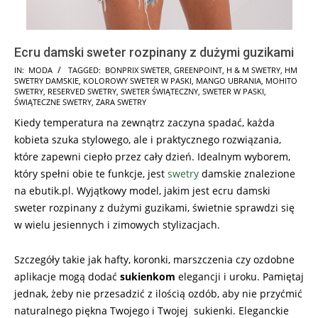
Ecru damski sweter rozpinany z dużymi guzikami
2025-
IN:
MODA
TAGGED:
BONPRIX SWETER
,
GREENPOINT
,
H & M SWETRY
,
HM
SWETRY DAMSKIE
,
KOLOROWY SWETER W PASKI
,
MANGO UBRANIA
,
MOHITO
11-
SWETRY
,
RESERVED SWETRY
,
SWETER ŚWIĄTECZNY
,
SWETER W PASKI
,
20
ŚWIĄTECZNE SWETRY
,
ZARA SWETRY
Kiedy temperatura na zewnątrz zaczyna spadać, każda
kobieta szuka stylowego, ale i praktycznego rozwiązania,
które zapewni ciepło przez cały dzień. Idealnym wyborem,
który spełni obie te funkcje, jest
swetry
damskie znalezione
na ebutik.pl. Wyjątkowy model, jakim jest ecru damski
sweter rozpinany z dużymi guzikami, świetnie sprawdzi się
w wielu jesiennych i zimowych stylizacjach.
Szczegóły takie jak hafty, koronki, marszczenia czy ozdobne
aplikacje mogą dodać
sukienkom
elegancji i uroku. Pamiętaj
jednak, żeby nie przesadzić z ilością ozdób, aby nie przyćmić
naturalnego piękna Twojego i Twojej sukienki. Eleganckie