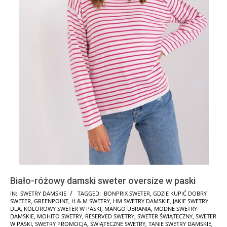
Biało-różowy damski sweter oversize w paski
2025-
IN:
SWETRY DAMSKIE
TAGGED:
BONPRIX SWETER
,
GDZIE KUPIĆ DOBRY
SWETER
,
GREENPOINT
,
H & M SWETRY
,
HM SWETRY DAMSKIE
,
JAKIE SWETRY
11-
DLA
,
KOLOROWY SWETER W PASKI
,
MANGO UBRANIA
,
MODNE SWETRY
17
DAMSKIE
,
MOHITO SWETRY
,
RESERVED SWETRY
,
SWETER ŚWIĄTECZNY
,
SWETER
W PASKI
,
SWETRY PROMOCJA
,
ŚWIĄTECZNE SWETRY
,
TANIE SWETRY DAMSKIE
,