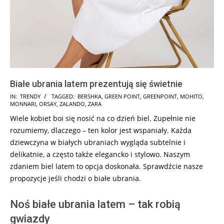
Białe ubrania latem prezentują się świetnie
2025-
IN:
TRENDY
TAGGED:
BERSHKA
,
GREEN POINT
,
GREENPOINT
,
MOHITO
,
MONNARI
,
ORSAY
,
ZALANDO
,
ZARA
02-
Wiele kobiet boi się nosić na co dzień biel. Zupełnie nie
01
rozumiemy, dlaczego – ten kolor jest wspaniały. Każda
dziewczyna w białych ubraniach wygląda subtelnie i
delikatnie, a często także elegancko i stylowo. Naszym
zdaniem biel latem to opcja doskonała. Sprawdźcie nasze
propozycje jeśli chodzi o białe ubrania.
Noś białe ubrania latem – tak robią
gwiazdy