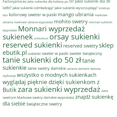
Jakie sukienki dla 30
Factoryprice.eu
Jaka sukienka dla kobiety po 50?
latki?
Jakie sukienki odmładzają?
Jakie sukienki wyszczuplają?
kolekcja
mango ubrania
kolorowy sweter w paski
lato
markowe
mohito swetry
ubrania
markowe ubrania wyprzedaż
monnari sukienki
Monnari wyprzedaż
wyprzedaż
sukienek
orsay sukienki
onlinehurt
reserved sukienki
sklep
reserved swetry
ebutik.pl
sweter w paski
sweter świąteczny
sukienki
tanie sukienki do 50 zł
tanie
sukienkie
tanie swetry damskie
wiosna
ubrania damskie
wszystko o modnych sukienkach
stylizacje
wyglądaj pięknie dzięki sukienkom z
zara sukienki wyprzedaż
Butik
zara
znajdź sukienkę
swetrym Markowe swetry damskie wyprzedaż
dla siebie
świąteczne swetry