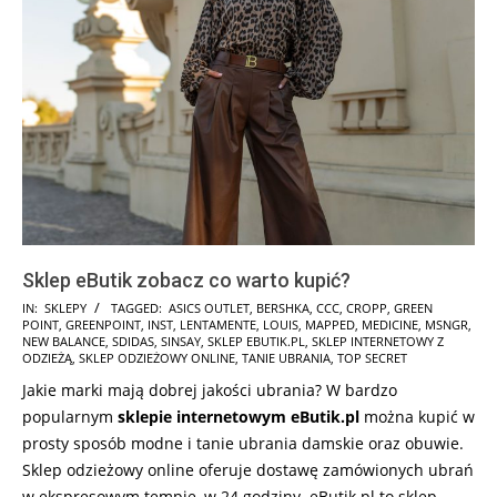
Sklep eButik zobacz co warto kupić?
2025-
IN:
SKLEPY
TAGGED:
ASICS OUTLET
,
BERSHKA
,
CCC
,
CROPP
,
GREEN
POINT
,
GREENPOINT
,
INST
,
LENTAMENTE
,
LOUIS
,
MAPPED
,
MEDICINE
,
MSNGR
,
12-
NEW BALANCE
,
SDIDAS
,
SINSAY
,
SKLEP EBUTIK.PL
,
SKLEP INTERNETOWY Z
07
ODZIEŻĄ
,
SKLEP ODZIEŻOWY ONLINE
,
TANIE UBRANIA
,
TOP SECRET
Jakie marki mają dobrej jakości ubrania? W bardzo
popularnym
sklepie internetowym eButik.pl
można kupić w
prosty sposób modne i tanie ubrania damskie oraz obuwie.
Sklep odzieżowy online oferuje dostawę zamówionych ubrań
w ekspresowym tempie, w 24 godziny. eButik.pl to sklep