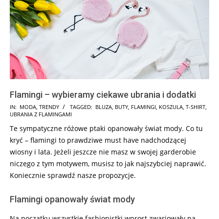
Flamingi – wybieramy ciekawe ubrania i dodatki
2018-
IN:
MODA
,
TRENDY
TAGGED:
BLUZA
,
BUTY
,
FLAMINGI
,
KOSZULA
,
T-SHIRT
,
UBRANIA Z FLAMINGAMI
02-
Te sympatyczne różowe ptaki opanowały świat mody. Co tu
17
kryć – flamingi to prawdziwe must have nadchodzącej
wiosny i lata. Jeżeli jeszcze nie masz w swojej garderobie
niczego z tym motywem, musisz to jak najszybciej naprawić.
Koniecznie sprawdź nasze propozycje.
Flamingi opanowały świat mody
Na początku wszystkie fashionistki wprost zwariowały na