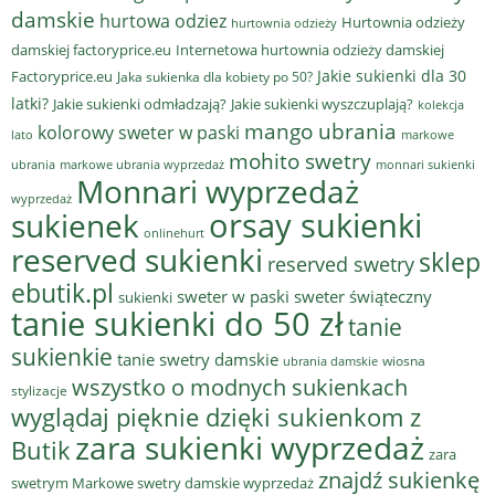
damskie
hurtowa odziez
Hurtownia odzieży
hurtownia odzieży
damskiej factoryprice.eu
Internetowa hurtownia odzieży damskiej
Jakie sukienki dla 30
Factoryprice.eu
Jaka sukienka dla kobiety po 50?
latki?
Jakie sukienki odmładzają?
Jakie sukienki wyszczuplają?
kolekcja
mango ubrania
kolorowy sweter w paski
lato
markowe
mohito swetry
ubrania
markowe ubrania wyprzedaż
monnari sukienki
Monnari wyprzedaż
wyprzedaż
sukienek
orsay sukienki
onlinehurt
reserved sukienki
sklep
reserved swetry
ebutik.pl
sweter w paski
sweter świąteczny
sukienki
tanie sukienki do 50 zł
tanie
sukienkie
tanie swetry damskie
wiosna
ubrania damskie
wszystko o modnych sukienkach
stylizacje
wyglądaj pięknie dzięki sukienkom z
zara sukienki wyprzedaż
Butik
zara
znajdź sukienkę
swetrym Markowe swetry damskie wyprzedaż