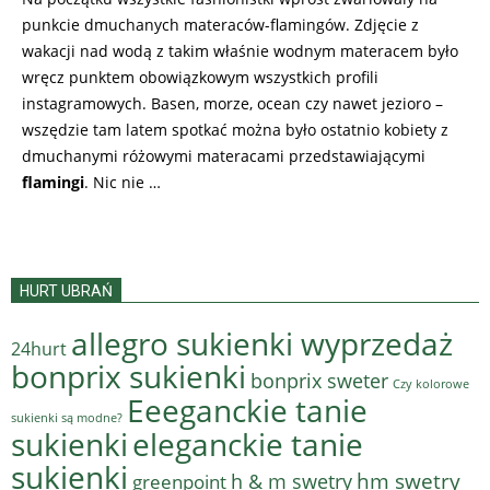
punkcie dmuchanych materaców-flamingów. Zdjęcie z
wakacji nad wodą z takim właśnie wodnym materacem było
wręcz punktem obowiązkowym wszystkich profili
instagramowych. Basen, morze, ocean czy nawet jezioro –
wszędzie tam latem spotkać można było ostatnio kobiety z
dmuchanymi różowymi materacami przedstawiającymi
flamingi
. Nic nie …
HURT UBRAŃ
allegro sukienki wyprzedaż
24hurt
bonprix sukienki
bonprix sweter
Czy kolorowe
Eeeganckie tanie
sukienki są modne?
sukienki
eleganckie tanie
sukienki
hm swetry
h & m swetry
greenpoint