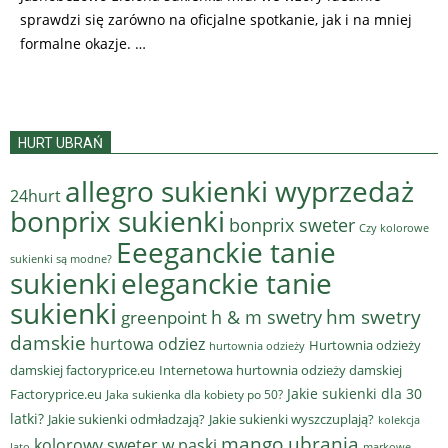
sprawdzi się zarówno na oficjalne spotkanie, jak i na mniej
formalne okazje. …
HURT UBRAŃ
allegro sukienki wyprzedaż
24hurt
bonprix sukienki
bonprix sweter
Czy kolorowe
Eeeganckie tanie
sukienki są modne?
sukienki
eleganckie tanie
sukienki
hm swetry
h & m swetry
greenpoint
damskie
hurtowa odziez
Hurtownia odzieży
hurtownia odzieży
damskiej factoryprice.eu
Internetowa hurtownia odzieży damskiej
Jakie sukienki dla 30
Factoryprice.eu
Jaka sukienka dla kobiety po 50?
latki?
Jakie sukienki odmładzają?
Jakie sukienki wyszczuplają?
kolekcja
mango ubrania
kolorowy sweter w paski
lato
markowe