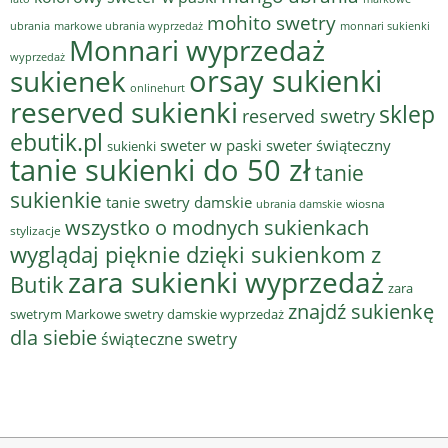
mohito swetry
ubrania
markowe ubrania wyprzedaż
monnari sukienki
Monnari wyprzedaż
wyprzedaż
sukienek
orsay sukienki
onlinehurt
reserved sukienki
sklep
reserved swetry
ebutik.pl
sweter w paski
sweter świąteczny
sukienki
tanie sukienki do 50 zł
tanie
sukienkie
tanie swetry damskie
wiosna
ubrania damskie
wszystko o modnych sukienkach
stylizacje
wyglądaj pięknie dzięki sukienkom z
zara sukienki wyprzedaż
Butik
zara
znajdź sukienkę
swetrym Markowe swetry damskie wyprzedaż
dla siebie
świąteczne swetry