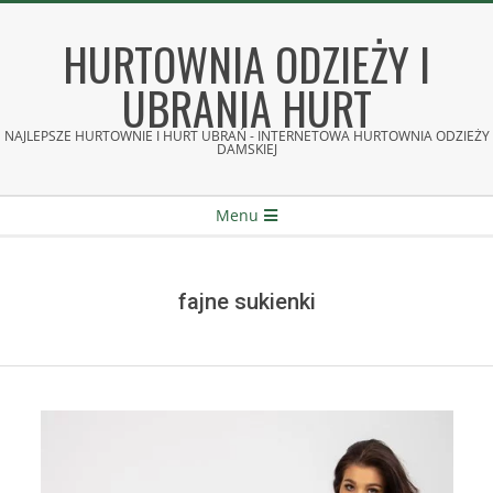
Skip
to
HURTOWNIA ODZIEŻY I
content
UBRANIA HURT
NAJLEPSZE HURTOWNIE I HURT UBRAŃ - INTERNETOWA HURTOWNIA ODZIEŻY
DAMSKIEJ
Secondary
Menu
Navigation
Menu
fajne sukienki