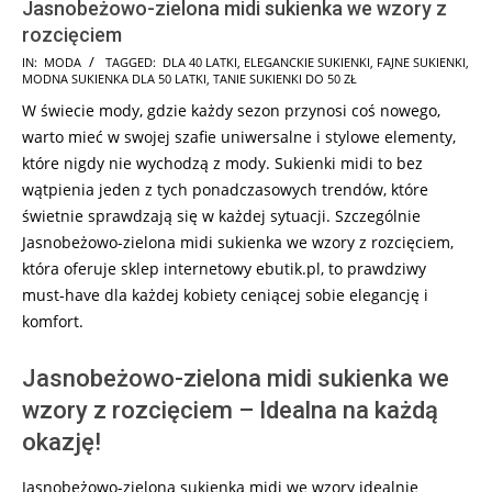
Jasnobeżowo-zielona midi sukienka we wzory z
rozcięciem
2025-
IN:
MODA
TAGGED:
DLA 40 LATKI
,
ELEGANCKIE SUKIENKI
,
FAJNE SUKIENKI
,
MODNA SUKIENKA DLA 50 LATKI
,
TANIE SUKIENKI DO 50 ZŁ
03-
W świecie mody, gdzie każdy sezon przynosi coś nowego,
10
warto mieć w swojej szafie uniwersalne i stylowe elementy,
które nigdy nie wychodzą z mody. Sukienki midi to bez
wątpienia jeden z tych ponadczasowych trendów, które
świetnie sprawdzają się w każdej sytuacji. Szczególnie
Jasnobeżowo-zielona midi sukienka we wzory z rozcięciem,
która oferuje sklep internetowy ebutik.pl, to prawdziwy
must-have dla każdej kobiety ceniącej sobie elegancję i
komfort.
Jasnobeżowo-zielona midi sukienka we
wzory z rozcięciem – Idealna na każdą
okazję!
Jasnobeżowo-zielona sukienka midi we wzory idealnie