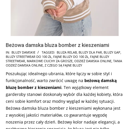
Beżowa damska bluza bomber z kieszeniami
2024-
IN:
BLUZY DAMSKIE
TAGGED:
BLUZA RELAB
,
BLUZY DLA PAR
,
BLUZY GAP
,
BLUZY STREETWEAR DO 100 ZŁ
,
FAJNE BLUZY DO 100 ZŁ
,
FAJNE BLUZY
09-
STREETWEAR
,
MARKOWE CIUCHY ZA GROSZE
,
ODZIEŻ DAMSKA ONLINE
,
TANIA
13
ODZIEŻ DAMSKA ONLINE
,
Z CZEGO SĄ FAJNE BLUZY
Poszukując idealnego ubrania, które łączy w sobie styl i
funkcjonalność, warto zwrócić uwagę na
beżową damską
bluzę bomber z kieszeniami
. Ten wyjątkowy element
garderoby stanowi doskonały wybór dla każdej kobiety, która
ceni sobie komfort oraz modny wygląd w każdej sytuacji.
Beżowa damska bluza bomber z kieszeniami wykonana jest
z wysokiej jakości materiałów, co gwarantuje wygodę
noszenia przez cały dzień. Beżowy kolor nadaje elegancji, a
praktyczne kieszenie sprawiają, że bluza jest nie tylko