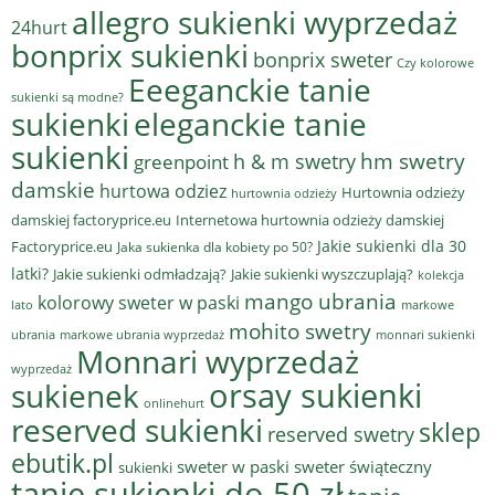
allegro sukienki wyprzedaż
24hurt
bonprix sukienki
bonprix sweter
Czy kolorowe
Eeeganckie tanie
sukienki są modne?
sukienki
eleganckie tanie
sukienki
hm swetry
h & m swetry
greenpoint
damskie
hurtowa odziez
Hurtownia odzieży
hurtownia odzieży
damskiej factoryprice.eu
Internetowa hurtownia odzieży damskiej
Jakie sukienki dla 30
Factoryprice.eu
Jaka sukienka dla kobiety po 50?
latki?
Jakie sukienki odmładzają?
Jakie sukienki wyszczuplają?
kolekcja
mango ubrania
kolorowy sweter w paski
lato
markowe
mohito swetry
ubrania
markowe ubrania wyprzedaż
monnari sukienki
Monnari wyprzedaż
wyprzedaż
sukienek
orsay sukienki
onlinehurt
reserved sukienki
sklep
reserved swetry
ebutik.pl
sweter w paski
sweter świąteczny
sukienki
tanie sukienki do 50 zł