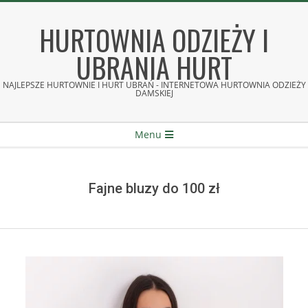
Skip
to
HURTOWNIA ODZIEŻY I
content
UBRANIA HURT
NAJLEPSZE HURTOWNIE I HURT UBRAŃ - INTERNETOWA HURTOWNIA ODZIEŻY
DAMSKIEJ
Secondary
Menu
Navigation
Menu
Fajne bluzy do 100 zł