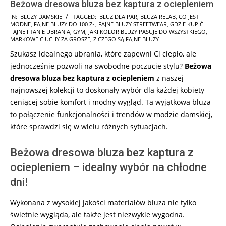
Beżowa dresowa bluza bez kaptura z ociepleniem
2024-
IN:
BLUZY DAMSKIE
TAGGED:
BLUZ DLA PAR
,
BLUZA RELAB
,
CO JEST
MODNE
,
FAJNE BLUZY DO 100 ZŁ
,
FAJNE BLUZY STREETWEAR
,
GDZIE KUPIĆ
09-
FAJNE I TANIE UBRANIA
,
GYM
,
JAKI KOLOR BLUZY PASUJE DO WSZYSTKIEGO
,
14
MARKOWE CIUCHY ZA GROSZE
,
Z CZEGO SĄ FAJNE BLUZY
Szukasz idealnego ubrania, które zapewni Ci ciepło, ale
jednocześnie pozwoli na swobodne poczucie stylu?
Beżowa
dresowa bluza bez kaptura z ociepleniem
z naszej
najnowszej kolekcji to doskonały wybór dla każdej kobiety
ceniącej sobie komfort i modny wygląd. Ta wyjątkowa bluza
to połączenie funkcjonalności i trendów w modzie damskiej,
które sprawdzi się w wielu różnych sytuacjach.
Beżowa dresowa bluza bez kaptura z
ociepleniem – idealny wybór na chłodne
dni!
Wykonana z wysokiej jakości materiałów bluza nie tylko
świetnie wygląda, ale także jest niezwykle wygodna.