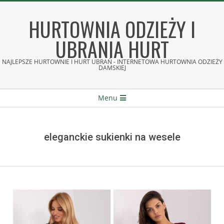
Skip
to
HURTOWNIA ODZIEŻY I
content
UBRANIA HURT
NAJLEPSZE HURTOWNIE I HURT UBRAŃ - INTERNETOWA HURTOWNIA ODZIEŻY
DAMSKIEJ
Secondary
Menu
Navigation
Menu
eleganckie sukienki na wesele