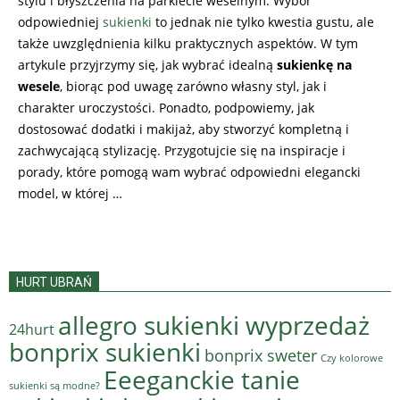
stylu i błyszczenia na parkiecie weselnym. Wybór
odpowiedniej
sukienki
to jednak nie tylko kwestia gustu, ale
także uwzględnienia kilku praktycznych aspektów. W tym
artykule przyjrzymy się, jak wybrać idealną
sukienkę na
wesele
, biorąc pod uwagę zarówno własny styl, jak i
charakter uroczystości. Ponadto, podpowiemy, jak
dostosować dodatki i makijaż, aby stworzyć kompletną i
zachwycającą stylizację. Przygotujcie się na inspiracje i
porady, które pomogą wam wybrać odpowiedni elegancki
model, w której …
HURT UBRAŃ
allegro sukienki wyprzedaż
24hurt
bonprix sukienki
bonprix sweter
Czy kolorowe
Eeeganckie tanie
sukienki są modne?