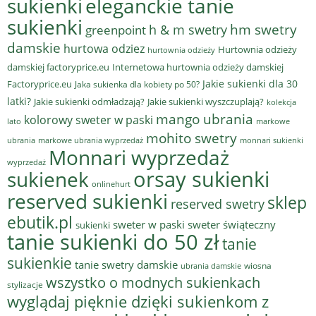
sukienki
eleganckie tanie
sukienki
hm swetry
h & m swetry
greenpoint
damskie
hurtowa odziez
Hurtownia odzieży
hurtownia odzieży
damskiej factoryprice.eu
Internetowa hurtownia odzieży damskiej
Jakie sukienki dla 30
Factoryprice.eu
Jaka sukienka dla kobiety po 50?
latki?
Jakie sukienki odmładzają?
Jakie sukienki wyszczuplają?
kolekcja
mango ubrania
kolorowy sweter w paski
lato
markowe
mohito swetry
ubrania
markowe ubrania wyprzedaż
monnari sukienki
Monnari wyprzedaż
wyprzedaż
sukienek
orsay sukienki
onlinehurt
reserved sukienki
sklep
reserved swetry
ebutik.pl
sweter w paski
sweter świąteczny
sukienki
tanie sukienki do 50 zł
tanie
sukienkie
tanie swetry damskie
wiosna
ubrania damskie
wszystko o modnych sukienkach
stylizacje
wyglądaj pięknie dzięki sukienkom z