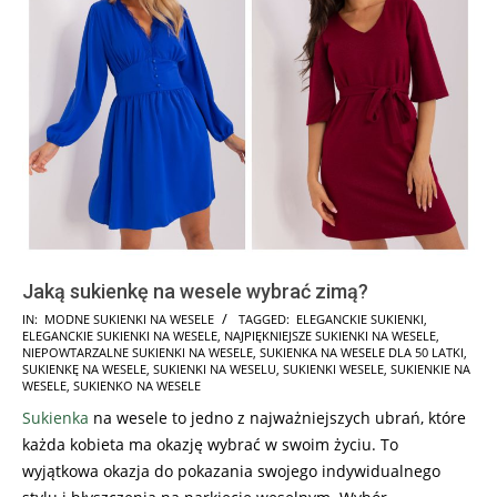
Jaką sukienkę na wesele wybrać zimą?
2026-
IN:
MODNE SUKIENKI NA WESELE
TAGGED:
ELEGANCKIE SUKIENKI
,
ELEGANCKIE SUKIENKI NA WESELE
,
NAJPIĘKNIEJSZE SUKIENKI NA WESELE
,
04-
NIEPOWTARZALNE SUKIENKI NA WESELE
,
SUKIENKA NA WESELE DLA 50 LATKI
,
12
SUKIENKĘ NA WESELE
,
SUKIENKI NA WESELU
,
SUKIENKI WESELE
,
SUKIENKIE NA
WESELE
,
SUKIENKO NA WESELE
Sukienka
na wesele to jedno z najważniejszych ubrań, które
każda kobieta ma okazję wybrać w swoim życiu. To
wyjątkowa okazja do pokazania swojego indywidualnego