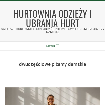
Skip
to
HURTOWNIA ODZIEŻY I
content
UBRANIA HURT
NAJLEPSZE HURTOWNIE I HURT UBRAŃ - INTERNETOWA HURTOWNIA ODZIEŻY
DAMSKIEJ
Secondary
Menu
Navigation
Menu
dwuczęściowe piżamy damskie