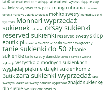
latki?
Jakie sukienki odmładzają?
Jakie sukienki wyszczuplają?
kolekcja
mango ubrania
kolorowy sweter w paski
lato
markowe
mohito swetry
ubrania
markowe ubrania wyprzedaż
monnari sukienki
Monnari wyprzedaż
wyprzedaż
sukienek
orsay sukienki
onlinehurt
reserved sukienki
sklep
reserved swetry
ebutik.pl
sweter w paski
sweter świąteczny
sukienki
tanie sukienki do 50 zł
tanie
sukienkie
tanie swetry damskie
wiosna
ubrania damskie
wszystko o modnych sukienkach
stylizacje
wyglądaj pięknie dzięki sukienkom z
zara sukienki wyprzedaż
Butik
zara
znajdź sukienkę
swetrym Markowe swetry damskie wyprzedaż
dla siebie
świąteczne swetry