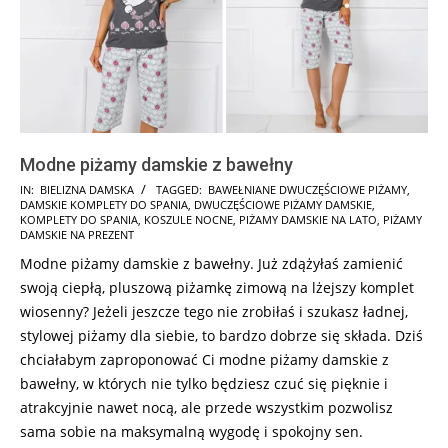
Modne piżamy damskie z bawełny
2024-
IN:
BIELIZNA DAMSKA
TAGGED:
BAWEŁNIANE DWUCZĘŚCIOWE PIŻAMY
,
DAMSKIE KOMPLETY DO SPANIA
,
DWUCZĘŚCIOWE PIŻAMY DAMSKIE
,
09-
KOMPLETY DO SPANIA
,
KOSZULE NOCNE
,
PIŻAMY DAMSKIE NA LATO
,
PIŻAMY
20
DAMSKIE NA PREZENT
Modne piżamy damskie z bawełny. Już zdążyłaś zamienić
swoją ciepłą, pluszową piżamkę zimową na lżejszy komplet
wiosenny? Jeżeli jeszcze tego nie zrobiłaś i szukasz ładnej,
stylowej piżamy dla siebie, to bardzo dobrze się składa. Dziś
chciałabym zaproponować Ci modne piżamy damskie z
bawełny, w których nie tylko będziesz czuć się pięknie i
atrakcyjnie nawet nocą, ale przede wszystkim pozwolisz
sama sobie na maksymalną wygodę i spokojny sen.