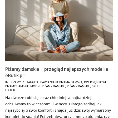
Piżamy damskie – przegląd najlepszych modeli e
eButik.pl!
2025-
IN:
PIŻAMY
TAGGED:
BAWEŁNIANA PIŻAMA DAMSKA
,
DWUCZĘŚCIOWE
PIŻAMY DAMSKIE
,
MODNE PIŻAMY DAMSKIE
,
PIŻAMY DAMSKIE
,
SKLEP
08-
EBUTIK.PL
22
Na dworze robi się coraz chłodniej, a najbardziej
odczuwamy to wieczorami i w nocy. Dlatego zadbaj jak
najszybciej o swój komfort i znajdź już dziś swój wymarzony
komplet do spania! Potrzebujesz przyjemnego otulenia, czy