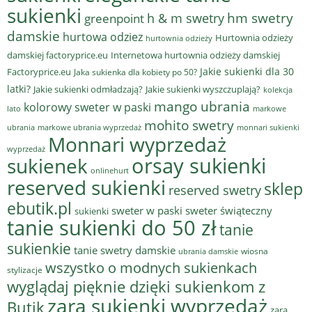
sukienki
hm swetry
h & m swetry
greenpoint
damskie
hurtowa odziez
Hurtownia odzieży
hurtownia odzieży
damskiej factoryprice.eu
Internetowa hurtownia odzieży damskiej
Jakie sukienki dla 30
Factoryprice.eu
Jaka sukienka dla kobiety po 50?
latki?
Jakie sukienki odmładzają?
Jakie sukienki wyszczuplają?
kolekcja
mango ubrania
kolorowy sweter w paski
lato
markowe
mohito swetry
ubrania
markowe ubrania wyprzedaż
monnari sukienki
Monnari wyprzedaż
wyprzedaż
sukienek
orsay sukienki
onlinehurt
reserved sukienki
sklep
reserved swetry
ebutik.pl
sweter w paski
sweter świąteczny
sukienki
tanie sukienki do 50 zł
tanie
sukienkie
tanie swetry damskie
wiosna
ubrania damskie
wszystko o modnych sukienkach
stylizacje
wyglądaj pięknie dzięki sukienkom z
zara sukienki wyprzedaż
Butik
zara