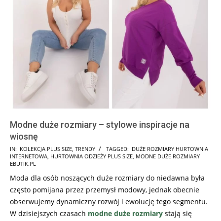
Modne duże rozmiary – stylowe inspiracje na
wiosnę
2024-
IN:
KOLEKCJA PLUS SIZE
,
TRENDY
TAGGED:
DUŻE ROZMIARY HURTOWNIA
INTERNETOWA
,
HURTOWNIA ODZIEŻY PLUS SIZE
,
MODNE DUŻE ROZMIARY
04-
EBUTIK.PL
05
Moda dla osób noszących duże rozmiary do niedawna była
często pomijana przez przemysł modowy, jednak obecnie
obserwujemy dynamiczny rozwój i ewolucję tego segmentu.
W dzisiejszych czasach
modne duże rozmiary
stają się