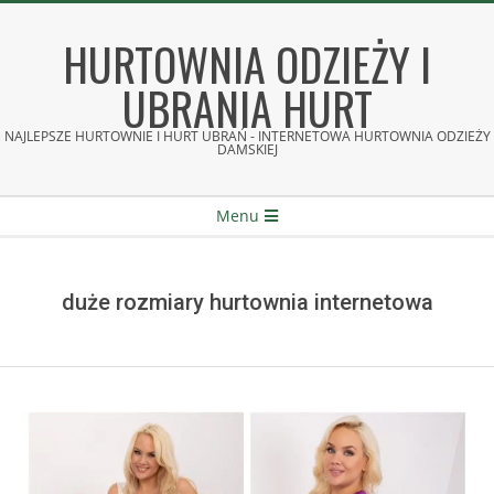
Skip
to
HURTOWNIA ODZIEŻY I
content
UBRANIA HURT
NAJLEPSZE HURTOWNIE I HURT UBRAŃ - INTERNETOWA HURTOWNIA ODZIEŻY
DAMSKIEJ
Secondary
Menu
Navigation
Menu
duże rozmiary hurtownia internetowa