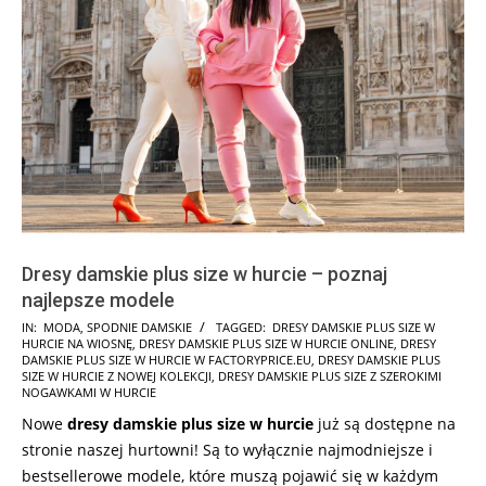
Dresy damskie plus size w hurcie – poznaj
najlepsze modele
2022-
IN:
MODA
,
SPODNIE DAMSKIE
TAGGED:
DRESY DAMSKIE PLUS SIZE W
HURCIE NA WIOSNĘ
,
DRESY DAMSKIE PLUS SIZE W HURCIE ONLINE
,
DRESY
04-
DAMSKIE PLUS SIZE W HURCIE W FACTORYPRICE.EU
,
DRESY DAMSKIE PLUS
20
SIZE W HURCIE Z NOWEJ KOLEKCJI
,
DRESY DAMSKIE PLUS SIZE Z SZEROKIMI
NOGAWKAMI W HURCIE
Nowe
dresy damskie plus size w hurcie
już są dostępne na
stronie naszej hurtowni! Są to wyłącznie najmodniejsze i
bestsellerowe modele, które muszą pojawić się w każdym