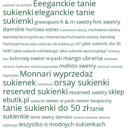
Eeeganckie tanie
sukienki są modne?
sukienki
eleganckie tanie
sukienki
hm swetry
h & m swetry
greenpoint
damskie
hurtowa odziez
Hurtownia odzieży
hurtownia odzieży
damskiej factoryprice.eu
Internetowa hurtownia odzieży damskiej
Jakie sukienki dla 30
Factoryprice.eu
Jaka sukienka dla kobiety po 50?
latki?
Jakie sukienki odmładzają?
Jakie sukienki wyszczuplają?
kolekcja
mango ubrania
kolorowy sweter w paski
lato
markowe
mohito swetry
ubrania
markowe ubrania wyprzedaż
monnari sukienki
Monnari wyprzedaż
wyprzedaż
sukienek
orsay sukienki
onlinehurt
reserved sukienki
sklep
reserved swetry
ebutik.pl
sweter w paski
sweter świąteczny
sukienki
tanie sukienki do 50 zł
tanie
sukienkie
tanie swetry damskie
wiosna
ubrania damskie
wszystko o modnych sukienkach
stylizacje