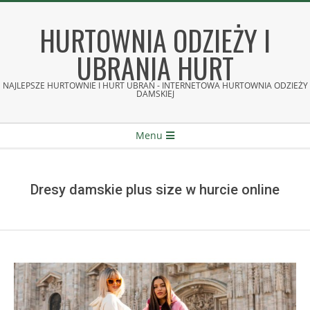
Skip
to
HURTOWNIA ODZIEŻY I
content
UBRANIA HURT
NAJLEPSZE HURTOWNIE I HURT UBRAŃ - INTERNETOWA HURTOWNIA ODZIEŻY
DAMSKIEJ
Secondary
Menu
Navigation
Menu
Dresy damskie plus size w hurcie online